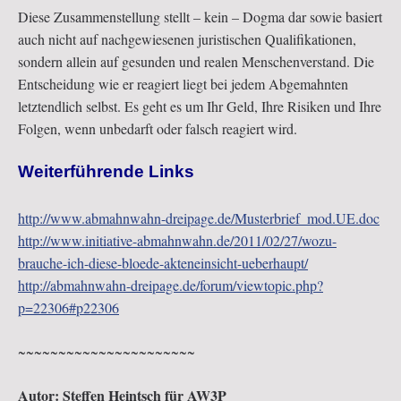
Diese Zusammenstellung stellt – kein – Dogma dar sowie basiert
auch nicht auf nachgewiesenen juristischen Qualifikationen,
sondern allein auf gesunden und realen Menschenverstand. Die
Entscheidung wie er reagiert liegt bei jedem Abgemahnten
letztendlich selbst. Es geht es um Ihr Geld, Ihre Risiken und Ihre
Folgen, wenn unbedarft oder falsch reagiert wird.
Weiterführende Links
http://www.abmahnwahn-dreipage.de/Musterbrief_mod.UE.doc
25.08.2018
http://www.initiative-abmahnwahn.de/2011/02/27/wozu-
brauche-ich-diese-bloede-akteneinsicht-ueberhaupt/
http://abmahnwahn-dreipage.de/forum/viewtopic.php?
p=22306#p22306
Initiative AW3P:
~~~~~~~~~~~~~~~~~~~~~~
Der Wochenrückblick
für Filesharing Fälle
Autor: Steffen Heintsch für AW3P