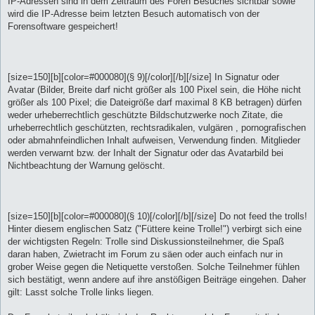
IP-Adressen sind in dem Zeitraum des Foren Besuches sichtbar sowie
wird die IP-Adresse beim letzten Besuch automatisch von der
Forensoftware gespeichert!
[size=150][b][color=#000080](§ 9)[/color][/b][/size] In Signatur oder
Avatar (Bilder, Breite darf nicht größer als 100 Pixel sein, die Höhe nicht
größer als 100 Pixel; die Dateigröße darf maximal 8 KB betragen) dürfen
weder urheberrechtlich geschützte Bildschutzwerke noch Zitate, die
urheberrechtlich geschützten, rechtsradikalen, vulgären , pornografischen
oder abmahnfeindlichen Inhalt aufweisen, Verwendung finden. Mitglieder
werden verwarnt bzw. der Inhalt der Signatur oder das Avatarbild bei
Nichtbeachtung der Warnung gelöscht.
[size=150][b][color=#000080](§ 10)[/color][/b][/size] Do not feed the trolls!
Hinter diesem englischen Satz ("Füttere keine Trolle!") verbirgt sich eine
der wichtigsten Regeln: Trolle sind Diskussionsteilnehmer, die Spaß
daran haben, Zwietracht im Forum zu säen oder auch einfach nur in
grober Weise gegen die Netiquette verstoßen. Solche Teilnehmer fühlen
sich bestätigt, wenn andere auf ihre anstößigen Beiträge eingehen. Daher
gilt: Lasst solche Trolle links liegen.