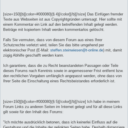
[size=150][b][color=#000080](§ 4)[/color][/b][/size] Das Einfügen fremder
Texte aus Webseiten ist aus Copyrightgründen untersagt. Hier sollte mit
einem Kommentar ein Link auf den betreffenden Inhalt gelegt werden.
Beiträge mit kopiertem Inhalt werden kommentarlos gelöscht.
Falls Sie vermuten, dass von diesem Forum aus eines Ihrer
Schutzrechte verletzt wird, teilen Sie das bitte umgehend per
elektronischer Post (E-Mail:
steffen.steinwiesen@t-online.de
) mit, damit
zügig Abhilfe geschafft werden kann.
Ich garantiere, dass die zu Recht beanstandeten Passagen oder Teile
dieses Forums nach Kenntnis sowie in angemessener Frist entfernt bzw.
den rechtlichen Vorgaben umfänglich angepasst werden, ohne dass von
Ihrer Seite die Einschaltung eines Rechtsbeistandes erforderlich ist.
[size=150][b][color=#000080](§ 5)[/color][/b][/size] Ich habe in meinem
Forum Links zu anderen Seiten im Internet gelegt und für all diese Links
gilt sowie für den Inhalt des Forums:
"Ich möchte ausdrücklich betonen, dass ich keinerlei Einfluss auf die
Gestaltung und die Inhalte der gelinkten Seiten habe. Deshalb distanziere