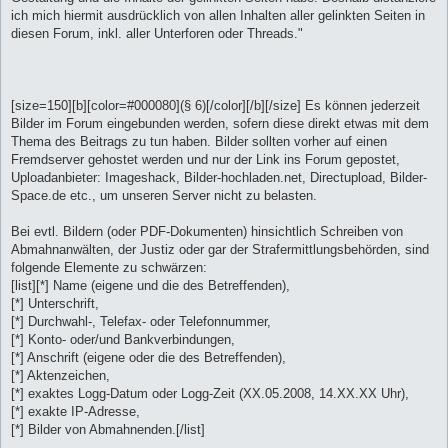
ich mich hiermit ausdrücklich von allen Inhalten aller gelinkten Seiten in
diesen Forum, inkl. aller Unterforen oder Threads."
[size=150][b][color=#000080](§ 6)[/color][/b][/size] Es können jederzeit
Bilder im Forum eingebunden werden, sofern diese direkt etwas mit dem
Thema des Beitrags zu tun haben. Bilder sollten vorher auf einen
Fremdserver gehostet werden und nur der Link ins Forum gepostet,
Uploadanbieter: Imageshack, Bilder-hochladen.net, Directupload, Bilder-
Space.de etc., um unseren Server nicht zu belasten.
Bei evtl. Bildern (oder PDF-Dokumenten) hinsichtlich Schreiben von
Abmahnanwälten, der Justiz oder gar der Strafermittlungsbehörden, sind
folgende Elemente zu schwärzen:
[list][*] Name (eigene und die des Betreffenden),
[*] Unterschrift,
[*] Durchwahl-, Telefax- oder Telefonnummer,
[*] Konto- oder/und Bankverbindungen,
[*] Anschrift (eigene oder die des Betreffenden),
[*] Aktenzeichen,
[*] exaktes Logg-Datum oder Logg-Zeit (XX.05.2008, 14.XX.XX Uhr),
[*] exakte IP-Adresse,
[*] Bilder von Abmahnenden.[/list]