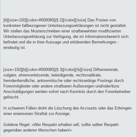
[b][size=150][color=#000080](§ 2)[/color][/size] Das Posten von
konkreten fallbezogenen Unterlassungserklärungen ist nicht gestattet.
Wir stellen das Musterschreiben einer strafbewehrten modifizierten
Unterlassungserklärung zur Verfügung, die im Informationsbereich sich
befindet und die in ihrer Aussage und erklärenden Bemerkungen -
eindeutig ist.
[size=150][b][color=#000080](§ 3)[/color][/b][/size] Diffamierende,
vulgäre, ehrenverletzende, beleidigende, rechtsradikale,
fremdenfeindliche, antisemitische oder rechtswidrige Postings durch
Forenmitglieder oder andere strafbaren Äußerungen und/oder/bzw.
Anschuldigungen werden sofort nach Kenntnis durch den Forenbetreiber
gelöscht.
In schweren Fällen droht die Löschung des Accounts oder das Erbringen
einer erwiesenen Straftat zur Anzeige.
Goldene Regel: »Wer Respekt erhalten will, sollte selber Respekt
gegenüber anderen Menschen haben!«