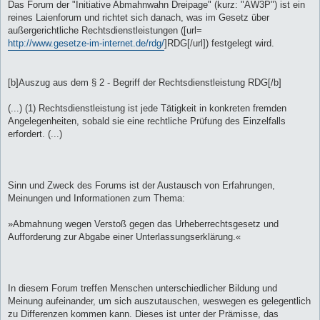
Das Forum der "Initiative Abmahnwahn Dreipage" (kurz: "AW3P") ist ein
reines Laienforum und richtet sich danach, was im Gesetz über
außergerichtliche Rechtsdienstleistungen ([url=
http://www.gesetze-im-internet.de/rdg/
]RDG[/url]) festgelegt wird.
[b]Auszug aus dem § 2 - Begriff der Rechtsdienstleistung RDG[/b]
(...) (1) Rechtsdienstleistung ist jede Tätigkeit in konkreten fremden
Angelegenheiten, sobald sie eine rechtliche Prüfung des Einzelfalls
erfordert. (...)
Sinn und Zweck des Forums ist der Austausch von Erfahrungen,
Meinungen und Informationen zum Thema:
»Abmahnung wegen Verstoß gegen das Urheberrechtsgesetz und
Aufforderung zur Abgabe einer Unterlassungserklärung.«
In diesem Forum treffen Menschen unterschiedlicher Bildung und
Meinung aufeinander, um sich auszutauschen, weswegen es gelegentlich
zu Differenzen kommen kann. Dieses ist unter der Prämisse, das