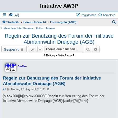
Initiative AW3P
FAQ
Registrieren
Anmelden
S
Startseite
Foren-Übersicht
Forenregeln (AGB)
Unbeantwortete Themen
Aktive Themen
u
Regeln zur Benutzung des Forum der Initiative
c
Abmahnwahn Dreipage (AGB)
h
e
Suche
Erweiterte 
Gesperrt
1 Beitrag • Seite
1
von
1
Steffen
Regeln zur Benutzung des Forum der Initiative
Abmahnwahn Dreipage (AGB)
B
#1
Montag 20. August 2018, 11:11
e
i
[size=200][b][color=#000080]Regeln zur Benutzung des Forum der
t
Initiative Abmahnwahn Dreipage (AGB):[/color][/b][/size]
r
a
g