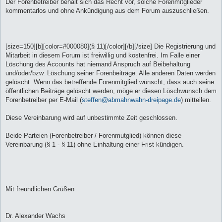
Der Forenbetreiber behält sich das Recht vor, solche Forenmitglieder
kommentarlos und ohne Ankündigung aus dem Forum auszuschließen.
[size=150][b][color=#000080](§ 11)[/color][/b][/size] Die Registrierung und
Mitarbeit in diesem Forum ist freiwillig und kostenfrei. Im Falle einer
Löschung des Accounts hat niemand Anspruch auf Beibehaltung
und/oder/bzw. Löschung seiner Forenbeiträge. Alle anderen Daten werden
gelöscht. Wenn das betreffende Forenmitglied wünscht, dass auch seine
öffentlichen Beiträge gelöscht werden, möge er diesen Löschwunsch dem
Forenbetreiber per E-Mail (
steffen@abmahnwahn-dreipage.de
) mitteilen.
Diese Vereinbarung wird auf unbestimmte Zeit geschlossen.
Beide Parteien (Forenbetreiber / Forenmutglied) können diese
Vereinbarung (§ 1 - § 11) ohne Einhaltung einer Frist kündigen.
Mit freundlichen Grüßen
Dr. Alexander Wachs