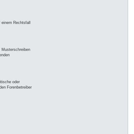
f einem Rechtsfall
as Musterschreiben
renden
itische oder
den Forenbetreiber