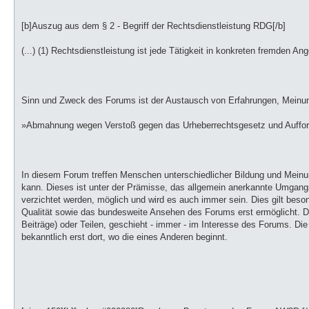
[b]Auszug aus dem § 2 - Begriff der Rechtsdienstleistung RDG[/b]
(...) (1) Rechtsdienstleistung ist jede Tätigkeit in konkreten fremden Ang
Sinn und Zweck des Forums ist der Austausch von Erfahrungen, Mein
»Abmahnung wegen Verstoß gegen das Urheberrechtsgesetz und Aufford
In diesem Forum treffen Menschen unterschiedlicher Bildung und Mein
kann. Dieses ist unter der Prämisse, das allgemein anerkannte Umgangs
verzichtet werden, möglich und wird es auch immer sein. Dies gilt beson
Qualität sowie das bundesweite Ansehen des Forums erst ermöglicht. 
Beiträge) oder Teilen, geschieht - immer - im Interesse des Forums. Die
bekanntlich erst dort, wo die eines Anderen beginnt.