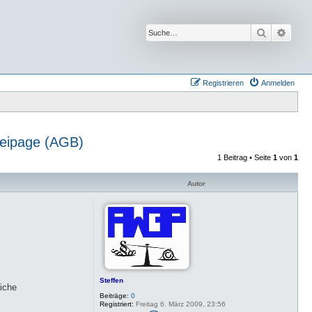
Suche
Erwei
Registrieren
Anmelden
reipage (AGB)
1 Beitrag • Seite
1
von
1
Autor
Steffen
liche
Beiträge:
0
Registriert:
Freitag 6. März 2009, 23:56
K