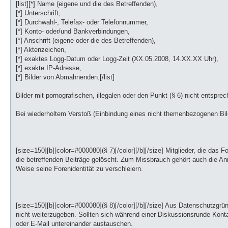
[list][*] Name (eigene und die des Betreffenden),
[*] Unterschrift,
[*] Durchwahl-, Telefax- oder Telefonnummer,
[*] Konto- oder/und Bankverbindungen,
[*] Anschrift (eigene oder die des Betreffenden),
[*] Aktenzeichen,
[*] exaktes Logg-Datum oder Logg-Zeit (XX.05.2008, 14.XX.XX Uhr),
[*] exakte IP-Adresse,
[*] Bilder von Abmahnenden.[/list]
Bilder mit pornografischen, illegalen oder den Punkt (§ 6) nicht entspr
Bei wiederholtem Verstoß (Einbindung eines nicht themenbezogenen Bil
[size=150][b][color=#000080](§ 7)[/color][/b][/size] Mitglieder, die 
die betreffenden Beiträge gelöscht. Zum Missbrauch gehört auch die A
Weise seine Forenidentität zu verschleiern.
[size=150][b][color=#000080](§ 8)[/color][/b][/size] Aus Datenschutzg
nicht weiterzugeben. Sollten sich während einer Diskussionsrunde Konta
oder E-Mail untereinander austauschen.