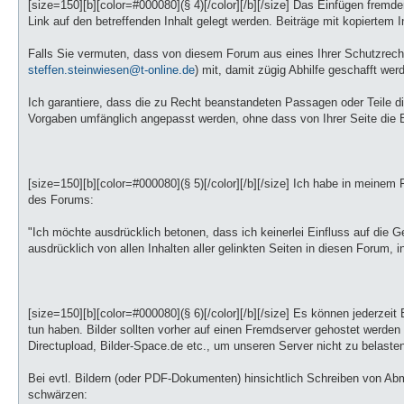
[size=150][b][color=#000080](§ 4)[/color][/b][/size] Das Einfügen frem
Link auf den betreffenden Inhalt gelegt werden. Beiträge mit kopiertem
Falls Sie vermuten, dass von diesem Forum aus eines Ihrer Schutzrechte 
steffen.steinwiesen@t-online.de
) mit, damit zügig Abhilfe geschafft wer
Ich garantiere, dass die zu Recht beanstandeten Passagen oder Teile d
Vorgaben umfänglich angepasst werden, ohne dass von Ihrer Seite die Ei
[size=150][b][color=#000080](§ 5)[/color][/b][/size] Ich habe in meinem F
des Forums:
"Ich möchte ausdrücklich betonen, dass ich keinerlei Einfluss auf die Ge
ausdrücklich von allen Inhalten aller gelinkten Seiten in diesen Forum, in
[size=150][b][color=#000080](§ 6)[/color][/b][/size] Es können jederze
tun haben. Bilder sollten vorher auf einen Fremdserver gehostet werden
Directupload, Bilder-Space.de etc., um unseren Server nicht zu belaste
Bei evtl. Bildern (oder PDF-Dokumenten) hinsichtlich Schreiben von Ab
schwärzen: