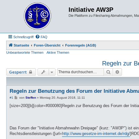
Initiative AW3P
Die Plattform zu Filesharing Abmahnungen, M
Schnellzugriff
FAQ
Startseite
Foren-Übersicht
Forenregeln (AGB)
Unbeantwortete Themen
Aktive Themen
Regeln zur B
Suche
Erweitert
Gesperrt
Regeln zur Benutzung des Forum der Initiative Ab
B
#1
von
Steffen
»
Montag 20. August 2018, 11:11
e
i
[size=200][b][color=#000080]Regeln zur Benutzung des Forum der Initia
t
r
a
g
Das Forum der "Initiative Abmahnwahn Dreipage" (kurz: "AW3P") ist ein
Rechtsdienstleistungen ([url=
http://www.gesetze-im-internet.de/rdg/
]RDG[