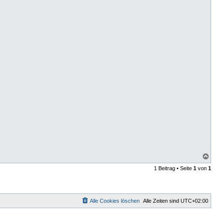
N
a
1 Beitrag • Seite
1
von
1
c
h
o
b
e
Alle Cookies löschen
Alle Zeiten sind
UTC+02:00
n