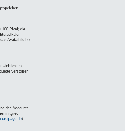
espeichert!
s 100 Pixel; die
htsradikalen,
das Avatarbild bei
er wichtigsten
quette verstoßen.
chung des Accounts
renmitglied
-dreipage.de
)