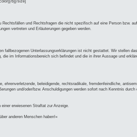
lor][/b][/size]
 zu Rechtsfällen und Rechtsfragen die nicht spezifisch auf eine Person bzw. au
nungen vertreten und Erläuterungen gegeben werden.
en fallbezogenen Unterlassungserklärungen ist nicht gestattet. Wir stellen d
, die im Informationsbereich sich befindet und die in ihrer Aussage und erklä
re, ehrenverletzende, beleidigende, rechtsradikale, fremdenfeindliche, antisem
ußerungen und/oder/bzw. Anschuldigungen werden sofort nach Kenntnis durch 
einer erwiesenen Straftat zur Anzeige.
enüber anderen Menschen haben!«