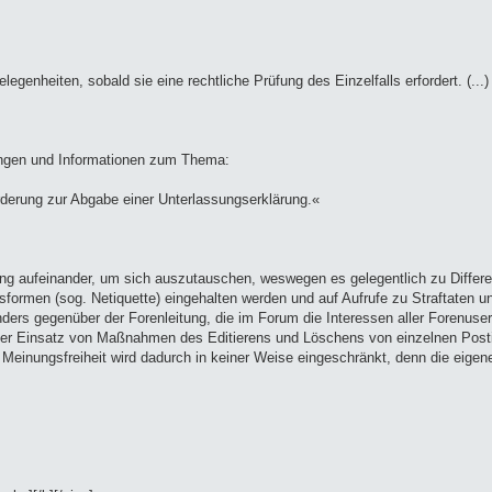
elegenheiten, sobald sie eine rechtliche Prüfung des Einzelfalls erfordert. (...)
ungen und Informationen zum Thema:
erung zur Abgabe einer Unterlassungserklärung.«
ung aufeinander, um sich auszutauschen, weswegen es gelegentlich zu Diff
formen (sog. Netiquette) eingehalten werden und auf Aufrufe zu Straftaten u
ders gegenüber der Forenleitung, die im Forum die Interessen aller Forenuser v
Der Einsatz von Maßnahmen des Editierens und Löschens von einzelnen Posti
 Meinungsfreiheit wird dadurch in keiner Weise eingeschränkt, denn die eigene