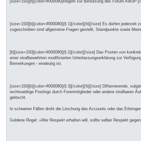
[size=150][b][color=#000080]Regeln zur Benutzung des Forum AW3P:[/co
[size=150][b][color=#000080](§ 1)[/color][/b][/size] Es dürfen jederzeit
zugeschnitten sind allgemeine Fragen gestellt, Standpunkte sowie Mei
[b][size=150][color=#000080](§ 2)[/color][/size] Das Posten von konkret
einer strafbewehrten modifizierten Unterlassungserklärung zur Verfügung
Bemerkungen - eindeutig ist.
[size=150][b][color=#000080](§ 3)[/color][/b][/size] Diffamierende, vulgä
rechtswidrige Postings durch Forenmitglieder oder andere strafbaren Ä
gelöscht.
In schweren Fällen droht die Löschung des Accounts oder das Erbringen 
Goldene Regel: »Wer Respekt erhalten will, sollte selber Respekt geg