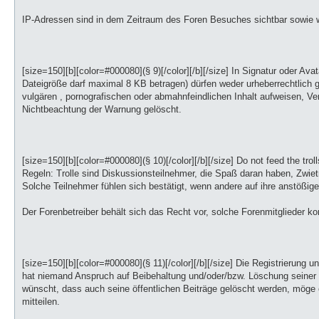
IP-Adressen sind in dem Zeitraum des Foren Besuches sichtbar sowie w
[size=150][b][color=#000080](§ 9)[/color][/b][/size] In Signatur oder Avat
Dateigröße darf maximal 8 KB betragen) dürfen weder urheberrechtlich g
vulgären , pornografischen oder abmahnfeindlichen Inhalt aufweisen, Ver
Nichtbeachtung der Warnung gelöscht.
[size=150][b][color=#000080](§ 10)[/color][/b][/size] Do not feed the trol
Regeln: Trolle sind Diskussionsteilnehmer, die Spaß daran haben, Zwie
Solche Teilnehmer fühlen sich bestätigt, wenn andere auf ihre anstößigen
Der Forenbetreiber behält sich das Recht vor, solche Forenmitgliede
[size=150][b][color=#000080](§ 11)[/color][/b][/size] Die Registrierung u
hat niemand Anspruch auf Beibehaltung und/oder/bzw. Löschung seiner 
wünscht, dass auch seine öffentlichen Beiträge gelöscht werden, möge
mitteilen.