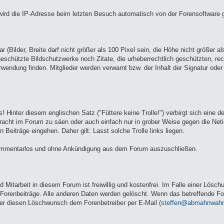
ird die IP-Adresse beim letzten Besuch automatisch von der Forensoftware g
ar (Bilder, Breite darf nicht größer als 100 Pixel sein, die Höhe nicht größer al
eschützte Bildschutzwerke noch Zitate, die urheberrechtlich geschützten, rec
wendung finden. Mitglieder werden verwarnt bzw. der Inhalt der Signatur oder 
ls! Hinter diesem englischen Satz ("Füttere keine Trolle!") verbirgt sich eine d
tracht im Forum zu säen oder auch einfach nur in grober Weise gegen die Neti
 Beiträge eingehen. Daher gilt: Lasst solche Trolle links liegen.
r kommentarlos und ohne Ankündigung aus dem Forum auszuschließen.
nd Mitarbeit in diesem Forum ist freiwillig und kostenfrei. Im Falle einer Lös
Forenbeiträge. Alle anderen Daten werden gelöscht. Wenn das betreffende Fo
 er diesen Löschwunsch dem Forenbetreiber per E-Mail (
steffen@abmahnwahn