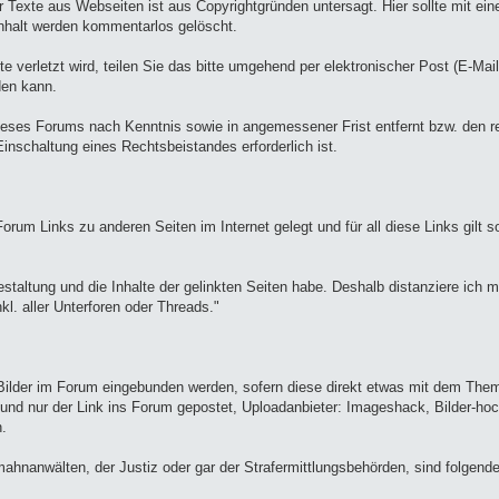
der Texte aus Webseiten ist aus Copyrightgründen untersagt. Hier sollte mit 
 Inhalt werden kommentarlos gelöscht.
verletzt wird, teilen Sie das bitte umgehend per elektronischer Post (E-Mail
den kann.
ieses Forums nach Kenntnis sowie in angemessener Frist entfernt bzw. den r
nschaltung eines Rechtsbeistandes erforderlich ist.
orum Links zu anderen Seiten im Internet gelegt und für all diese Links gilt so
staltung und die Inhalte der gelinkten Seiten habe. Deshalb distanziere ich m
kl. aller Unterforen oder Threads."
it Bilder im Forum eingebunden werden, sofern diese direkt etwas mit dem The
 und nur der Link ins Forum gepostet, Uploadanbieter: Imageshack, Bilder-hoc
n.
mahnanwälten, der Justiz oder gar der Strafermittlungsbehörden, sind folgen