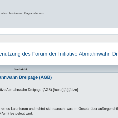
ahnbescheiden und Klageverfahren!
enutzung des Forum der Initiative Abmahnwahn D
e Suche
Nachricht
mahnwahn Dreipage (AGB)
tive Abmahnwahn Dreipage (AGB):[/color][/b][/size]
 reines Laienforum und richtet sich danach, was im Gesetz über außergericht
/url]) festgelegt wird.