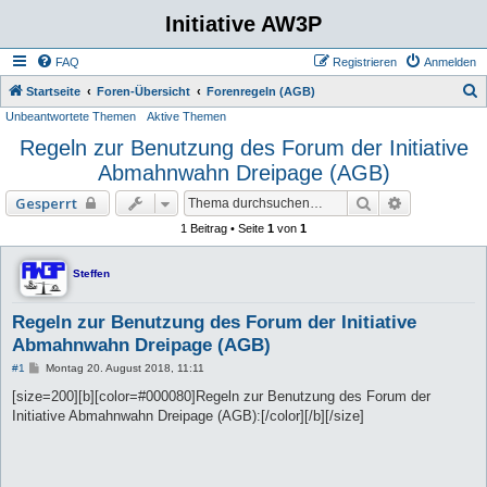
Initiative AW3P
FAQ
Registrieren
Anmelden
S
Startseite
Foren-Übersicht
Forenregeln (AGB)
Unbeantwortete Themen
Aktive Themen
u
Regeln zur Benutzung des Forum der Initiative
c
Abmahnwahn Dreipage (AGB)
h
e
Suche
Erweiterte 
Gesperrt
1 Beitrag • Seite
1
von
1
Steffen
Regeln zur Benutzung des Forum der Initiative
Abmahnwahn Dreipage (AGB)
B
#1
Montag 20. August 2018, 11:11
e
i
[size=200][b][color=#000080]Regeln zur Benutzung des Forum der
t
Initiative Abmahnwahn Dreipage (AGB):[/color][/b][/size]
r
a
g