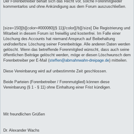
Der Forenbetreiber behält sich das Recht vor, solche Forenmitglieder
kommentarlos und ohne Ankündigung aus dem Forum auszuschließen.
[size=150][b][color=#000080](§ 11)[/color][/b][/size] Die Registrierung und
Mitarbeit in diesem Forum ist freiwillig und kostenfrei. Im Falle einer
Löschung des Accounts hat niemand Anspruch auf Beibehaltung
und/oder/bzw. Löschung seiner Forenbeiträge. Alle anderen Daten werden
gelöscht. Wenn das betreffende Forenmitglied wünscht, dass auch seine
öffentlichen Beiträge gelöscht werden, möge er diesen Löschwunsch dem
Forenbetreiber per E-Mail (
steffen@abmahnwahn-dreipage.de
) mitteilen.
Diese Vereinbarung wird auf unbestimmte Zeit geschlossen.
Beide Parteien (Forenbetreiber / Forenmutglied) können diese
Vereinbarung (§ 1 - § 11) ohne Einhaltung einer Frist kündigen.
Mit freundlichen Grüßen
Dr. Alexander Wachs