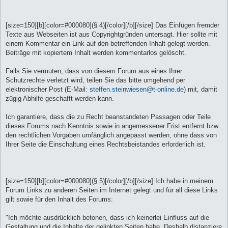
[size=150][b][color=#000080](§ 4)[/color][/b][/size] Das Einfügen fremder
Texte aus Webseiten ist aus Copyrightgründen untersagt. Hier sollte mit
einem Kommentar ein Link auf den betreffenden Inhalt gelegt werden.
Beiträge mit kopiertem Inhalt werden kommentarlos gelöscht.
Falls Sie vermuten, dass von diesem Forum aus eines Ihrer
Schutzrechte verletzt wird, teilen Sie das bitte umgehend per
elektronischer Post (E-Mail:
steffen.steinwiesen@t-online.de
) mit, damit
zügig Abhilfe geschafft werden kann.
Ich garantiere, dass die zu Recht beanstandeten Passagen oder Teile
dieses Forums nach Kenntnis sowie in angemessener Frist entfernt bzw.
den rechtlichen Vorgaben umfänglich angepasst werden, ohne dass von
Ihrer Seite die Einschaltung eines Rechtsbeistandes erforderlich ist.
[size=150][b][color=#000080](§ 5)[/color][/b][/size] Ich habe in meinem
Forum Links zu anderen Seiten im Internet gelegt und für all diese Links
gilt sowie für den Inhalt des Forums:
"Ich möchte ausdrücklich betonen, dass ich keinerlei Einfluss auf die
Gestaltung und die Inhalte der gelinkten Seiten habe. Deshalb distanziere