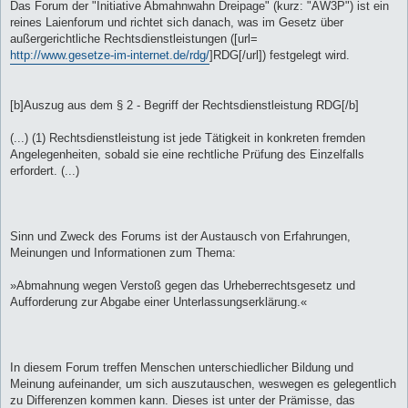
Das Forum der "Initiative Abmahnwahn Dreipage" (kurz: "AW3P") ist ein
reines Laienforum und richtet sich danach, was im Gesetz über
außergerichtliche Rechtsdienstleistungen ([url=
http://www.gesetze-im-internet.de/rdg/
]RDG[/url]) festgelegt wird.
[b]Auszug aus dem § 2 - Begriff der Rechtsdienstleistung RDG[/b]
(...) (1) Rechtsdienstleistung ist jede Tätigkeit in konkreten fremden
Angelegenheiten, sobald sie eine rechtliche Prüfung des Einzelfalls
erfordert. (...)
Sinn und Zweck des Forums ist der Austausch von Erfahrungen,
Meinungen und Informationen zum Thema:
»Abmahnung wegen Verstoß gegen das Urheberrechtsgesetz und
Aufforderung zur Abgabe einer Unterlassungserklärung.«
In diesem Forum treffen Menschen unterschiedlicher Bildung und
Meinung aufeinander, um sich auszutauschen, weswegen es gelegentlich
zu Differenzen kommen kann. Dieses ist unter der Prämisse, das