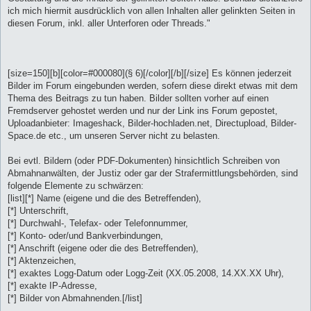
ich mich hiermit ausdrücklich von allen Inhalten aller gelinkten Seiten in
diesen Forum, inkl. aller Unterforen oder Threads."
[size=150][b][color=#000080](§ 6)[/color][/b][/size] Es können jederzeit
Bilder im Forum eingebunden werden, sofern diese direkt etwas mit dem
Thema des Beitrags zu tun haben. Bilder sollten vorher auf einen
Fremdserver gehostet werden und nur der Link ins Forum gepostet,
Uploadanbieter: Imageshack, Bilder-hochladen.net, Directupload, Bilder-
Space.de etc., um unseren Server nicht zu belasten.
Bei evtl. Bildern (oder PDF-Dokumenten) hinsichtlich Schreiben von
Abmahnanwälten, der Justiz oder gar der Strafermittlungsbehörden, sind
folgende Elemente zu schwärzen:
[list][*] Name (eigene und die des Betreffenden),
[*] Unterschrift,
[*] Durchwahl-, Telefax- oder Telefonnummer,
[*] Konto- oder/und Bankverbindungen,
[*] Anschrift (eigene oder die des Betreffenden),
[*] Aktenzeichen,
[*] exaktes Logg-Datum oder Logg-Zeit (XX.05.2008, 14.XX.XX Uhr),
[*] exakte IP-Adresse,
[*] Bilder von Abmahnenden.[/list]