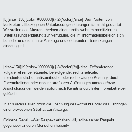
[b][size=150][color=#000080](§ 2)[/color][/size] Das Posten von
konkreten fallbezogenen Unterlassungserklärungen ist nicht gestattet.
Wir stellen das Musterschreiben einer strafbewehrten modifizierten
Unterlassungserklärung zur Verfügung, die im Informationsbereich sich
befindet und die in ihrer Aussage und erklärenden Bemerkungen -
eindeutig ist.
[size=150][b][color=#000080](§ 3)[/color][/b][/size] Diffamierende,
vulgäre, ehrenverletzende, beleidigende, rechtsradikale,
fremdenfeindliche, antisemitische oder rechtswidrige Postings durch
Forenmitglieder oder andere strafbaren Äußerungen und/oder/bzw.
Anschuldigungen werden sofort nach Kenntnis durch den Forenbetreiber
gelöscht.
In schweren Fällen droht die Löschung des Accounts oder das Erbringen
einer erwiesenen Straftat zur Anzeige.
Goldene Regel: »Wer Respekt erhalten will, sollte selber Respekt
gegenüber anderen Menschen haben!«