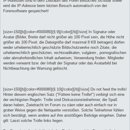
IP-Adressen sind in dem Zeitraum des Foren Besuches sichtbar sowie
wird die IP-Adresse beim letzten Besuch automatisch von der
Forensoftware gespeichert!
[size=150][b][color=#000080](§ 9)[/color][/b][/size] In Signatur oder
Avatar (Bilder, Breite darf nicht größer als 100 Pixel sein, die Höhe nicht
größer als 100 Pixel; die Dateigröße darf maximal 8 KB betragen) dürfen
weder urheberrechtlich geschützte Bildschutzwerke noch Zitate, die
urheberrechtlich geschützten, rechtsradikalen, vulgären , pornografischen
oder abmahnfeindlichen Inhalt aufweisen, Verwendung finden. Mitglieder
werden verwarnt bzw. der Inhalt der Signatur oder das Avatarbild bei
Nichtbeachtung der Warnung gelöscht.
[size=150][b][color=#000080](§ 10)[/color][/b][/size] Do not feed the trolls!
Hinter diesem englischen Satz ("Füttere keine Trolle!") verbirgt sich eine
der wichtigsten Regeln: Trolle sind Diskussionsteilnehmer, die Spaß
daran haben, Zwietracht im Forum zu säen oder auch einfach nur in
grober Weise gegen die Netiquette verstoßen. Solche Teilnehmer fühlen
sich bestätigt, wenn andere auf ihre anstößigen Beiträge eingehen. Daher
gilt: Lasst solche Trolle links liegen.