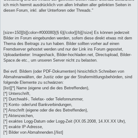
ich mich hiermit ausdrücklich von allen Inhalten aller gelinkten Seiten in
diesen Forum, inkl. aller Unterforen oder Threads."
[size=150][b][color=#000080](§ 6)[/color][/b][/size] Es können jederzeit
Bilder im Forum eingebunden werden, sofern diese direkt etwas mit dem
Thema des Beitrags zu tun haben. Bilder sollten vorher auf einen
Fremdserver gehostet werden und nur der Link ins Forum gepostet,
Uploadanbieter: Imageshack, Bilder-hochladen.net, Directupload, Bilder-
Space.de etc., um unseren Server nicht zu belasten.
Bei evtl. Bildern (oder PDF-Dokumenten) hinsichtlich Schreiben von
Abmahnanwälten, der Justiz oder gar der Strafermittlungsbehörden, sind
folgende Elemente zu schwärzen:
[list][*] Name (eigene und die des Betreffenden),
[*] Unterschrift,
[*] Durchwahl-, Telefax- oder Telefonnummer,
[*] Konto- oder/und Bankverbindungen,
[*] Anschrift (eigene oder die des Betreffenden),
[*] Aktenzeichen,
[*] exaktes Logg-Datum oder Logg-Zeit (XX.05.2008, 14.XX.XX Uhr),
[*] exakte IP-Adresse,
[*] Bilder von Abmahnenden.[/list]