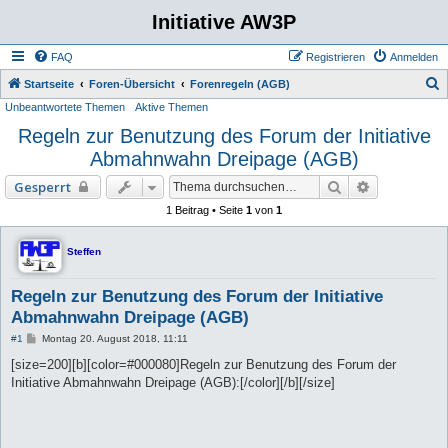
Initiative AW3P
FAQ
Registrieren
Anmelden
S
Startseite
Foren-Übersicht
Forenregeln (AGB)
Unbeantwortete Themen
Aktive Themen
u
Regeln zur Benutzung des Forum der Initiative
c
Abmahnwahn Dreipage (AGB)
h
e
Suche
Erweiterte 
Gesperrt
1 Beitrag • Seite
1
von
1
Steffen
Regeln zur Benutzung des Forum der Initiative
Abmahnwahn Dreipage (AGB)
B
#1
Montag 20. August 2018, 11:11
e
i
[size=200][b][color=#000080]Regeln zur Benutzung des Forum der
t
Initiative Abmahnwahn Dreipage (AGB):[/color][/b][/size]
r
a
g