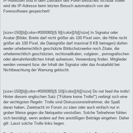
IP-Adressen sind in dem Zeitraum des Foren Besuches sichtbar sowie
wird die IP-Adresse beim letzten Besuch automatisch von der
Forensoftware gespeichert!
[size=150][b][color=#000080](§ 9)[/color][/b][/size] In Signatur oder
Avatar (Bilder, Breite darf nicht größer als 100 Pixel sein, die Höhe nicht
größer als 100 Pixel; die Dateigröße darf maximal 8 KB betragen) dürfen
weder urheberrechtlich geschützte Bildschutzwerke noch Zitate, die
urheberrechtlich geschützten, rechtsradikalen, vulgären , pornografischen
oder abmahnfeindlichen Inhalt aufweisen, Verwendung finden. Mitglieder
werden verwarnt bzw. der Inhalt der Signatur oder das Avatarbild bei
Nichtbeachtung der Warnung gelöscht.
[size=150][b][color=#000080](§ 10)[/color][/b][/size] Do not feed the trolls!
Hinter diesem englischen Satz ("Füttere keine Trolle!") verbirgt sich eine
der wichtigsten Regeln: Trolle sind Diskussionsteilnehmer, die Spaß
daran haben, Zwietracht im Forum zu säen oder auch einfach nur in
grober Weise gegen die Netiquette verstoßen. Solche Teilnehmer fühlen
sich bestätigt, wenn andere auf ihre anstößigen Beiträge eingehen. Daher
gilt: Lasst solche Trolle links liegen.