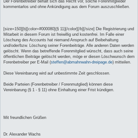
Der Forenbetreiber behält sich das Recht vor, solche Forenmitglieder
kommentarlos und ohne Ankündigung aus dem Forum auszuschließen.
[size=150][b][color=#000080](§ 11)[/color][/b][/size] Die Registrierung und
Mitarbeit in diesem Forum ist freiwillig und kostenfrei. Im Falle einer
Löschung des Accounts hat niemand Anspruch auf Beibehaltung
und/oder/bzw. Löschung seiner Forenbeiträge. Alle anderen Daten werden
gelöscht. Wenn das betreffende Forenmitglied wünscht, dass auch seine
öffentlichen Beiträge gelöscht werden, möge er diesen Löschwunsch dem
Forenbetreiber per E-Mail (
steffen@abmahnwahn-dreipage.de
) mitteilen.
Diese Vereinbarung wird auf unbestimmte Zeit geschlossen.
Beide Parteien (Forenbetreiber / Forenmutglied) können diese
Vereinbarung (§ 1 - § 11) ohne Einhaltung einer Frist kündigen.
Mit freundlichen Grüßen
Dr. Alexander Wachs