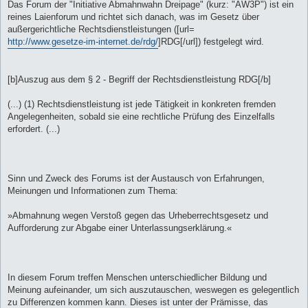
Das Forum der "Initiative Abmahnwahn Dreipage" (kurz: "AW3P") ist ein
reines Laienforum und richtet sich danach, was im Gesetz über
außergerichtliche Rechtsdienstleistungen ([url=
http://www.gesetze-im-internet.de/rdg/
]RDG[/url]) festgelegt wird.
[b]Auszug aus dem § 2 - Begriff der Rechtsdienstleistung RDG[/b]
(...) (1) Rechtsdienstleistung ist jede Tätigkeit in konkreten fremden
Angelegenheiten, sobald sie eine rechtliche Prüfung des Einzelfalls
erfordert. (...)
Sinn und Zweck des Forums ist der Austausch von Erfahrungen,
Meinungen und Informationen zum Thema:
»Abmahnung wegen Verstoß gegen das Urheberrechtsgesetz und
Aufforderung zur Abgabe einer Unterlassungserklärung.«
In diesem Forum treffen Menschen unterschiedlicher Bildung und
Meinung aufeinander, um sich auszutauschen, weswegen es gelegentlich
zu Differenzen kommen kann. Dieses ist unter der Prämisse, das