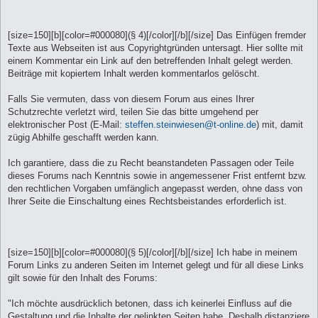
[size=150][b][color=#000080](§ 4)[/color][/b][/size] Das Einfügen fremder
Texte aus Webseiten ist aus Copyrightgründen untersagt. Hier sollte mit
einem Kommentar ein Link auf den betreffenden Inhalt gelegt werden.
Beiträge mit kopiertem Inhalt werden kommentarlos gelöscht.
Falls Sie vermuten, dass von diesem Forum aus eines Ihrer
Schutzrechte verletzt wird, teilen Sie das bitte umgehend per
elektronischer Post (E-Mail:
steffen.steinwiesen@t-online.de
) mit, damit
zügig Abhilfe geschafft werden kann.
Ich garantiere, dass die zu Recht beanstandeten Passagen oder Teile
dieses Forums nach Kenntnis sowie in angemessener Frist entfernt bzw.
den rechtlichen Vorgaben umfänglich angepasst werden, ohne dass von
Ihrer Seite die Einschaltung eines Rechtsbeistandes erforderlich ist.
[size=150][b][color=#000080](§ 5)[/color][/b][/size] Ich habe in meinem
Forum Links zu anderen Seiten im Internet gelegt und für all diese Links
gilt sowie für den Inhalt des Forums:
"Ich möchte ausdrücklich betonen, dass ich keinerlei Einfluss auf die
Gestaltung und die Inhalte der gelinkten Seiten habe. Deshalb distanziere