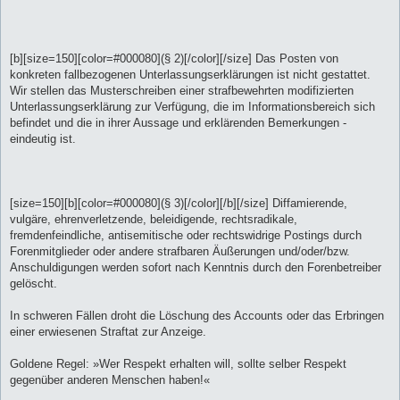
[b][size=150][color=#000080](§ 2)[/color][/size] Das Posten von
konkreten fallbezogenen Unterlassungserklärungen ist nicht gestattet.
Wir stellen das Musterschreiben einer strafbewehrten modifizierten
Unterlassungserklärung zur Verfügung, die im Informationsbereich sich
befindet und die in ihrer Aussage und erklärenden Bemerkungen -
eindeutig ist.
[size=150][b][color=#000080](§ 3)[/color][/b][/size] Diffamierende,
vulgäre, ehrenverletzende, beleidigende, rechtsradikale,
fremdenfeindliche, antisemitische oder rechtswidrige Postings durch
Forenmitglieder oder andere strafbaren Äußerungen und/oder/bzw.
Anschuldigungen werden sofort nach Kenntnis durch den Forenbetreiber
gelöscht.
In schweren Fällen droht die Löschung des Accounts oder das Erbringen
einer erwiesenen Straftat zur Anzeige.
Goldene Regel: »Wer Respekt erhalten will, sollte selber Respekt
gegenüber anderen Menschen haben!«