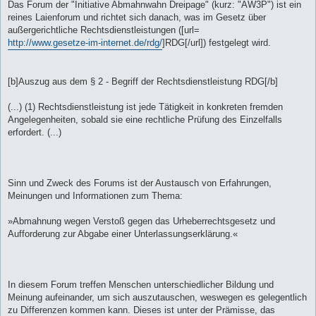
Das Forum der "Initiative Abmahnwahn Dreipage" (kurz: "AW3P") ist ein
reines Laienforum und richtet sich danach, was im Gesetz über
außergerichtliche Rechtsdienstleistungen ([url=
http://www.gesetze-im-internet.de/rdg/
]RDG[/url]) festgelegt wird.
[b]Auszug aus dem § 2 - Begriff der Rechtsdienstleistung RDG[/b]
(...) (1) Rechtsdienstleistung ist jede Tätigkeit in konkreten fremden
Angelegenheiten, sobald sie eine rechtliche Prüfung des Einzelfalls
erfordert. (...)
Sinn und Zweck des Forums ist der Austausch von Erfahrungen,
Meinungen und Informationen zum Thema:
»Abmahnung wegen Verstoß gegen das Urheberrechtsgesetz und
Aufforderung zur Abgabe einer Unterlassungserklärung.«
In diesem Forum treffen Menschen unterschiedlicher Bildung und
Meinung aufeinander, um sich auszutauschen, weswegen es gelegentlich
zu Differenzen kommen kann. Dieses ist unter der Prämisse, das