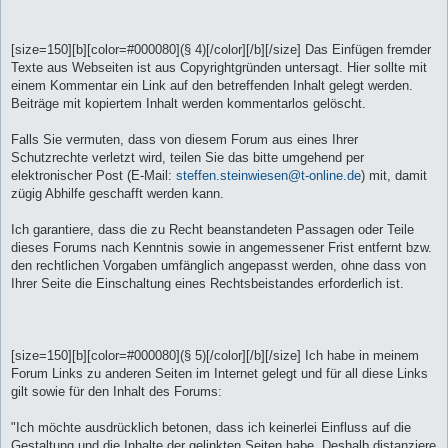
[size=150][b][color=#000080](§ 4)[/color][/b][/size] Das Einfügen fremder
Texte aus Webseiten ist aus Copyrightgründen untersagt. Hier sollte mit
einem Kommentar ein Link auf den betreffenden Inhalt gelegt werden.
Beiträge mit kopiertem Inhalt werden kommentarlos gelöscht.
Falls Sie vermuten, dass von diesem Forum aus eines Ihrer
Schutzrechte verletzt wird, teilen Sie das bitte umgehend per
elektronischer Post (E-Mail:
steffen.steinwiesen@t-online.de
) mit, damit
zügig Abhilfe geschafft werden kann.
Ich garantiere, dass die zu Recht beanstandeten Passagen oder Teile
dieses Forums nach Kenntnis sowie in angemessener Frist entfernt bzw.
den rechtlichen Vorgaben umfänglich angepasst werden, ohne dass von
Ihrer Seite die Einschaltung eines Rechtsbeistandes erforderlich ist.
[size=150][b][color=#000080](§ 5)[/color][/b][/size] Ich habe in meinem
Forum Links zu anderen Seiten im Internet gelegt und für all diese Links
gilt sowie für den Inhalt des Forums:
"Ich möchte ausdrücklich betonen, dass ich keinerlei Einfluss auf die
Gestaltung und die Inhalte der gelinkten Seiten habe. Deshalb distanziere