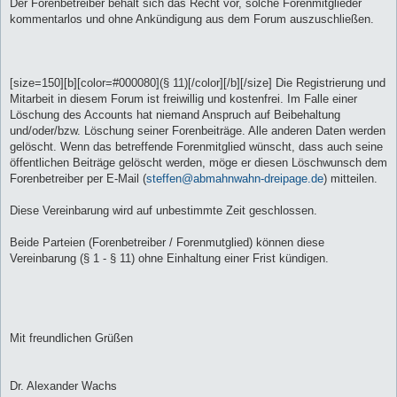
Der Forenbetreiber behält sich das Recht vor, solche Forenmitglieder
kommentarlos und ohne Ankündigung aus dem Forum auszuschließen.
[size=150][b][color=#000080](§ 11)[/color][/b][/size] Die Registrierung und
Mitarbeit in diesem Forum ist freiwillig und kostenfrei. Im Falle einer
Löschung des Accounts hat niemand Anspruch auf Beibehaltung
und/oder/bzw. Löschung seiner Forenbeiträge. Alle anderen Daten werden
gelöscht. Wenn das betreffende Forenmitglied wünscht, dass auch seine
öffentlichen Beiträge gelöscht werden, möge er diesen Löschwunsch dem
Forenbetreiber per E-Mail (
steffen@abmahnwahn-dreipage.de
) mitteilen.
Diese Vereinbarung wird auf unbestimmte Zeit geschlossen.
Beide Parteien (Forenbetreiber / Forenmutglied) können diese
Vereinbarung (§ 1 - § 11) ohne Einhaltung einer Frist kündigen.
Mit freundlichen Grüßen
Dr. Alexander Wachs