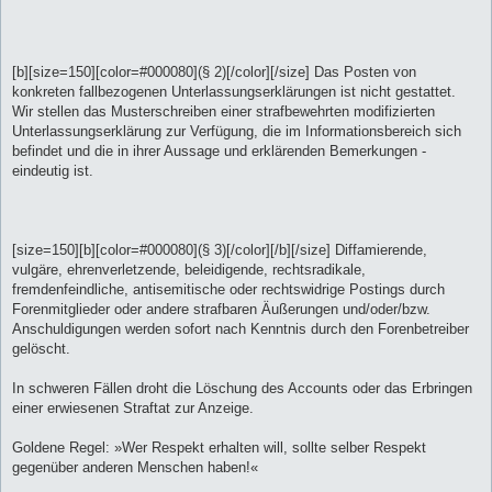
[b][size=150][color=#000080](§ 2)[/color][/size] Das Posten von
konkreten fallbezogenen Unterlassungserklärungen ist nicht gestattet.
Wir stellen das Musterschreiben einer strafbewehrten modifizierten
Unterlassungserklärung zur Verfügung, die im Informationsbereich sich
befindet und die in ihrer Aussage und erklärenden Bemerkungen -
eindeutig ist.
[size=150][b][color=#000080](§ 3)[/color][/b][/size] Diffamierende,
vulgäre, ehrenverletzende, beleidigende, rechtsradikale,
fremdenfeindliche, antisemitische oder rechtswidrige Postings durch
Forenmitglieder oder andere strafbaren Äußerungen und/oder/bzw.
Anschuldigungen werden sofort nach Kenntnis durch den Forenbetreiber
gelöscht.
In schweren Fällen droht die Löschung des Accounts oder das Erbringen
einer erwiesenen Straftat zur Anzeige.
Goldene Regel: »Wer Respekt erhalten will, sollte selber Respekt
gegenüber anderen Menschen haben!«