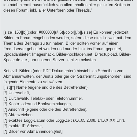
ich mich hiermit ausdrücklich von allen Inhalten aller gelinkten Seiten in
diesen Forum, inkl. aller Unterforen oder Threads."
[size=150][b][color=#000080](§ 6)[/color][/b][/size] Es können jederzeit
Bilder im Forum eingebunden werden, sofern diese direkt etwas mit dem
Thema des Beitrags zu tun haben. Bilder sollten vorher auf einen
Fremdserver gehostet werden und nur der Link ins Forum gepostet,
Uploadanbieter: Imageshack, Bilder-hochladen.net, Directupload, Bilder-
Space.de etc., um unseren Server nicht zu belasten.
Bei evtl. Bildern (oder PDF-Dokumenten) hinsichtlich Schreiben von
Abmahnanwälten, der Justiz oder gar der Strafermittlungsbehörden, sind
folgende Elemente zu schwärzen:
[list][*] Name (eigene und die des Betreffenden),
[*] Unterschrift,
[*] Durchwahl-, Telefax- oder Telefonnummer,
[*] Konto- oder/und Bankverbindungen,
[*] Anschrift (eigene oder die des Betreffenden),
[*] Aktenzeichen,
[*] exaktes Logg-Datum oder Logg-Zeit (XX.05.2008, 14.XX.XX Uhr),
[*] exakte IP-Adresse,
[*] Bilder von Abmahnenden.[/list]