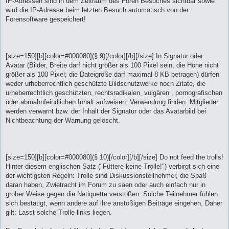
IP-Adressen sind in dem Zeitraum des Foren Besuches sichtbar sowie
wird die IP-Adresse beim letzten Besuch automatisch von der
Forensoftware gespeichert!
[size=150][b][color=#000080](§ 9)[/color][/b][/size] In Signatur oder
Avatar (Bilder, Breite darf nicht größer als 100 Pixel sein, die Höhe nicht
größer als 100 Pixel; die Dateigröße darf maximal 8 KB betragen) dürfen
weder urheberrechtlich geschützte Bildschutzwerke noch Zitate, die
urheberrechtlich geschützten, rechtsradikalen, vulgären , pornografischen
oder abmahnfeindlichen Inhalt aufweisen, Verwendung finden. Mitglieder
werden verwarnt bzw. der Inhalt der Signatur oder das Avatarbild bei
Nichtbeachtung der Warnung gelöscht.
[size=150][b][color=#000080](§ 10)[/color][/b][/size] Do not feed the trolls!
Hinter diesem englischen Satz ("Füttere keine Trolle!") verbirgt sich eine
der wichtigsten Regeln: Trolle sind Diskussionsteilnehmer, die Spaß
daran haben, Zwietracht im Forum zu säen oder auch einfach nur in
grober Weise gegen die Netiquette verstoßen. Solche Teilnehmer fühlen
sich bestätigt, wenn andere auf ihre anstößigen Beiträge eingehen. Daher
gilt: Lasst solche Trolle links liegen.