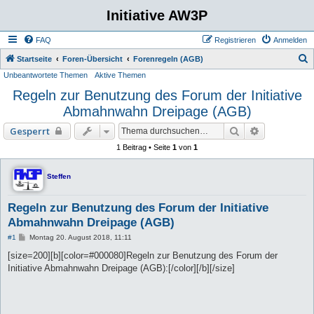
Initiative AW3P
FAQ
Registrieren
Anmelden
S
Startseite
Foren-Übersicht
Forenregeln (AGB)
Unbeantwortete Themen
Aktive Themen
u
Regeln zur Benutzung des Forum der Initiative
c
Abmahnwahn Dreipage (AGB)
h
e
Suche
Erweiterte 
Gesperrt
1 Beitrag • Seite
1
von
1
Steffen
Regeln zur Benutzung des Forum der Initiative
Abmahnwahn Dreipage (AGB)
B
#1
Montag 20. August 2018, 11:11
e
i
[size=200][b][color=#000080]Regeln zur Benutzung des Forum der
t
Initiative Abmahnwahn Dreipage (AGB):[/color][/b][/size]
r
a
g