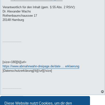
Verantwortlich für den Inhalt (gem. § 55 Abs. 2 RStV):
Dr. Alexander Wachs
Rothenbaumchaussee 17
20148 Hamburg
....................
[size=180][b][url=
https://www.abmahnwahn-dreipage.de/date ... erklaerung
]Datenschutzerklärung[/b][/url][/size]
....................
Gesperrt
Diese Website nutzt Cookies, um dir den
1 Beitrag • Seite
1
von
1