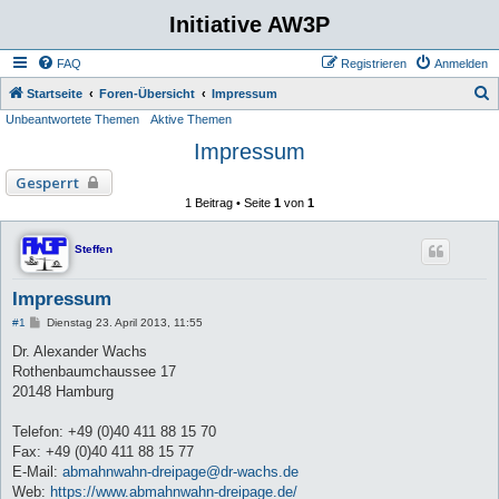
Initiative AW3P
FAQ
Registrieren
Anmelden
S
Startseite
Foren-Übersicht
Impressum
Unbeantwortete Themen
Aktive Themen
u
Impressum
c
h
Gesperrt
e
1 Beitrag • Seite
1
von
1
Steffen
Impressum
B
#1
Dienstag 23. April 2013, 11:55
e
i
Dr. Alexander Wachs
t
Rothenbaumchaussee 17
r
a
20148 Hamburg
g
Telefon: +49 (0)40 411 88 15 70
Fax: +49 (0)40 411 88 15 77
E-Mail:
abmahnwahn-dreipage@dr-wachs.de
Web:
https://www.abmahnwahn-dreipage.de/