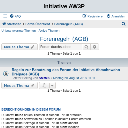
Initiative AW3P
FAQ
Registrieren
Anmelden
S
Startseite
Foren-Übersicht
Forenregeln (AGB)
Unbeantwortete Themen
Aktive Themen
u
Forenregeln (AGB)
c
h
Suche
Erweiterte Such
Neues Thema
e
1 Thema • Seite
1
von
1
Themen
Regeln zur Benutzung des Forum der Initiative Abmahnwahn
Dreipage (AGB)
Letzter Beitrag von
Steffen
«
Montag 20. August 2018, 11:11
Neues Thema
1 Thema • Seite
1
von
1
BERECHTIGUNGEN IN DIESEM FORUM
Du darfst
keine
neuen Themen in diesem Forum erstellen.
Du darfst
keine
Antworten zu Themen in diesem Forum erstellen.
Du darfst deine Beiträge in diesem Forum
nicht
ändern.
Du darfst deine Beiträge in diesem Forum
nicht
löschen.