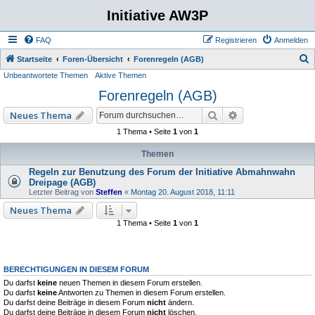
Initiative AW3P
FAQ
Registrieren
Anmelden
S
Startseite
Foren-Übersicht
Forenregeln (AGB)
Unbeantwortete Themen
Aktive Themen
u
Forenregeln (AGB)
c
h
Suche
Erweiterte Such
Neues Thema
e
1 Thema • Seite
1
von
1
Themen
Regeln zur Benutzung des Forum der Initiative Abmahnwahn
Dreipage (AGB)
Letzter Beitrag von
Steffen
«
Montag 20. August 2018, 11:11
Neues Thema
1 Thema • Seite
1
von
1
BERECHTIGUNGEN IN DIESEM FORUM
Du darfst
keine
neuen Themen in diesem Forum erstellen.
Du darfst
keine
Antworten zu Themen in diesem Forum erstellen.
Du darfst deine Beiträge in diesem Forum
nicht
ändern.
Du darfst deine Beiträge in diesem Forum
nicht
löschen.