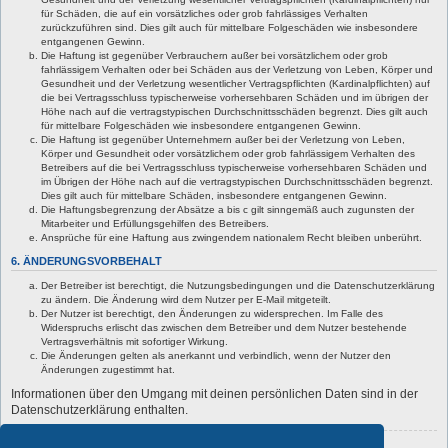
für Schäden, die auf ein vorsätzliches oder grob fahrlässiges Verhalten
zurückzuführen sind. Dies gilt auch für mittelbare Folgeschäden wie insbesondere
entgangenen Gewinn.
Die Haftung ist gegenüber Verbrauchern außer bei vorsätzlichem oder grob
fahrlässigem Verhalten oder bei Schäden aus der Verletzung von Leben, Körper und
Gesundheit und der Verletzung wesentlicher Vertragspflichten (Kardinalpflichten) auf
die bei Vertragsschluss typischerweise vorhersehbaren Schäden und im übrigen der
Höhe nach auf die vertragstypischen Durchschnittsschäden begrenzt. Dies gilt auch
für mittelbare Folgeschäden wie insbesondere entgangenen Gewinn.
Die Haftung ist gegenüber Unternehmern außer bei der Verletzung von Leben,
Körper und Gesundheit oder vorsätzlichem oder grob fahrlässigem Verhalten des
Betreibers auf die bei Vertragsschluss typischerweise vorhersehbaren Schäden und
im Übrigen der Höhe nach auf die vertragstypischen Durchschnittsschäden begrenzt.
Dies gilt auch für mittelbare Schäden, insbesondere entgangenen Gewinn.
Die Haftungsbegrenzung der Absätze a bis c gilt sinngemäß auch zugunsten der
Mitarbeiter und Erfüllungsgehilfen des Betreibers.
Ansprüche für eine Haftung aus zwingendem nationalem Recht bleiben unberührt.
6. ÄNDERUNGSVORBEHALT
Der Betreiber ist berechtigt, die Nutzungsbedingungen und die Datenschutzerklärung
zu ändern. Die Änderung wird dem Nutzer per E-Mail mitgeteilt.
Der Nutzer ist berechtigt, den Änderungen zu widersprechen. Im Falle des
Widerspruchs erlischt das zwischen dem Betreiber und dem Nutzer bestehende
Vertragsverhältnis mit sofortiger Wirkung.
Die Änderungen gelten als anerkannt und verbindlich, wenn der Nutzer den
Änderungen zugestimmt hat.
Informationen über den Umgang mit deinen persönlichen Daten sind in der
Datenschutzerklärung enthalten.