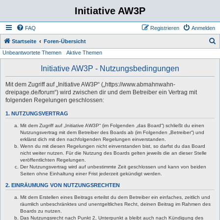
Initiative AW3P
FAQ
Registrieren
Anmelden
S
Startseite
Foren-Übersicht
Unbeantwortete Themen
Aktive Themen
u
c
Initiative AW3P - Nutzungsbedingungen
h
Mit dem Zugriff auf „Initiative AW3P“ („https://www.abmahnwahn-
e
dreipage.de/forum“) wird zwischen dir und dem Betreiber ein Vertrag mit
folgenden Regelungen geschlossen:
1. NUTZUNGSVERTRAG
Mit dem Zugriff auf „Initiative AW3P“ (im Folgenden „das Board“) schließt du einen
Nutzungsvertrag mit dem Betreiber des Boards ab (im Folgenden „Betreiber“) und
erklärst dich mit den nachfolgenden Regelungen einverstanden.
Wenn du mit diesen Regelungen nicht einverstanden bist, so darfst du das Board
nicht weiter nutzen. Für die Nutzung des Boards gelten jeweils die an dieser Stelle
veröffentlichten Regelungen.
Der Nutzungsvertrag wird auf unbestimmte Zeit geschlossen und kann von beiden
Seiten ohne Einhaltung einer Frist jederzeit gekündigt werden.
2. EINRÄUMUNG VON NUTZUNGSRECHTEN
Mit dem Erstellen eines Beitrags erteilst du dem Betreiber ein einfaches, zeitlich und
räumlich unbeschränktes und unentgeltliches Recht, deinen Beitrag im Rahmen des
Boards zu nutzen.
Das Nutzungsrecht nach Punkt 2, Unterpunkt a bleibt auch nach Kündigung des