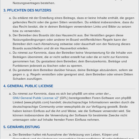
Nutzungsvertrages bestehen.
3. PFLICHTEN DES NUTZERS
Du erklärst mit der Erstellung eines Beitrags, dass er keine Inhalte enthält, die gegen
geltendes Recht oder die guten Sitten verstoßen. Du erklärst insbesondere, dass du
das Recht besitzt, die in deinen Beiträgen verwendeten Links und Bilder zu setzen
bzw. zu verwenden.
Der Betreiber des Boards übt das Hausrecht aus. Bei Verstößen gegen diese
Nutzungsbedingungen oder anderer im Board veröffentlichten Regeln kann der
Betreiber dich nach Abmahnung zeitweise oder dauerhaft von der Nutzung dieses
Boards ausschließen und dir ein Hausverbot erteilen.
Du nimmst zur Kenntnis, dass der Betreiber keine Verantwortung für die Inhalte von
Beiträgen übernimmt, die er nicht selbst erstellt hat oder die er nicht zur Kenntnis
genommen hat. Du gestattest dem Betreiber, dein Benutzerkonto, Beiträge und
Funktionen jederzeit zu löschen oder zu sperren.
Du gestattest dem Betreiber darüber hinaus, deine Beiträge abzuändern, sofern sie
gegen o. g. Regeln verstoßen oder geeignet sind, dem Betreiber oder einem Dritten
Schaden zuzufügen.
4. GENERAL PUBLIC LICENSE
Du nimmst zur Kenntnis, dass es sich bei phpBB um eine unter der „
GNU General Public License v2
“ (GPL) bereitgestellten Foren-Software von phpBB
Limited (www.phpbb.com) handelt; deutschsprachige Informationen werden durch die
deutschsprachige Community unter www.phpbb.de zur Verfügung gestellt. Beide
haben keinen Einfluss auf die Art und Weise, wie die Software verwendet wird. Sie
können insbesondere die Verwendung der Software für bestimmte Zwecke nicht
untersagen oder auf Inhalte fremder Foren Einfluss nehmen.
5. GEWÄHRLEISTUNG
Der Betreiber haftet mit Ausnahme der Verletzung von Leben, Körper und
Gesundheit und der Verletzung wesentlicher Vertragspflichten (Kardinalpflichten) nur