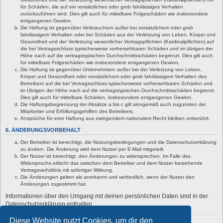
für Schäden, die auf ein vorsätzliches oder grob fahrlässiges Verhalten
zurückzuführen sind. Dies gilt auch für mittelbare Folgeschäden wie insbesondere
entgangenen Gewinn.
Die Haftung ist gegenüber Verbrauchern außer bei vorsätzlichem oder grob
fahrlässigem Verhalten oder bei Schäden aus der Verletzung von Leben, Körper und
Gesundheit und der Verletzung wesentlicher Vertragspflichten (Kardinalpflichten) auf
die bei Vertragsschluss typischerweise vorhersehbaren Schäden und im übrigen der
Höhe nach auf die vertragstypischen Durchschnittsschäden begrenzt. Dies gilt auch
für mittelbare Folgeschäden wie insbesondere entgangenen Gewinn.
Die Haftung ist gegenüber Unternehmern außer bei der Verletzung von Leben,
Körper und Gesundheit oder vorsätzlichem oder grob fahrlässigem Verhalten des
Betreibers auf die bei Vertragsschluss typischerweise vorhersehbaren Schäden und
im Übrigen der Höhe nach auf die vertragstypischen Durchschnittsschäden begrenzt.
Dies gilt auch für mittelbare Schäden, insbesondere entgangenen Gewinn.
Die Haftungsbegrenzung der Absätze a bis c gilt sinngemäß auch zugunsten der
Mitarbeiter und Erfüllungsgehilfen des Betreibers.
Ansprüche für eine Haftung aus zwingendem nationalem Recht bleiben unberührt.
6. ÄNDERUNGSVORBEHALT
Der Betreiber ist berechtigt, die Nutzungsbedingungen und die Datenschutzerklärung
zu ändern. Die Änderung wird dem Nutzer per E-Mail mitgeteilt.
Der Nutzer ist berechtigt, den Änderungen zu widersprechen. Im Falle des
Widerspruchs erlischt das zwischen dem Betreiber und dem Nutzer bestehende
Vertragsverhältnis mit sofortiger Wirkung.
Die Änderungen gelten als anerkannt und verbindlich, wenn der Nutzer den
Änderungen zugestimmt hat.
Informationen über den Umgang mit deinen persönlichen Daten sind in der
Datenschutzerklärung enthalten.
Diese Website nutzt Cookies, um dir den