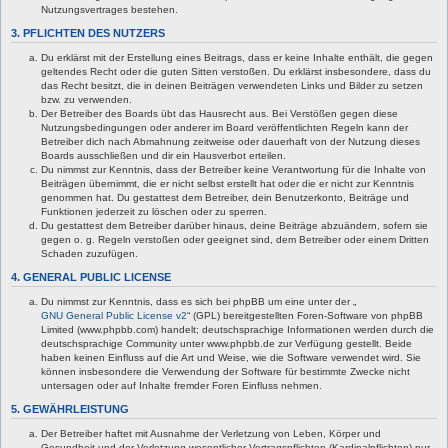
Nutzungsvertrages bestehen.
3. PFLICHTEN DES NUTZERS
Du erklärst mit der Erstellung eines Beitrags, dass er keine Inhalte enthält, die gegen
geltendes Recht oder die guten Sitten verstoßen. Du erklärst insbesondere, dass du
das Recht besitzt, die in deinen Beiträgen verwendeten Links und Bilder zu setzen
bzw. zu verwenden.
Der Betreiber des Boards übt das Hausrecht aus. Bei Verstößen gegen diese
Nutzungsbedingungen oder anderer im Board veröffentlichten Regeln kann der
Betreiber dich nach Abmahnung zeitweise oder dauerhaft von der Nutzung dieses
Boards ausschließen und dir ein Hausverbot erteilen.
Du nimmst zur Kenntnis, dass der Betreiber keine Verantwortung für die Inhalte von
Beiträgen übernimmt, die er nicht selbst erstellt hat oder die er nicht zur Kenntnis
genommen hat. Du gestattest dem Betreiber, dein Benutzerkonto, Beiträge und
Funktionen jederzeit zu löschen oder zu sperren.
Du gestattest dem Betreiber darüber hinaus, deine Beiträge abzuändern, sofern sie
gegen o. g. Regeln verstoßen oder geeignet sind, dem Betreiber oder einem Dritten
Schaden zuzufügen.
4. GENERAL PUBLIC LICENSE
Du nimmst zur Kenntnis, dass es sich bei phpBB um eine unter der „
GNU General Public License v2
“ (GPL) bereitgestellten Foren-Software von phpBB
Limited (www.phpbb.com) handelt; deutschsprachige Informationen werden durch die
deutschsprachige Community unter www.phpbb.de zur Verfügung gestellt. Beide
haben keinen Einfluss auf die Art und Weise, wie die Software verwendet wird. Sie
können insbesondere die Verwendung der Software für bestimmte Zwecke nicht
untersagen oder auf Inhalte fremder Foren Einfluss nehmen.
5. GEWÄHRLEISTUNG
Der Betreiber haftet mit Ausnahme der Verletzung von Leben, Körper und
Gesundheit und der Verletzung wesentlicher Vertragspflichten (Kardinalpflichten) nur