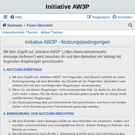
Initiative AW3P
FAQ
Registrieren
Anmelden
S
Startseite
Foren-Übersicht
Unbeantwortete Themen
Aktive Themen
u
c
Initiative AW3P - Nutzungsbedingungen
h
Mit dem Zugriff auf „Initiative AW3P“ („https://www.abmahnwahn-
e
dreipage.de/forum“) wird zwischen dir und dem Betreiber ein Vertrag mit
folgenden Regelungen geschlossen:
1. NUTZUNGSVERTRAG
Mit dem Zugriff auf „Initiative AW3P“ (im Folgenden „das Board“) schließt du einen
Nutzungsvertrag mit dem Betreiber des Boards ab (im Folgenden „Betreiber“) und
erklärst dich mit den nachfolgenden Regelungen einverstanden.
Wenn du mit diesen Regelungen nicht einverstanden bist, so darfst du das Board
nicht weiter nutzen. Für die Nutzung des Boards gelten jeweils die an dieser Stelle
veröffentlichten Regelungen.
Der Nutzungsvertrag wird auf unbestimmte Zeit geschlossen und kann von beiden
Seiten ohne Einhaltung einer Frist jederzeit gekündigt werden.
2. EINRÄUMUNG VON NUTZUNGSRECHTEN
Mit dem Erstellen eines Beitrags erteilst du dem Betreiber ein einfaches, zeitlich und
räumlich unbeschränktes und unentgeltliches Recht, deinen Beitrag im Rahmen des
Boards zu nutzen.
Das Nutzungsrecht nach Punkt 2, Unterpunkt a bleibt auch nach Kündigung des