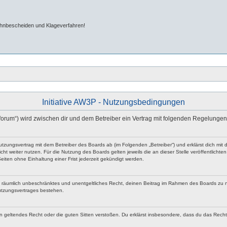
ahnbescheiden und Klageverfahren!
Initiative AW3P - Nutzungsbedingungen
/forum“) wird zwischen dir und dem Betreiber ein Vertrag mit folgenden Regelunge
n Nutzungsvertrag mit dem Betreiber des Boards ab (im Folgenden „Betreiber“) und erklärst dich 
ht weiter nutzen. Für die Nutzung des Boards gelten jeweils die an dieser Stelle veröffentlicht
iten ohne Einhaltung einer Frist jederzeit gekündigt werden.
 und räumlich unbeschränktes und unentgeltliches Recht, deinen Beitrag im Rahmen des Boards zu 
utzungsvertrages bestehen.
egen geltendes Recht oder die guten Sitten verstoßen. Du erklärst insbesondere, dass du das Rech