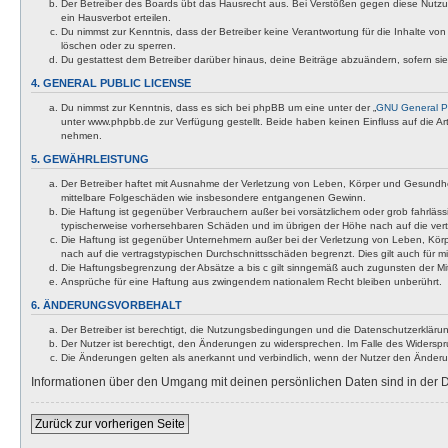
Der Betreiber des Boards übt das Hausrecht aus. Bei Verstößen gegen diese Nutzu
ein Hausverbot erteilen.
Du nimmst zur Kenntnis, dass der Betreiber keine Verantwortung für die Inhalte von 
löschen oder zu sperren.
Du gestattest dem Betreiber darüber hinaus, deine Beiträge abzuändern, sofern si
4. GENERAL PUBLIC LICENSE
Du nimmst zur Kenntnis, dass es sich bei phpBB um eine unter der „
GNU General Pu
unter www.phpbb.de zur Verfügung gestellt. Beide haben keinen Einfluss auf die A
nehmen.
5. GEWÄHRLEISTUNG
Der Betreiber haftet mit Ausnahme der Verletzung von Leben, Körper und Gesundheit u
mittelbare Folgeschäden wie insbesondere entgangenen Gewinn.
Die Haftung ist gegenüber Verbrauchern außer bei vorsätzlichem oder grob fahrläss
typischerweise vorhersehbaren Schäden und im übrigen der Höhe nach auf die vert
Die Haftung ist gegenüber Unternehmern außer bei der Verletzung von Leben, Körp
nach auf die vertragstypischen Durchschnittsschäden begrenzt. Dies gilt auch für
Die Haftungsbegrenzung der Absätze a bis c gilt sinngemäß auch zugunsten der Mita
Ansprüche für eine Haftung aus zwingendem nationalem Recht bleiben unberührt.
6. ÄNDERUNGSVORBEHALT
Der Betreiber ist berechtigt, die Nutzungsbedingungen und die Datenschutzerklärun
Der Nutzer ist berechtigt, den Änderungen zu widersprechen. Im Falle des Widerspr
Die Änderungen gelten als anerkannt und verbindlich, wenn der Nutzer den Änder
Informationen über den Umgang mit deinen persönlichen Daten sind in der D
Zurück zur vorherigen Seite