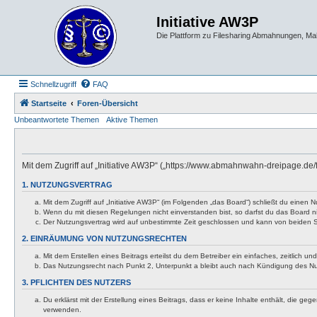
Initiative AW3P
Die Plattform zu Filesharing Abmahnungen, M
Schnellzugriff
FAQ
Startseite
Foren-Übersicht
Unbeantwortete Themen
Aktive Themen
Mit dem Zugriff auf „Initiative AW3P“ („https://www.abmahnwahn-dreipage.de
1. NUTZUNGSVERTRAG
Mit dem Zugriff auf „Initiative AW3P“ (im Folgenden „das Board“) schließt du eine
Wenn du mit diesen Regelungen nicht einverstanden bist, so darfst du das Board nic
Der Nutzungsvertrag wird auf unbestimmte Zeit geschlossen und kann von beiden Se
2. EINRÄUMUNG VON NUTZUNGSRECHTEN
Mit dem Erstellen eines Beitrags erteilst du dem Betreiber ein einfaches, zeitlich
Das Nutzungsrecht nach Punkt 2, Unterpunkt a bleibt auch nach Kündigung des N
3. PFLICHTEN DES NUTZERS
Du erklärst mit der Erstellung eines Beitrags, dass er keine Inhalte enthält, die g
verwenden.