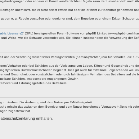
ngsbedingungen oder anderer im Board veröffentlichten Regeln kann der Betreiber dich nach A
Beiträgen übernimmt, die er nicht selbst erstellt hat oder die er nicht zur Kenntnis genommen ha
e gegen o. g. Regeln verstoßen oder geeignet sind, dem Betreiber oder einem Dritten Schaden z
blic License v2
“ (GPL) bereitgestellten Foren-Software von phpBB Limited (www.phpbb.com) ha
rt und Weise, wie die Software verwendet wird. Sie können insbesondere die Verwendung der Soft
nd der Verletzung wesentlicher Vertragspflichten (Kardinalpflichten) nur für Schäden, die auf ei
igem Verhalten oder bei Schäden aus der Verletzung von Leben, Körper und Gesundheit und der Ver
ragstypischen Durchschnittsschäden begrenzt. Dies gilt auch für mittelbare Folgeschäden wie 
er und Gesundheit oder vorsätzlichem oder grob fahrlässigem Verhalten des Betreibers auf die 
 mittelbare Schäden, insbesondere entgangenen Gewinn.
rbeiter und Erfüllungsgehilfen des Betreibers.
g zu ändern. Die Änderung wird dem Nutzer per E-Mail mitgeteilt.
uchs erlischt das zwischen dem Betreiber und dem Nutzer bestehende Vertragsverhältnis mit sofor
ungen zugestimmt hat.
atenschutzerklärung enthalten.