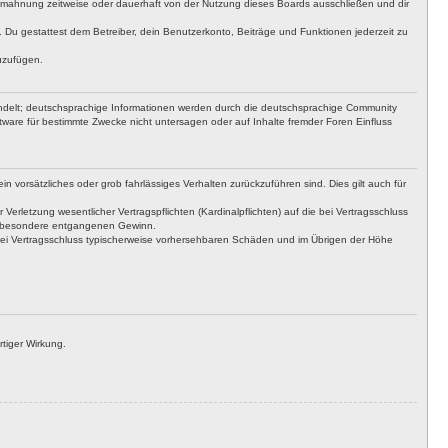
bmahnung zeitweise oder dauerhaft von der Nutzung dieses Boards ausschließen und dir
t. Du gestattest dem Betreiber, dein Benutzerkonto, Beiträge und Funktionen jederzeit zu
uzufügen.
ndelt; deutschsprachige Informationen werden durch die deutschsprachige Community
ware für bestimmte Zwecke nicht untersagen oder auf Inhalte fremder Foren Einfluss
n vorsätzliches oder grob fahrlässiges Verhalten zurückzuführen sind. Dies gilt auch für
letzung wesentlicher Vertragspflichten (Kardinalpflichten) auf die bei Vertragsschluss
insbesondere entgangenen Gewinn.
bei Vertragsschluss typischerweise vorhersehbaren Schäden und im Übrigen der Höhe
tiger Wirkung.