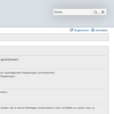
Suche
Erwei
Registrieren
Anmelden
n geschlossen:
mit den nachfolgenden Regelungen einverstanden.
en Regelungen.
nutzen.
t besitzt, die in deinen Beiträgen verwendeten Links und Bilder zu setzen bzw. zu