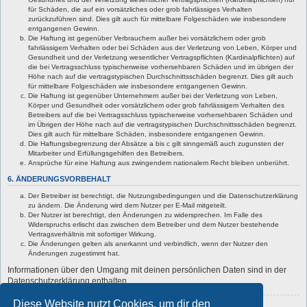
für Schäden, die auf ein vorsätzliches oder grob fahrlässiges Verhalten
zurückzuführen sind. Dies gilt auch für mittelbare Folgeschäden wie insbesondere
entgangenen Gewinn.
Die Haftung ist gegenüber Verbrauchern außer bei vorsätzlichem oder grob
fahrlässigem Verhalten oder bei Schäden aus der Verletzung von Leben, Körper und
Gesundheit und der Verletzung wesentlicher Vertragspflichten (Kardinalpflichten) auf
die bei Vertragsschluss typischerweise vorhersehbaren Schäden und im übrigen der
Höhe nach auf die vertragstypischen Durchschnittsschäden begrenzt. Dies gilt auch
für mittelbare Folgeschäden wie insbesondere entgangenen Gewinn.
Die Haftung ist gegenüber Unternehmern außer bei der Verletzung von Leben,
Körper und Gesundheit oder vorsätzlichem oder grob fahrlässigem Verhalten des
Betreibers auf die bei Vertragsschluss typischerweise vorhersehbaren Schäden und
im Übrigen der Höhe nach auf die vertragstypischen Durchschnittsschäden begrenzt.
Dies gilt auch für mittelbare Schäden, insbesondere entgangenen Gewinn.
Die Haftungsbegrenzung der Absätze a bis c gilt sinngemäß auch zugunsten der
Mitarbeiter und Erfüllungsgehilfen des Betreibers.
Ansprüche für eine Haftung aus zwingendem nationalem Recht bleiben unberührt.
6. ÄNDERUNGSVORBEHALT
Der Betreiber ist berechtigt, die Nutzungsbedingungen und die Datenschutzerklärung
zu ändern. Die Änderung wird dem Nutzer per E-Mail mitgeteilt.
Der Nutzer ist berechtigt, den Änderungen zu widersprechen. Im Falle des
Widerspruchs erlischt das zwischen dem Betreiber und dem Nutzer bestehende
Vertragsverhältnis mit sofortiger Wirkung.
Die Änderungen gelten als anerkannt und verbindlich, wenn der Nutzer den
Änderungen zugestimmt hat.
Informationen über den Umgang mit deinen persönlichen Daten sind in der
Datenschutzerklärung enthalten.
Diese Website nutzt Cookies, um dir den