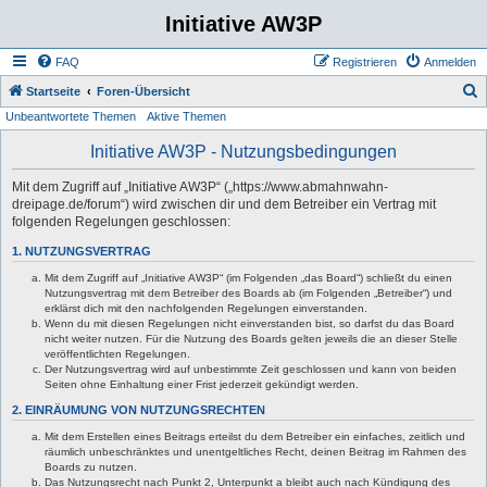
Initiative AW3P
FAQ
Registrieren
Anmelden
S
Startseite
Foren-Übersicht
Unbeantwortete Themen
Aktive Themen
u
c
Initiative AW3P - Nutzungsbedingungen
h
Mit dem Zugriff auf „Initiative AW3P“ („https://www.abmahnwahn-
e
dreipage.de/forum“) wird zwischen dir und dem Betreiber ein Vertrag mit
folgenden Regelungen geschlossen:
1. NUTZUNGSVERTRAG
Mit dem Zugriff auf „Initiative AW3P“ (im Folgenden „das Board“) schließt du einen
Nutzungsvertrag mit dem Betreiber des Boards ab (im Folgenden „Betreiber“) und
erklärst dich mit den nachfolgenden Regelungen einverstanden.
Wenn du mit diesen Regelungen nicht einverstanden bist, so darfst du das Board
nicht weiter nutzen. Für die Nutzung des Boards gelten jeweils die an dieser Stelle
veröffentlichten Regelungen.
Der Nutzungsvertrag wird auf unbestimmte Zeit geschlossen und kann von beiden
Seiten ohne Einhaltung einer Frist jederzeit gekündigt werden.
2. EINRÄUMUNG VON NUTZUNGSRECHTEN
Mit dem Erstellen eines Beitrags erteilst du dem Betreiber ein einfaches, zeitlich und
räumlich unbeschränktes und unentgeltliches Recht, deinen Beitrag im Rahmen des
Boards zu nutzen.
Das Nutzungsrecht nach Punkt 2, Unterpunkt a bleibt auch nach Kündigung des