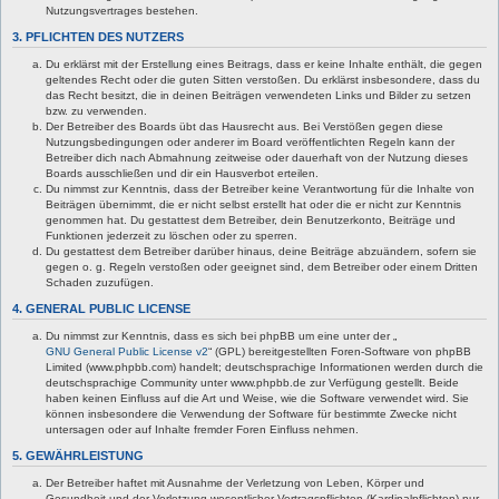
Nutzungsvertrages bestehen.
3. PFLICHTEN DES NUTZERS
Du erklärst mit der Erstellung eines Beitrags, dass er keine Inhalte enthält, die gegen
geltendes Recht oder die guten Sitten verstoßen. Du erklärst insbesondere, dass du
das Recht besitzt, die in deinen Beiträgen verwendeten Links und Bilder zu setzen
bzw. zu verwenden.
Der Betreiber des Boards übt das Hausrecht aus. Bei Verstößen gegen diese
Nutzungsbedingungen oder anderer im Board veröffentlichten Regeln kann der
Betreiber dich nach Abmahnung zeitweise oder dauerhaft von der Nutzung dieses
Boards ausschließen und dir ein Hausverbot erteilen.
Du nimmst zur Kenntnis, dass der Betreiber keine Verantwortung für die Inhalte von
Beiträgen übernimmt, die er nicht selbst erstellt hat oder die er nicht zur Kenntnis
genommen hat. Du gestattest dem Betreiber, dein Benutzerkonto, Beiträge und
Funktionen jederzeit zu löschen oder zu sperren.
Du gestattest dem Betreiber darüber hinaus, deine Beiträge abzuändern, sofern sie
gegen o. g. Regeln verstoßen oder geeignet sind, dem Betreiber oder einem Dritten
Schaden zuzufügen.
4. GENERAL PUBLIC LICENSE
Du nimmst zur Kenntnis, dass es sich bei phpBB um eine unter der „
GNU General Public License v2
“ (GPL) bereitgestellten Foren-Software von phpBB
Limited (www.phpbb.com) handelt; deutschsprachige Informationen werden durch die
deutschsprachige Community unter www.phpbb.de zur Verfügung gestellt. Beide
haben keinen Einfluss auf die Art und Weise, wie die Software verwendet wird. Sie
können insbesondere die Verwendung der Software für bestimmte Zwecke nicht
untersagen oder auf Inhalte fremder Foren Einfluss nehmen.
5. GEWÄHRLEISTUNG
Der Betreiber haftet mit Ausnahme der Verletzung von Leben, Körper und
Gesundheit und der Verletzung wesentlicher Vertragspflichten (Kardinalpflichten) nur