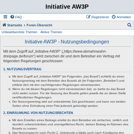
Initiative AW3P
FAQ
Registrieren
Anmelden
S
Startseite
Foren-Übersicht
Unbeantwortete Themen
Aktive Themen
u
c
Initiative AW3P - Nutzungsbedingungen
h
Mit dem Zugriff auf „Initiative AW3P“ („https://www.abmahnwahn-
e
dreipage.de/forum“) wird zwischen dir und dem Betreiber ein Vertrag mit
folgenden Regelungen geschlossen:
1. NUTZUNGSVERTRAG
Mit dem Zugriff auf „Initiative AW3P“ (im Folgenden „das Board“) schließt du einen
Nutzungsvertrag mit dem Betreiber des Boards ab (im Folgenden „Betreiber“) und
erklärst dich mit den nachfolgenden Regelungen einverstanden.
Wenn du mit diesen Regelungen nicht einverstanden bist, so darfst du das Board
nicht weiter nutzen. Für die Nutzung des Boards gelten jeweils die an dieser Stelle
veröffentlichten Regelungen.
Der Nutzungsvertrag wird auf unbestimmte Zeit geschlossen und kann von beiden
Seiten ohne Einhaltung einer Frist jederzeit gekündigt werden.
2. EINRÄUMUNG VON NUTZUNGSRECHTEN
Mit dem Erstellen eines Beitrags erteilst du dem Betreiber ein einfaches, zeitlich und
räumlich unbeschränktes und unentgeltliches Recht, deinen Beitrag im Rahmen des
Boards zu nutzen.
Das Nutzungsrecht nach Punkt 2, Unterpunkt a bleibt auch nach Kündigung des