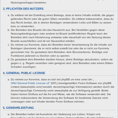
Nutzungsvertrages bestehen.
3. PFLICHTEN DES NUTZERS
Du erklärst mit der Erstellung eines Beitrags, dass er keine Inhalte enthält, die gegen
geltendes Recht oder die guten Sitten verstoßen. Du erklärst insbesondere, dass du
das Recht besitzt, die in deinen Beiträgen verwendeten Links und Bilder zu setzen
bzw. zu verwenden.
Der Betreiber des Boards übt das Hausrecht aus. Bei Verstößen gegen diese
Nutzungsbedingungen oder anderer im Board veröffentlichten Regeln kann der
Betreiber dich nach Abmahnung zeitweise oder dauerhaft von der Nutzung dieses
Boards ausschließen und dir ein Hausverbot erteilen.
Du nimmst zur Kenntnis, dass der Betreiber keine Verantwortung für die Inhalte von
Beiträgen übernimmt, die er nicht selbst erstellt hat oder die er nicht zur Kenntnis
genommen hat. Du gestattest dem Betreiber, dein Benutzerkonto, Beiträge und
Funktionen jederzeit zu löschen oder zu sperren.
Du gestattest dem Betreiber darüber hinaus, deine Beiträge abzuändern, sofern sie
gegen o. g. Regeln verstoßen oder geeignet sind, dem Betreiber oder einem Dritten
Schaden zuzufügen.
4. GENERAL PUBLIC LICENSE
Du nimmst zur Kenntnis, dass es sich bei phpBB um eine unter der „
GNU General Public License v2
“ (GPL) bereitgestellten Foren-Software von phpBB
Limited (www.phpbb.com) handelt; deutschsprachige Informationen werden durch die
deutschsprachige Community unter www.phpbb.de zur Verfügung gestellt. Beide
haben keinen Einfluss auf die Art und Weise, wie die Software verwendet wird. Sie
können insbesondere die Verwendung der Software für bestimmte Zwecke nicht
untersagen oder auf Inhalte fremder Foren Einfluss nehmen.
5. GEWÄHRLEISTUNG
Der Betreiber haftet mit Ausnahme der Verletzung von Leben, Körper und
Gesundheit und der Verletzung wesentlicher Vertragspflichten (Kardinalpflichten) nur