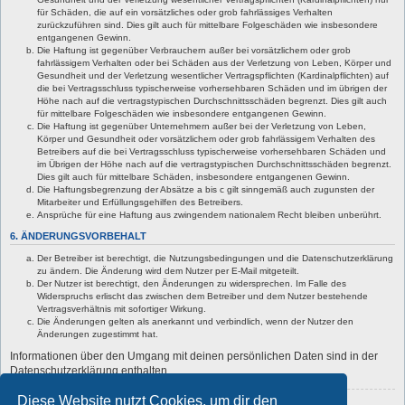
für Schäden, die auf ein vorsätzliches oder grob fahrlässiges Verhalten
zurückzuführen sind. Dies gilt auch für mittelbare Folgeschäden wie insbesondere
entgangenen Gewinn.
Die Haftung ist gegenüber Verbrauchern außer bei vorsätzlichem oder grob
fahrlässigem Verhalten oder bei Schäden aus der Verletzung von Leben, Körper und
Gesundheit und der Verletzung wesentlicher Vertragspflichten (Kardinalpflichten) auf
die bei Vertragsschluss typischerweise vorhersehbaren Schäden und im übrigen der
Höhe nach auf die vertragstypischen Durchschnittsschäden begrenzt. Dies gilt auch
für mittelbare Folgeschäden wie insbesondere entgangenen Gewinn.
Die Haftung ist gegenüber Unternehmern außer bei der Verletzung von Leben,
Körper und Gesundheit oder vorsätzlichem oder grob fahrlässigem Verhalten des
Betreibers auf die bei Vertragsschluss typischerweise vorhersehbaren Schäden und
im Übrigen der Höhe nach auf die vertragstypischen Durchschnittsschäden begrenzt.
Dies gilt auch für mittelbare Schäden, insbesondere entgangenen Gewinn.
Die Haftungsbegrenzung der Absätze a bis c gilt sinngemäß auch zugunsten der
Mitarbeiter und Erfüllungsgehilfen des Betreibers.
Ansprüche für eine Haftung aus zwingendem nationalem Recht bleiben unberührt.
6. ÄNDERUNGSVORBEHALT
Der Betreiber ist berechtigt, die Nutzungsbedingungen und die Datenschutzerklärung
zu ändern. Die Änderung wird dem Nutzer per E-Mail mitgeteilt.
Der Nutzer ist berechtigt, den Änderungen zu widersprechen. Im Falle des
Widerspruchs erlischt das zwischen dem Betreiber und dem Nutzer bestehende
Vertragsverhältnis mit sofortiger Wirkung.
Die Änderungen gelten als anerkannt und verbindlich, wenn der Nutzer den
Änderungen zugestimmt hat.
Informationen über den Umgang mit deinen persönlichen Daten sind in der
Datenschutzerklärung enthalten.
Diese Website nutzt Cookies, um dir den