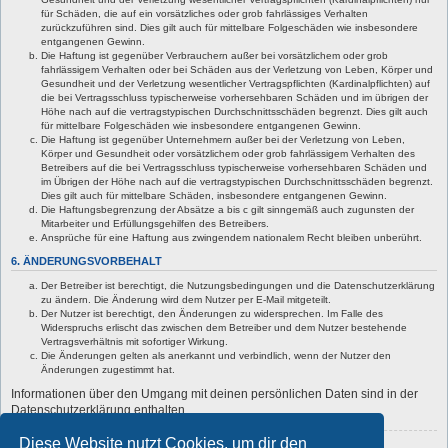
für Schäden, die auf ein vorsätzliches oder grob fahrlässiges Verhalten
zurückzuführen sind. Dies gilt auch für mittelbare Folgeschäden wie insbesondere
entgangenen Gewinn.
Die Haftung ist gegenüber Verbrauchern außer bei vorsätzlichem oder grob
fahrlässigem Verhalten oder bei Schäden aus der Verletzung von Leben, Körper und
Gesundheit und der Verletzung wesentlicher Vertragspflichten (Kardinalpflichten) auf
die bei Vertragsschluss typischerweise vorhersehbaren Schäden und im übrigen der
Höhe nach auf die vertragstypischen Durchschnittsschäden begrenzt. Dies gilt auch
für mittelbare Folgeschäden wie insbesondere entgangenen Gewinn.
Die Haftung ist gegenüber Unternehmern außer bei der Verletzung von Leben,
Körper und Gesundheit oder vorsätzlichem oder grob fahrlässigem Verhalten des
Betreibers auf die bei Vertragsschluss typischerweise vorhersehbaren Schäden und
im Übrigen der Höhe nach auf die vertragstypischen Durchschnittsschäden begrenzt.
Dies gilt auch für mittelbare Schäden, insbesondere entgangenen Gewinn.
Die Haftungsbegrenzung der Absätze a bis c gilt sinngemäß auch zugunsten der
Mitarbeiter und Erfüllungsgehilfen des Betreibers.
Ansprüche für eine Haftung aus zwingendem nationalem Recht bleiben unberührt.
6. ÄNDERUNGSVORBEHALT
Der Betreiber ist berechtigt, die Nutzungsbedingungen und die Datenschutzerklärung
zu ändern. Die Änderung wird dem Nutzer per E-Mail mitgeteilt.
Der Nutzer ist berechtigt, den Änderungen zu widersprechen. Im Falle des
Widerspruchs erlischt das zwischen dem Betreiber und dem Nutzer bestehende
Vertragsverhältnis mit sofortiger Wirkung.
Die Änderungen gelten als anerkannt und verbindlich, wenn der Nutzer den
Änderungen zugestimmt hat.
Informationen über den Umgang mit deinen persönlichen Daten sind in der
Datenschutzerklärung enthalten.
Diese Website nutzt Cookies, um dir den