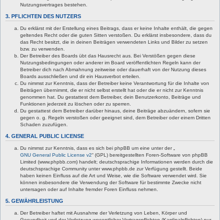
Nutzungsvertrages bestehen.
3. PFLICHTEN DES NUTZERS
Du erklärst mit der Erstellung eines Beitrags, dass er keine Inhalte enthält, die gegen
geltendes Recht oder die guten Sitten verstoßen. Du erklärst insbesondere, dass du
das Recht besitzt, die in deinen Beiträgen verwendeten Links und Bilder zu setzen
bzw. zu verwenden.
Der Betreiber des Boards übt das Hausrecht aus. Bei Verstößen gegen diese
Nutzungsbedingungen oder anderer im Board veröffentlichten Regeln kann der
Betreiber dich nach Abmahnung zeitweise oder dauerhaft von der Nutzung dieses
Boards ausschließen und dir ein Hausverbot erteilen.
Du nimmst zur Kenntnis, dass der Betreiber keine Verantwortung für die Inhalte von
Beiträgen übernimmt, die er nicht selbst erstellt hat oder die er nicht zur Kenntnis
genommen hat. Du gestattest dem Betreiber, dein Benutzerkonto, Beiträge und
Funktionen jederzeit zu löschen oder zu sperren.
Du gestattest dem Betreiber darüber hinaus, deine Beiträge abzuändern, sofern sie
gegen o. g. Regeln verstoßen oder geeignet sind, dem Betreiber oder einem Dritten
Schaden zuzufügen.
4. GENERAL PUBLIC LICENSE
Du nimmst zur Kenntnis, dass es sich bei phpBB um eine unter der „
GNU General Public License v2
“ (GPL) bereitgestellten Foren-Software von phpBB
Limited (www.phpbb.com) handelt; deutschsprachige Informationen werden durch die
deutschsprachige Community unter www.phpbb.de zur Verfügung gestellt. Beide
haben keinen Einfluss auf die Art und Weise, wie die Software verwendet wird. Sie
können insbesondere die Verwendung der Software für bestimmte Zwecke nicht
untersagen oder auf Inhalte fremder Foren Einfluss nehmen.
5. GEWÄHRLEISTUNG
Der Betreiber haftet mit Ausnahme der Verletzung von Leben, Körper und
Gesundheit und der Verletzung wesentlicher Vertragspflichten (Kardinalpflichten) nur