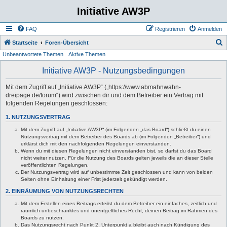
Initiative AW3P
FAQ
Registrieren
Anmelden
S
Startseite
Foren-Übersicht
Unbeantwortete Themen
Aktive Themen
u
c
Initiative AW3P - Nutzungsbedingungen
h
Mit dem Zugriff auf „Initiative AW3P“ („https://www.abmahnwahn-
e
dreipage.de/forum“) wird zwischen dir und dem Betreiber ein Vertrag mit
folgenden Regelungen geschlossen:
1. NUTZUNGSVERTRAG
Mit dem Zugriff auf „Initiative AW3P“ (im Folgenden „das Board“) schließt du einen
Nutzungsvertrag mit dem Betreiber des Boards ab (im Folgenden „Betreiber“) und
erklärst dich mit den nachfolgenden Regelungen einverstanden.
Wenn du mit diesen Regelungen nicht einverstanden bist, so darfst du das Board
nicht weiter nutzen. Für die Nutzung des Boards gelten jeweils die an dieser Stelle
veröffentlichten Regelungen.
Der Nutzungsvertrag wird auf unbestimmte Zeit geschlossen und kann von beiden
Seiten ohne Einhaltung einer Frist jederzeit gekündigt werden.
2. EINRÄUMUNG VON NUTZUNGSRECHTEN
Mit dem Erstellen eines Beitrags erteilst du dem Betreiber ein einfaches, zeitlich und
räumlich unbeschränktes und unentgeltliches Recht, deinen Beitrag im Rahmen des
Boards zu nutzen.
Das Nutzungsrecht nach Punkt 2, Unterpunkt a bleibt auch nach Kündigung des