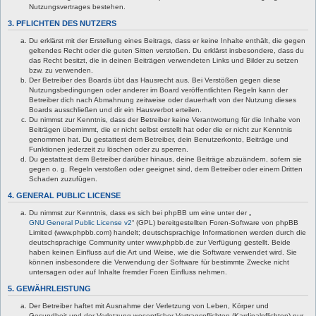
Nutzungsvertrages bestehen.
3. PFLICHTEN DES NUTZERS
Du erklärst mit der Erstellung eines Beitrags, dass er keine Inhalte enthält, die gegen
geltendes Recht oder die guten Sitten verstoßen. Du erklärst insbesondere, dass du
das Recht besitzt, die in deinen Beiträgen verwendeten Links und Bilder zu setzen
bzw. zu verwenden.
Der Betreiber des Boards übt das Hausrecht aus. Bei Verstößen gegen diese
Nutzungsbedingungen oder anderer im Board veröffentlichten Regeln kann der
Betreiber dich nach Abmahnung zeitweise oder dauerhaft von der Nutzung dieses
Boards ausschließen und dir ein Hausverbot erteilen.
Du nimmst zur Kenntnis, dass der Betreiber keine Verantwortung für die Inhalte von
Beiträgen übernimmt, die er nicht selbst erstellt hat oder die er nicht zur Kenntnis
genommen hat. Du gestattest dem Betreiber, dein Benutzerkonto, Beiträge und
Funktionen jederzeit zu löschen oder zu sperren.
Du gestattest dem Betreiber darüber hinaus, deine Beiträge abzuändern, sofern sie
gegen o. g. Regeln verstoßen oder geeignet sind, dem Betreiber oder einem Dritten
Schaden zuzufügen.
4. GENERAL PUBLIC LICENSE
Du nimmst zur Kenntnis, dass es sich bei phpBB um eine unter der „
GNU General Public License v2
“ (GPL) bereitgestellten Foren-Software von phpBB
Limited (www.phpbb.com) handelt; deutschsprachige Informationen werden durch die
deutschsprachige Community unter www.phpbb.de zur Verfügung gestellt. Beide
haben keinen Einfluss auf die Art und Weise, wie die Software verwendet wird. Sie
können insbesondere die Verwendung der Software für bestimmte Zwecke nicht
untersagen oder auf Inhalte fremder Foren Einfluss nehmen.
5. GEWÄHRLEISTUNG
Der Betreiber haftet mit Ausnahme der Verletzung von Leben, Körper und
Gesundheit und der Verletzung wesentlicher Vertragspflichten (Kardinalpflichten) nur