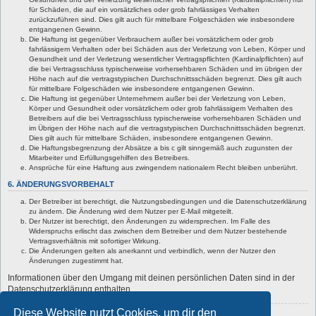
für Schäden, die auf ein vorsätzliches oder grob fahrlässiges Verhalten
zurückzuführen sind. Dies gilt auch für mittelbare Folgeschäden wie insbesondere
entgangenen Gewinn.
Die Haftung ist gegenüber Verbrauchern außer bei vorsätzlichem oder grob
fahrlässigem Verhalten oder bei Schäden aus der Verletzung von Leben, Körper und
Gesundheit und der Verletzung wesentlicher Vertragspflichten (Kardinalpflichten) auf
die bei Vertragsschluss typischerweise vorhersehbaren Schäden und im übrigen der
Höhe nach auf die vertragstypischen Durchschnittsschäden begrenzt. Dies gilt auch
für mittelbare Folgeschäden wie insbesondere entgangenen Gewinn.
Die Haftung ist gegenüber Unternehmern außer bei der Verletzung von Leben,
Körper und Gesundheit oder vorsätzlichem oder grob fahrlässigem Verhalten des
Betreibers auf die bei Vertragsschluss typischerweise vorhersehbaren Schäden und
im Übrigen der Höhe nach auf die vertragstypischen Durchschnittsschäden begrenzt.
Dies gilt auch für mittelbare Schäden, insbesondere entgangenen Gewinn.
Die Haftungsbegrenzung der Absätze a bis c gilt sinngemäß auch zugunsten der
Mitarbeiter und Erfüllungsgehilfen des Betreibers.
Ansprüche für eine Haftung aus zwingendem nationalem Recht bleiben unberührt.
6. ÄNDERUNGSVORBEHALT
Der Betreiber ist berechtigt, die Nutzungsbedingungen und die Datenschutzerklärung
zu ändern. Die Änderung wird dem Nutzer per E-Mail mitgeteilt.
Der Nutzer ist berechtigt, den Änderungen zu widersprechen. Im Falle des
Widerspruchs erlischt das zwischen dem Betreiber und dem Nutzer bestehende
Vertragsverhältnis mit sofortiger Wirkung.
Die Änderungen gelten als anerkannt und verbindlich, wenn der Nutzer den
Änderungen zugestimmt hat.
Informationen über den Umgang mit deinen persönlichen Daten sind in der
Datenschutzerklärung enthalten.
Diese Website nutzt Cookies, um dir den