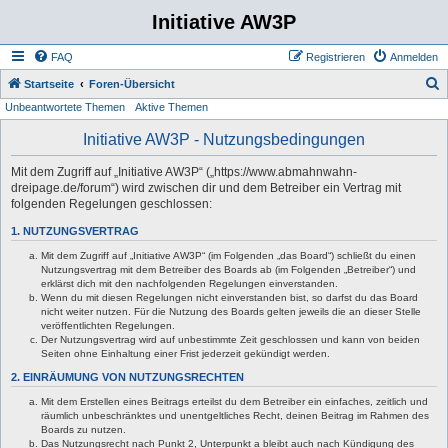
Initiative AW3P
FAQ
Registrieren
Anmelden
S
Startseite
Foren-Übersicht
Unbeantwortete Themen
Aktive Themen
u
c
Initiative AW3P - Nutzungsbedingungen
h
Mit dem Zugriff auf „Initiative AW3P“ („https://www.abmahnwahn-
e
dreipage.de/forum“) wird zwischen dir und dem Betreiber ein Vertrag mit
folgenden Regelungen geschlossen:
1. NUTZUNGSVERTRAG
Mit dem Zugriff auf „Initiative AW3P“ (im Folgenden „das Board“) schließt du einen
Nutzungsvertrag mit dem Betreiber des Boards ab (im Folgenden „Betreiber“) und
erklärst dich mit den nachfolgenden Regelungen einverstanden.
Wenn du mit diesen Regelungen nicht einverstanden bist, so darfst du das Board
nicht weiter nutzen. Für die Nutzung des Boards gelten jeweils die an dieser Stelle
veröffentlichten Regelungen.
Der Nutzungsvertrag wird auf unbestimmte Zeit geschlossen und kann von beiden
Seiten ohne Einhaltung einer Frist jederzeit gekündigt werden.
2. EINRÄUMUNG VON NUTZUNGSRECHTEN
Mit dem Erstellen eines Beitrags erteilst du dem Betreiber ein einfaches, zeitlich und
räumlich unbeschränktes und unentgeltliches Recht, deinen Beitrag im Rahmen des
Boards zu nutzen.
Das Nutzungsrecht nach Punkt 2, Unterpunkt a bleibt auch nach Kündigung des