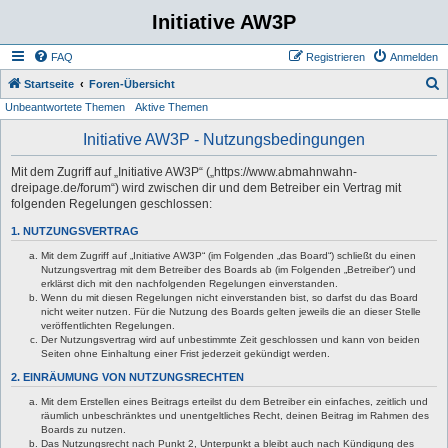
Initiative AW3P
FAQ
Registrieren
Anmelden
S
Startseite
Foren-Übersicht
Unbeantwortete Themen
Aktive Themen
u
c
Initiative AW3P - Nutzungsbedingungen
h
Mit dem Zugriff auf „Initiative AW3P“ („https://www.abmahnwahn-
e
dreipage.de/forum“) wird zwischen dir und dem Betreiber ein Vertrag mit
folgenden Regelungen geschlossen:
1. NUTZUNGSVERTRAG
Mit dem Zugriff auf „Initiative AW3P“ (im Folgenden „das Board“) schließt du einen
Nutzungsvertrag mit dem Betreiber des Boards ab (im Folgenden „Betreiber“) und
erklärst dich mit den nachfolgenden Regelungen einverstanden.
Wenn du mit diesen Regelungen nicht einverstanden bist, so darfst du das Board
nicht weiter nutzen. Für die Nutzung des Boards gelten jeweils die an dieser Stelle
veröffentlichten Regelungen.
Der Nutzungsvertrag wird auf unbestimmte Zeit geschlossen und kann von beiden
Seiten ohne Einhaltung einer Frist jederzeit gekündigt werden.
2. EINRÄUMUNG VON NUTZUNGSRECHTEN
Mit dem Erstellen eines Beitrags erteilst du dem Betreiber ein einfaches, zeitlich und
räumlich unbeschränktes und unentgeltliches Recht, deinen Beitrag im Rahmen des
Boards zu nutzen.
Das Nutzungsrecht nach Punkt 2, Unterpunkt a bleibt auch nach Kündigung des