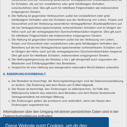
für Schäden, die auf ein vorsätzliches oder grob fahrlässiges Verhalten
zurückzuführen sind. Dies gilt auch für mittelbare Folgeschäden wie insbesondere
entgangenen Gewinn.
Die Haftung ist gegenüber Verbrauchern außer bei vorsätzlichem oder grob
fahrlässigem Verhalten oder bei Schäden aus der Verletzung von Leben, Körper und
Gesundheit und der Verletzung wesentlicher Vertragspflichten (Kardinalpflichten) auf
die bei Vertragsschluss typischerweise vorhersehbaren Schäden und im übrigen der
Höhe nach auf die vertragstypischen Durchschnittsschäden begrenzt. Dies gilt auch
für mittelbare Folgeschäden wie insbesondere entgangenen Gewinn.
Die Haftung ist gegenüber Unternehmern außer bei der Verletzung von Leben,
Körper und Gesundheit oder vorsätzlichem oder grob fahrlässigem Verhalten des
Betreibers auf die bei Vertragsschluss typischerweise vorhersehbaren Schäden und
im Übrigen der Höhe nach auf die vertragstypischen Durchschnittsschäden begrenzt.
Dies gilt auch für mittelbare Schäden, insbesondere entgangenen Gewinn.
Die Haftungsbegrenzung der Absätze a bis c gilt sinngemäß auch zugunsten der
Mitarbeiter und Erfüllungsgehilfen des Betreibers.
Ansprüche für eine Haftung aus zwingendem nationalem Recht bleiben unberührt.
6. ÄNDERUNGSVORBEHALT
Der Betreiber ist berechtigt, die Nutzungsbedingungen und die Datenschutzerklärung
zu ändern. Die Änderung wird dem Nutzer per E-Mail mitgeteilt.
Der Nutzer ist berechtigt, den Änderungen zu widersprechen. Im Falle des
Widerspruchs erlischt das zwischen dem Betreiber und dem Nutzer bestehende
Vertragsverhältnis mit sofortiger Wirkung.
Die Änderungen gelten als anerkannt und verbindlich, wenn der Nutzer den
Änderungen zugestimmt hat.
Informationen über den Umgang mit deinen persönlichen Daten sind in der
Datenschutzerklärung enthalten.
Diese Website nutzt Cookies, um dir den