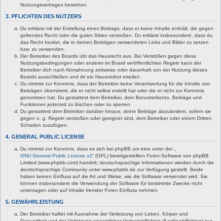
Nutzungsvertrages bestehen.
3. PFLICHTEN DES NUTZERS
Du erklärst mit der Erstellung eines Beitrags, dass er keine Inhalte enthält, die gegen
geltendes Recht oder die guten Sitten verstoßen. Du erklärst insbesondere, dass du
das Recht besitzt, die in deinen Beiträgen verwendeten Links und Bilder zu setzen
bzw. zu verwenden.
Der Betreiber des Boards übt das Hausrecht aus. Bei Verstößen gegen diese
Nutzungsbedingungen oder anderer im Board veröffentlichten Regeln kann der
Betreiber dich nach Abmahnung zeitweise oder dauerhaft von der Nutzung dieses
Boards ausschließen und dir ein Hausverbot erteilen.
Du nimmst zur Kenntnis, dass der Betreiber keine Verantwortung für die Inhalte von
Beiträgen übernimmt, die er nicht selbst erstellt hat oder die er nicht zur Kenntnis
genommen hat. Du gestattest dem Betreiber, dein Benutzerkonto, Beiträge und
Funktionen jederzeit zu löschen oder zu sperren.
Du gestattest dem Betreiber darüber hinaus, deine Beiträge abzuändern, sofern sie
gegen o. g. Regeln verstoßen oder geeignet sind, dem Betreiber oder einem Dritten
Schaden zuzufügen.
4. GENERAL PUBLIC LICENSE
Du nimmst zur Kenntnis, dass es sich bei phpBB um eine unter der „
GNU General Public License v2
“ (GPL) bereitgestellten Foren-Software von phpBB
Limited (www.phpbb.com) handelt; deutschsprachige Informationen werden durch die
deutschsprachige Community unter www.phpbb.de zur Verfügung gestellt. Beide
haben keinen Einfluss auf die Art und Weise, wie die Software verwendet wird. Sie
können insbesondere die Verwendung der Software für bestimmte Zwecke nicht
untersagen oder auf Inhalte fremder Foren Einfluss nehmen.
5. GEWÄHRLEISTUNG
Der Betreiber haftet mit Ausnahme der Verletzung von Leben, Körper und
Gesundheit und der Verletzung wesentlicher Vertragspflichten (Kardinalpflichten) nur