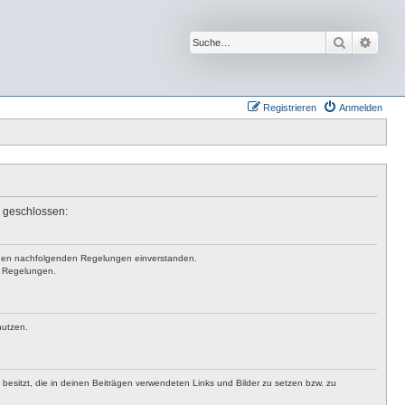
Suche
Erwei
Registrieren
Anmelden
n geschlossen:
mit den nachfolgenden Regelungen einverstanden.
en Regelungen.
nutzen.
t besitzt, die in deinen Beiträgen verwendeten Links und Bilder zu setzen bzw. zu