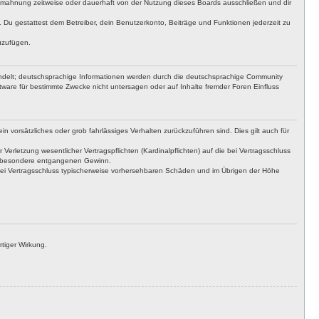
bmahnung zeitweise oder dauerhaft von der Nutzung dieses Boards ausschließen und dir
t. Du gestattest dem Betreiber, dein Benutzerkonto, Beiträge und Funktionen jederzeit zu
uzufügen.
ndelt; deutschsprachige Informationen werden durch die deutschsprachige Community
ware für bestimmte Zwecke nicht untersagen oder auf Inhalte fremder Foren Einfluss
n vorsätzliches oder grob fahrlässiges Verhalten zurückzuführen sind. Dies gilt auch für
letzung wesentlicher Vertragspflichten (Kardinalpflichten) auf die bei Vertragsschluss
insbesondere entgangenen Gewinn.
bei Vertragsschluss typischerweise vorhersehbaren Schäden und im Übrigen der Höhe
tiger Wirkung.