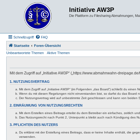
Initiative AW3P
Die Plattform zu Filesharing Abmahnungen, M
Schnellzugriff
FAQ
Startseite
Foren-Übersicht
Unbeantwortete Themen
Aktive Themen
Mit dem Zugriff auf „Initiative AW3P“ („https://www.abmahnwahn-dreipage.de
1. NUTZUNGSVERTRAG
Mit dem Zugriff auf „Initiative AW3P“ (im Folgenden „das Board“) schließt du eine
Wenn du mit diesen Regelungen nicht einverstanden bist, so darfst du das Board nic
Der Nutzungsvertrag wird auf unbestimmte Zeit geschlossen und kann von beiden Se
2. EINRÄUMUNG VON NUTZUNGSRECHTEN
Mit dem Erstellen eines Beitrags erteilst du dem Betreiber ein einfaches, zeitlich
Das Nutzungsrecht nach Punkt 2, Unterpunkt a bleibt auch nach Kündigung des N
3. PFLICHTEN DES NUTZERS
Du erklärst mit der Erstellung eines Beitrags, dass er keine Inhalte enthält, die g
verwenden.