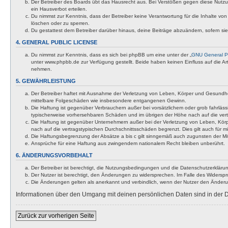
Der Betreiber des Boards übt das Hausrecht aus. Bei Verstößen gegen diese Nutzu
ein Hausverbot erteilen.
Du nimmst zur Kenntnis, dass der Betreiber keine Verantwortung für die Inhalte von 
löschen oder zu sperren.
Du gestattest dem Betreiber darüber hinaus, deine Beiträge abzuändern, sofern si
4. GENERAL PUBLIC LICENSE
Du nimmst zur Kenntnis, dass es sich bei phpBB um eine unter der „
GNU General Pu
unter www.phpbb.de zur Verfügung gestellt. Beide haben keinen Einfluss auf die A
nehmen.
5. GEWÄHRLEISTUNG
Der Betreiber haftet mit Ausnahme der Verletzung von Leben, Körper und Gesundheit u
mittelbare Folgeschäden wie insbesondere entgangenen Gewinn.
Die Haftung ist gegenüber Verbrauchern außer bei vorsätzlichem oder grob fahrläss
typischerweise vorhersehbaren Schäden und im übrigen der Höhe nach auf die vert
Die Haftung ist gegenüber Unternehmern außer bei der Verletzung von Leben, Körp
nach auf die vertragstypischen Durchschnittsschäden begrenzt. Dies gilt auch für
Die Haftungsbegrenzung der Absätze a bis c gilt sinngemäß auch zugunsten der Mita
Ansprüche für eine Haftung aus zwingendem nationalem Recht bleiben unberührt.
6. ÄNDERUNGSVORBEHALT
Der Betreiber ist berechtigt, die Nutzungsbedingungen und die Datenschutzerklärun
Der Nutzer ist berechtigt, den Änderungen zu widersprechen. Im Falle des Widerspr
Die Änderungen gelten als anerkannt und verbindlich, wenn der Nutzer den Änder
Informationen über den Umgang mit deinen persönlichen Daten sind in der D
Zurück zur vorherigen Seite