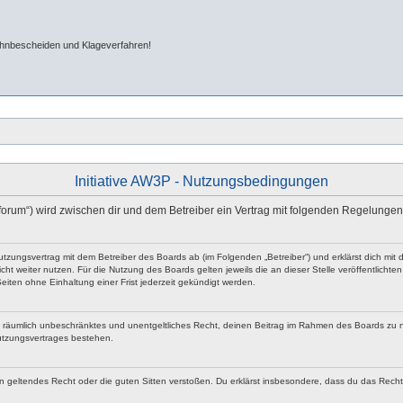
ahnbescheiden und Klageverfahren!
Initiative AW3P - Nutzungsbedingungen
/forum“) wird zwischen dir und dem Betreiber ein Vertrag mit folgenden Regelunge
n Nutzungsvertrag mit dem Betreiber des Boards ab (im Folgenden „Betreiber“) und erklärst dich 
ht weiter nutzen. Für die Nutzung des Boards gelten jeweils die an dieser Stelle veröffentlicht
iten ohne Einhaltung einer Frist jederzeit gekündigt werden.
 und räumlich unbeschränktes und unentgeltliches Recht, deinen Beitrag im Rahmen des Boards zu 
utzungsvertrages bestehen.
egen geltendes Recht oder die guten Sitten verstoßen. Du erklärst insbesondere, dass du das Rech