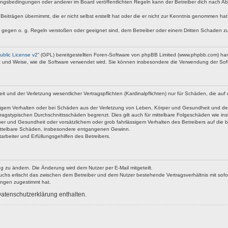
ngsbedingungen oder anderer im Board veröffentlichten Regeln kann der Betreiber dich nach A
Beiträgen übernimmt, die er nicht selbst erstellt hat oder die er nicht zur Kenntnis genommen ha
e gegen o. g. Regeln verstoßen oder geeignet sind, dem Betreiber oder einem Dritten Schaden z
blic License v2
“ (GPL) bereitgestellten Foren-Software von phpBB Limited (www.phpbb.com) ha
rt und Weise, wie die Software verwendet wird. Sie können insbesondere die Verwendung der Soft
nd der Verletzung wesentlicher Vertragspflichten (Kardinalpflichten) nur für Schäden, die auf ei
igem Verhalten oder bei Schäden aus der Verletzung von Leben, Körper und Gesundheit und der Ver
ragstypischen Durchschnittsschäden begrenzt. Dies gilt auch für mittelbare Folgeschäden wie 
er und Gesundheit oder vorsätzlichem oder grob fahrlässigem Verhalten des Betreibers auf die 
 mittelbare Schäden, insbesondere entgangenen Gewinn.
rbeiter und Erfüllungsgehilfen des Betreibers.
g zu ändern. Die Änderung wird dem Nutzer per E-Mail mitgeteilt.
uchs erlischt das zwischen dem Betreiber und dem Nutzer bestehende Vertragsverhältnis mit sofor
ungen zugestimmt hat.
atenschutzerklärung enthalten.