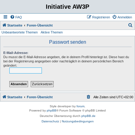
Initiative AW3P
FAQ
Registrieren
Anmelden
S
Startseite
Foren-Übersicht
Unbeantwortete Themen
Aktive Themen
u
c
Passwort senden
h
E-Mail-Adresse:
e
Du musst die E-Mail-Adresse angeben, die in deinem Profil hinterlegt ist. Diese hast du
bei der Registrierung angegeben oder nachträglich in deinem persönlichen Bereich
geändert.
Startseite
Foren-Übersicht
Alle Zeiten sind
UTC+02:00
Style developer by
forum
,
Powered by
phpBB
® Forum Software © phpBB Limited
Deutsche Übersetzung durch
phpBB.de
Datenschutz
|
Nutzungsbedingungen