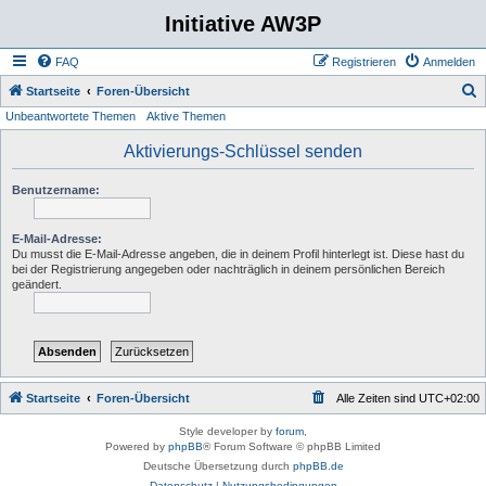
Initiative AW3P
FAQ
Registrieren
Anmelden
S
Startseite
Foren-Übersicht
Unbeantwortete Themen
Aktive Themen
u
c
Aktivierungs-Schlüssel senden
h
Benutzername:
e
E-Mail-Adresse:
Du musst die E-Mail-Adresse angeben, die in deinem Profil hinterlegt ist. Diese hast du
bei der Registrierung angegeben oder nachträglich in deinem persönlichen Bereich
geändert.
Startseite
Foren-Übersicht
Alle Zeiten sind
UTC+02:00
Style developer by
forum
,
Powered by
phpBB
® Forum Software © phpBB Limited
Deutsche Übersetzung durch
phpBB.de
Datenschutz
|
Nutzungsbedingungen