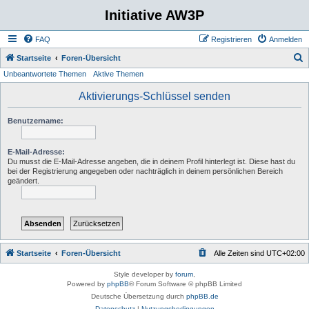
Initiative AW3P
FAQ
Registrieren
Anmelden
S
Startseite
Foren-Übersicht
Unbeantwortete Themen
Aktive Themen
u
c
Aktivierungs-Schlüssel senden
h
Benutzername:
e
E-Mail-Adresse:
Du musst die E-Mail-Adresse angeben, die in deinem Profil hinterlegt ist. Diese hast du
bei der Registrierung angegeben oder nachträglich in deinem persönlichen Bereich
geändert.
Startseite
Foren-Übersicht
Alle Zeiten sind
UTC+02:00
Style developer by
forum
,
Powered by
phpBB
® Forum Software © phpBB Limited
Deutsche Übersetzung durch
phpBB.de
Datenschutz
|
Nutzungsbedingungen