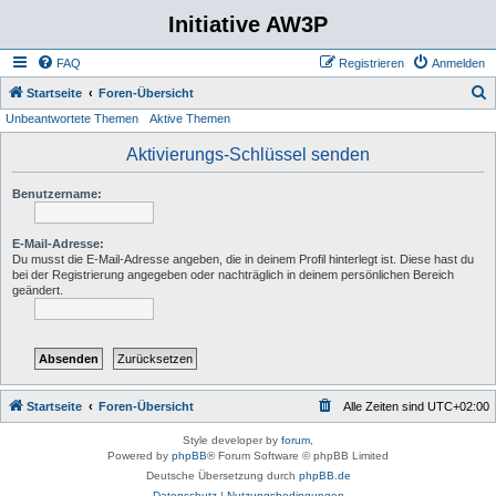
Initiative AW3P
FAQ
Registrieren
Anmelden
S
Startseite
Foren-Übersicht
Unbeantwortete Themen
Aktive Themen
u
c
Aktivierungs-Schlüssel senden
h
Benutzername:
e
E-Mail-Adresse:
Du musst die E-Mail-Adresse angeben, die in deinem Profil hinterlegt ist. Diese hast du
bei der Registrierung angegeben oder nachträglich in deinem persönlichen Bereich
geändert.
Startseite
Foren-Übersicht
Alle Zeiten sind
UTC+02:00
Style developer by
forum
,
Powered by
phpBB
® Forum Software © phpBB Limited
Deutsche Übersetzung durch
phpBB.de
Datenschutz
|
Nutzungsbedingungen