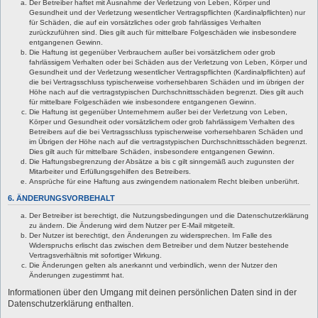
Der Betreiber haftet mit Ausnahme der Verletzung von Leben, Körper und
Gesundheit und der Verletzung wesentlicher Vertragspflichten (Kardinalpflichten) nur
für Schäden, die auf ein vorsätzliches oder grob fahrlässiges Verhalten
zurückzuführen sind. Dies gilt auch für mittelbare Folgeschäden wie insbesondere
entgangenen Gewinn.
Die Haftung ist gegenüber Verbrauchern außer bei vorsätzlichem oder grob
fahrlässigem Verhalten oder bei Schäden aus der Verletzung von Leben, Körper und
Gesundheit und der Verletzung wesentlicher Vertragspflichten (Kardinalpflichten) auf
die bei Vertragsschluss typischerweise vorhersehbaren Schäden und im übrigen der
Höhe nach auf die vertragstypischen Durchschnittsschäden begrenzt. Dies gilt auch
für mittelbare Folgeschäden wie insbesondere entgangenen Gewinn.
Die Haftung ist gegenüber Unternehmern außer bei der Verletzung von Leben,
Körper und Gesundheit oder vorsätzlichem oder grob fahrlässigem Verhalten des
Betreibers auf die bei Vertragsschluss typischerweise vorhersehbaren Schäden und
im Übrigen der Höhe nach auf die vertragstypischen Durchschnittsschäden begrenzt.
Dies gilt auch für mittelbare Schäden, insbesondere entgangenen Gewinn.
Die Haftungsbegrenzung der Absätze a bis c gilt sinngemäß auch zugunsten der
Mitarbeiter und Erfüllungsgehilfen des Betreibers.
Ansprüche für eine Haftung aus zwingendem nationalem Recht bleiben unberührt.
6. ÄNDERUNGSVORBEHALT
Der Betreiber ist berechtigt, die Nutzungsbedingungen und die Datenschutzerklärung
zu ändern. Die Änderung wird dem Nutzer per E-Mail mitgeteilt.
Der Nutzer ist berechtigt, den Änderungen zu widersprechen. Im Falle des
Widerspruchs erlischt das zwischen dem Betreiber und dem Nutzer bestehende
Vertragsverhältnis mit sofortiger Wirkung.
Die Änderungen gelten als anerkannt und verbindlich, wenn der Nutzer den
Änderungen zugestimmt hat.
Informationen über den Umgang mit deinen persönlichen Daten sind in der
Datenschutzerklärung enthalten.