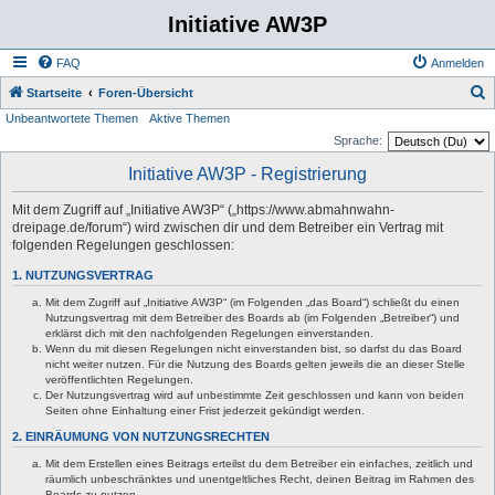
Initiative AW3P
FAQ
Anmelden
S
Startseite
Foren-Übersicht
Unbeantwortete Themen
Aktive Themen
u
Sprache:
c
Initiative AW3P - Registrierung
h
e
Mit dem Zugriff auf „Initiative AW3P“ („https://www.abmahnwahn-
dreipage.de/forum“) wird zwischen dir und dem Betreiber ein Vertrag mit
folgenden Regelungen geschlossen:
1. NUTZUNGSVERTRAG
Mit dem Zugriff auf „Initiative AW3P“ (im Folgenden „das Board“) schließt du einen
Nutzungsvertrag mit dem Betreiber des Boards ab (im Folgenden „Betreiber“) und
erklärst dich mit den nachfolgenden Regelungen einverstanden.
Wenn du mit diesen Regelungen nicht einverstanden bist, so darfst du das Board
nicht weiter nutzen. Für die Nutzung des Boards gelten jeweils die an dieser Stelle
veröffentlichten Regelungen.
Der Nutzungsvertrag wird auf unbestimmte Zeit geschlossen und kann von beiden
Seiten ohne Einhaltung einer Frist jederzeit gekündigt werden.
2. EINRÄUMUNG VON NUTZUNGSRECHTEN
Mit dem Erstellen eines Beitrags erteilst du dem Betreiber ein einfaches, zeitlich und
räumlich unbeschränktes und unentgeltliches Recht, deinen Beitrag im Rahmen des
Boards zu nutzen.