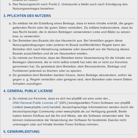
Das Nutzungsrecht nach Punkt 2, Unterpunkt a bleibt auch nach Kündigung des
Nutzungsvertrages bestehen.
3. PFLICHTEN DES NUTZERS
Du erklärst mit der Erstellung eines Beitrags, dass er keine Inhalte enthält, die gegen
geltendes Recht oder die guten Sitten verstoßen. Du erklärst insbesondere, dass du
das Recht besitzt, die in deinen Beiträgen verwendeten Links und Bilder zu setzen
bzw. zu verwenden.
Der Betreiber des Boards übt das Hausrecht aus. Bei Verstößen gegen diese
Nutzungsbedingungen oder anderer im Board veröffentlichten Regeln kann der
Betreiber dich nach Abmahnung zeitweise oder dauerhaft von der Nutzung dieses
Boards ausschließen und dir ein Hausverbot erteilen.
Du nimmst zur Kenntnis, dass der Betreiber keine Verantwortung für die Inhalte von
Beiträgen übernimmt, die er nicht selbst erstellt hat oder die er nicht zur Kenntnis
genommen hat. Du gestattest dem Betreiber, dein Benutzerkonto, Beiträge und
Funktionen jederzeit zu löschen oder zu sperren.
Du gestattest dem Betreiber darüber hinaus, deine Beiträge abzuändern, sofern sie
gegen o. g. Regeln verstoßen oder geeignet sind, dem Betreiber oder einem Dritten
Schaden zuzufügen.
4. GENERAL PUBLIC LICENSE
Du nimmst zur Kenntnis, dass es sich bei phpBB um eine unter der „
GNU General Public License v2
“ (GPL) bereitgestellten Foren-Software von phpBB
Limited (www.phpbb.com) handelt; deutschsprachige Informationen werden durch die
deutschsprachige Community unter www.phpbb.de zur Verfügung gestellt. Beide
haben keinen Einfluss auf die Art und Weise, wie die Software verwendet wird. Sie
können insbesondere die Verwendung der Software für bestimmte Zwecke nicht
untersagen oder auf Inhalte fremder Foren Einfluss nehmen.
5. GEWÄHRLEISTUNG