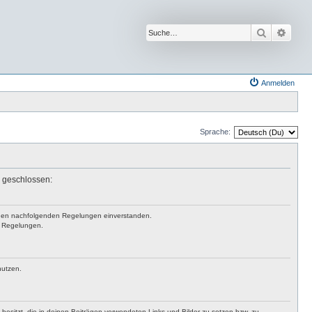
Suche
Erwei
Anmelden
Sprache:
n geschlossen:
mit den nachfolgenden Regelungen einverstanden.
en Regelungen.
nutzen.
t besitzt, die in deinen Beiträgen verwendeten Links und Bilder zu setzen bzw. zu