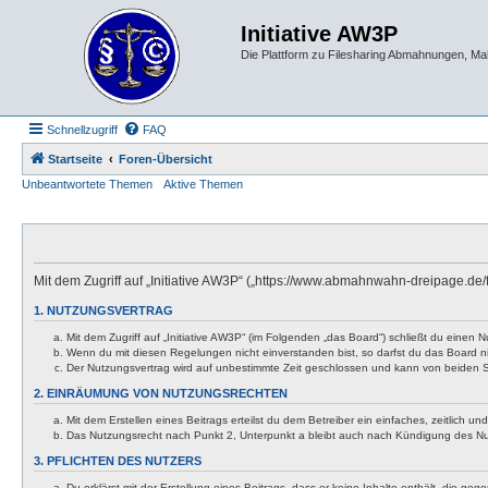
Initiative AW3P
Die Plattform zu Filesharing Abmahnungen, M
Schnellzugriff
FAQ
Startseite
Foren-Übersicht
Unbeantwortete Themen
Aktive Themen
Mit dem Zugriff auf „Initiative AW3P“ („https://www.abmahnwahn-dreipage.de
1. NUTZUNGSVERTRAG
Mit dem Zugriff auf „Initiative AW3P“ (im Folgenden „das Board“) schließt du eine
Wenn du mit diesen Regelungen nicht einverstanden bist, so darfst du das Board nic
Der Nutzungsvertrag wird auf unbestimmte Zeit geschlossen und kann von beiden Se
2. EINRÄUMUNG VON NUTZUNGSRECHTEN
Mit dem Erstellen eines Beitrags erteilst du dem Betreiber ein einfaches, zeitlich
Das Nutzungsrecht nach Punkt 2, Unterpunkt a bleibt auch nach Kündigung des N
3. PFLICHTEN DES NUTZERS
Du erklärst mit der Erstellung eines Beitrags, dass er keine Inhalte enthält, die g