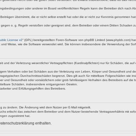
ngsbedingungen oder anderer im Board veröffentlichten Regeln kann der Betreiber dich nach A
Beiträgen übernimmt, die er nicht selbst erstellt hat oder die er nicht zur Kenntnis genommen ha
e gegen o. g. Regeln verstoßen oder geeignet sind, dem Betreiber oder einem Dritten Schaden z
blic License v2
“ (GPL) bereitgestellten Foren-Software von phpBB Limited (www.phpbb.com) ha
rt und Weise, wie die Software verwendet wird. Sie können insbesondere die Verwendung der Soft
nd der Verletzung wesentlicher Vertragspflichten (Kardinalpflichten) nur für Schäden, die auf ei
igem Verhalten oder bei Schäden aus der Verletzung von Leben, Körper und Gesundheit und der Ver
ragstypischen Durchschnittsschäden begrenzt. Dies gilt auch für mittelbare Folgeschäden wie 
er und Gesundheit oder vorsätzlichem oder grob fahrlässigem Verhalten des Betreibers auf die 
 mittelbare Schäden, insbesondere entgangenen Gewinn.
rbeiter und Erfüllungsgehilfen des Betreibers.
g zu ändern. Die Änderung wird dem Nutzer per E-Mail mitgeteilt.
uchs erlischt das zwischen dem Betreiber und dem Nutzer bestehende Vertragsverhältnis mit sofor
ungen zugestimmt hat.
atenschutzerklärung enthalten.