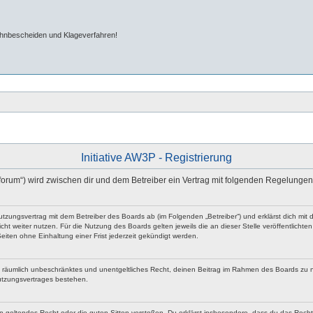
ahnbescheiden und Klageverfahren!
Initiative AW3P - Registrierung
/forum“) wird zwischen dir und dem Betreiber ein Vertrag mit folgenden Regelunge
n Nutzungsvertrag mit dem Betreiber des Boards ab (im Folgenden „Betreiber“) und erklärst dich 
ht weiter nutzen. Für die Nutzung des Boards gelten jeweils die an dieser Stelle veröffentlicht
iten ohne Einhaltung einer Frist jederzeit gekündigt werden.
 und räumlich unbeschränktes und unentgeltliches Recht, deinen Beitrag im Rahmen des Boards zu 
utzungsvertrages bestehen.
egen geltendes Recht oder die guten Sitten verstoßen. Du erklärst insbesondere, dass du das Rech