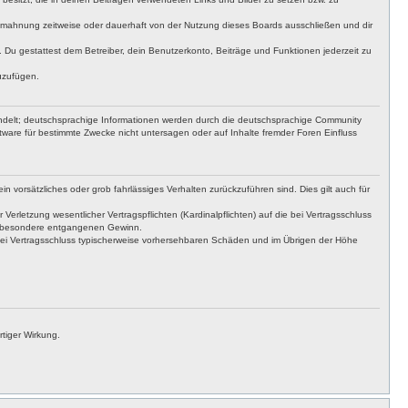
bmahnung zeitweise oder dauerhaft von der Nutzung dieses Boards ausschließen und dir
t. Du gestattest dem Betreiber, dein Benutzerkonto, Beiträge und Funktionen jederzeit zu
uzufügen.
ndelt; deutschsprachige Informationen werden durch die deutschsprachige Community
ware für bestimmte Zwecke nicht untersagen oder auf Inhalte fremder Foren Einfluss
n vorsätzliches oder grob fahrlässiges Verhalten zurückzuführen sind. Dies gilt auch für
letzung wesentlicher Vertragspflichten (Kardinalpflichten) auf die bei Vertragsschluss
insbesondere entgangenen Gewinn.
bei Vertragsschluss typischerweise vorhersehbaren Schäden und im Übrigen der Höhe
tiger Wirkung.