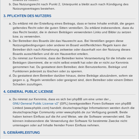
Das Nutzungsrecht nach Punkt 2, Unterpunkt a bleibt auch nach Kündigung des
Nutzungsvertrages bestehen.
3. PFLICHTEN DES NUTZERS
Du erklärst mit der Erstellung eines Beitrags, dass er keine Inhalte enthält, die gegen
geltendes Recht oder die guten Sitten verstoßen. Du erklärst insbesondere, dass du
das Recht besitzt, die in deinen Beiträgen verwendeten Links und Bilder zu setzen
bzw. zu verwenden.
Der Betreiber des Boards übt das Hausrecht aus. Bei Verstößen gegen diese
Nutzungsbedingungen oder anderer im Board veröffentlichten Regeln kann der
Betreiber dich nach Abmahnung zeitweise oder dauerhaft von der Nutzung dieses
Boards ausschließen und dir ein Hausverbot erteilen.
Du nimmst zur Kenntnis, dass der Betreiber keine Verantwortung für die Inhalte von
Beiträgen übernimmt, die er nicht selbst erstellt hat oder die er nicht zur Kenntnis
genommen hat. Du gestattest dem Betreiber, dein Benutzerkonto, Beiträge und
Funktionen jederzeit zu löschen oder zu sperren.
Du gestattest dem Betreiber darüber hinaus, deine Beiträge abzuändern, sofern sie
gegen o. g. Regeln verstoßen oder geeignet sind, dem Betreiber oder einem Dritten
Schaden zuzufügen.
4. GENERAL PUBLIC LICENSE
Du nimmst zur Kenntnis, dass es sich bei phpBB um eine unter der „
GNU General Public License v2
“ (GPL) bereitgestellten Foren-Software von phpBB
Limited (www.phpbb.com) handelt; deutschsprachige Informationen werden durch die
deutschsprachige Community unter www.phpbb.de zur Verfügung gestellt. Beide
haben keinen Einfluss auf die Art und Weise, wie die Software verwendet wird. Sie
können insbesondere die Verwendung der Software für bestimmte Zwecke nicht
untersagen oder auf Inhalte fremder Foren Einfluss nehmen.
5. GEWÄHRLEISTUNG