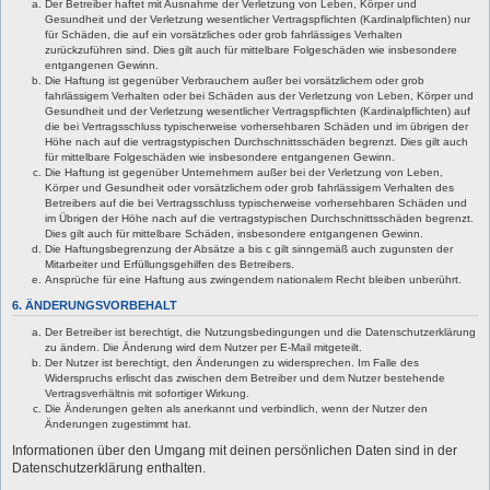
Der Betreiber haftet mit Ausnahme der Verletzung von Leben, Körper und
Gesundheit und der Verletzung wesentlicher Vertragspflichten (Kardinalpflichten) nur
für Schäden, die auf ein vorsätzliches oder grob fahrlässiges Verhalten
zurückzuführen sind. Dies gilt auch für mittelbare Folgeschäden wie insbesondere
entgangenen Gewinn.
Die Haftung ist gegenüber Verbrauchern außer bei vorsätzlichem oder grob
fahrlässigem Verhalten oder bei Schäden aus der Verletzung von Leben, Körper und
Gesundheit und der Verletzung wesentlicher Vertragspflichten (Kardinalpflichten) auf
die bei Vertragsschluss typischerweise vorhersehbaren Schäden und im übrigen der
Höhe nach auf die vertragstypischen Durchschnittsschäden begrenzt. Dies gilt auch
für mittelbare Folgeschäden wie insbesondere entgangenen Gewinn.
Die Haftung ist gegenüber Unternehmern außer bei der Verletzung von Leben,
Körper und Gesundheit oder vorsätzlichem oder grob fahrlässigem Verhalten des
Betreibers auf die bei Vertragsschluss typischerweise vorhersehbaren Schäden und
im Übrigen der Höhe nach auf die vertragstypischen Durchschnittsschäden begrenzt.
Dies gilt auch für mittelbare Schäden, insbesondere entgangenen Gewinn.
Die Haftungsbegrenzung der Absätze a bis c gilt sinngemäß auch zugunsten der
Mitarbeiter und Erfüllungsgehilfen des Betreibers.
Ansprüche für eine Haftung aus zwingendem nationalem Recht bleiben unberührt.
6. ÄNDERUNGSVORBEHALT
Der Betreiber ist berechtigt, die Nutzungsbedingungen und die Datenschutzerklärung
zu ändern. Die Änderung wird dem Nutzer per E-Mail mitgeteilt.
Der Nutzer ist berechtigt, den Änderungen zu widersprechen. Im Falle des
Widerspruchs erlischt das zwischen dem Betreiber und dem Nutzer bestehende
Vertragsverhältnis mit sofortiger Wirkung.
Die Änderungen gelten als anerkannt und verbindlich, wenn der Nutzer den
Änderungen zugestimmt hat.
Informationen über den Umgang mit deinen persönlichen Daten sind in der
Datenschutzerklärung enthalten.