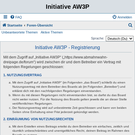
Initiative AW3P
FAQ
Anmelden
S
Startseite
Foren-Übersicht
Unbeantwortete Themen
Aktive Themen
u
Sprache:
c
Initiative AW3P - Registrierung
h
e
Mit dem Zugriff auf „Initiative AW3P“ („https://www.abmahnwahn-
dreipage.de/forum“) wird zwischen dir und dem Betreiber ein Vertrag mit
folgenden Regelungen geschlossen:
1. NUTZUNGSVERTRAG
Mit dem Zugriff auf „Initiative AW3P“ (im Folgenden „das Board“) schließt du einen
Nutzungsvertrag mit dem Betreiber des Boards ab (im Folgenden „Betreiber“) und
erklärst dich mit den nachfolgenden Regelungen einverstanden.
Wenn du mit diesen Regelungen nicht einverstanden bist, so darfst du das Board
nicht weiter nutzen. Für die Nutzung des Boards gelten jeweils die an dieser Stelle
veröffentlichten Regelungen.
Der Nutzungsvertrag wird auf unbestimmte Zeit geschlossen und kann von beiden
Seiten ohne Einhaltung einer Frist jederzeit gekündigt werden.
2. EINRÄUMUNG VON NUTZUNGSRECHTEN
Mit dem Erstellen eines Beitrags erteilst du dem Betreiber ein einfaches, zeitlich und
räumlich unbeschränktes und unentgeltliches Recht, deinen Beitrag im Rahmen des
Boards zu nutzen.