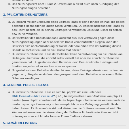
Das Nutzungsrecht nach Punkt 2, Unterpunkt a bleibt auch nach Kündigung des
Nutzungsvertrages bestehen.
3. PFLICHTEN DES NUTZERS
Du erklärst mit der Erstellung eines Beitrags, dass er keine Inhalte enthält, die gegen
geltendes Recht oder die guten Sitten verstoßen. Du erklärst insbesondere, dass du
das Recht besitzt, die in deinen Beiträgen verwendeten Links und Bilder zu setzen
bzw. zu verwenden.
Der Betreiber des Boards übt das Hausrecht aus. Bei Verstößen gegen diese
Nutzungsbedingungen oder anderer im Board veröffentlichten Regeln kann der
Betreiber dich nach Abmahnung zeitweise oder dauerhaft von der Nutzung dieses
Boards ausschließen und dir ein Hausverbot erteilen.
Du nimmst zur Kenntnis, dass der Betreiber keine Verantwortung für die Inhalte von
Beiträgen übernimmt, die er nicht selbst erstellt hat oder die er nicht zur Kenntnis
genommen hat. Du gestattest dem Betreiber, dein Benutzerkonto, Beiträge und
Funktionen jederzeit zu löschen oder zu sperren.
Du gestattest dem Betreiber darüber hinaus, deine Beiträge abzuändern, sofern sie
gegen o. g. Regeln verstoßen oder geeignet sind, dem Betreiber oder einem Dritten
Schaden zuzufügen.
4. GENERAL PUBLIC LICENSE
Du nimmst zur Kenntnis, dass es sich bei phpBB um eine unter der „
GNU General Public License v2
“ (GPL) bereitgestellten Foren-Software von phpBB
Limited (www.phpbb.com) handelt; deutschsprachige Informationen werden durch die
deutschsprachige Community unter www.phpbb.de zur Verfügung gestellt. Beide
haben keinen Einfluss auf die Art und Weise, wie die Software verwendet wird. Sie
können insbesondere die Verwendung der Software für bestimmte Zwecke nicht
untersagen oder auf Inhalte fremder Foren Einfluss nehmen.
5. GEWÄHRLEISTUNG