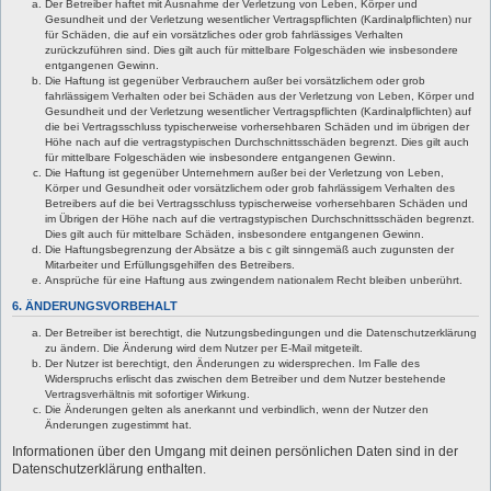
Der Betreiber haftet mit Ausnahme der Verletzung von Leben, Körper und
Gesundheit und der Verletzung wesentlicher Vertragspflichten (Kardinalpflichten) nur
für Schäden, die auf ein vorsätzliches oder grob fahrlässiges Verhalten
zurückzuführen sind. Dies gilt auch für mittelbare Folgeschäden wie insbesondere
entgangenen Gewinn.
Die Haftung ist gegenüber Verbrauchern außer bei vorsätzlichem oder grob
fahrlässigem Verhalten oder bei Schäden aus der Verletzung von Leben, Körper und
Gesundheit und der Verletzung wesentlicher Vertragspflichten (Kardinalpflichten) auf
die bei Vertragsschluss typischerweise vorhersehbaren Schäden und im übrigen der
Höhe nach auf die vertragstypischen Durchschnittsschäden begrenzt. Dies gilt auch
für mittelbare Folgeschäden wie insbesondere entgangenen Gewinn.
Die Haftung ist gegenüber Unternehmern außer bei der Verletzung von Leben,
Körper und Gesundheit oder vorsätzlichem oder grob fahrlässigem Verhalten des
Betreibers auf die bei Vertragsschluss typischerweise vorhersehbaren Schäden und
im Übrigen der Höhe nach auf die vertragstypischen Durchschnittsschäden begrenzt.
Dies gilt auch für mittelbare Schäden, insbesondere entgangenen Gewinn.
Die Haftungsbegrenzung der Absätze a bis c gilt sinngemäß auch zugunsten der
Mitarbeiter und Erfüllungsgehilfen des Betreibers.
Ansprüche für eine Haftung aus zwingendem nationalem Recht bleiben unberührt.
6. ÄNDERUNGSVORBEHALT
Der Betreiber ist berechtigt, die Nutzungsbedingungen und die Datenschutzerklärung
zu ändern. Die Änderung wird dem Nutzer per E-Mail mitgeteilt.
Der Nutzer ist berechtigt, den Änderungen zu widersprechen. Im Falle des
Widerspruchs erlischt das zwischen dem Betreiber und dem Nutzer bestehende
Vertragsverhältnis mit sofortiger Wirkung.
Die Änderungen gelten als anerkannt und verbindlich, wenn der Nutzer den
Änderungen zugestimmt hat.
Informationen über den Umgang mit deinen persönlichen Daten sind in der
Datenschutzerklärung enthalten.