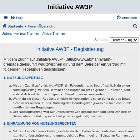
Initiative AW3P
FAQ
Anmelden
S
Startseite
Foren-Übersicht
Unbeantwortete Themen
Aktive Themen
u
Sprache:
c
Initiative AW3P - Registrierung
h
e
Mit dem Zugriff auf „Initiative AW3P“ („https://www.abmahnwahn-
dreipage.de/forum“) wird zwischen dir und dem Betreiber ein Vertrag mit
folgenden Regelungen geschlossen:
1. NUTZUNGSVERTRAG
Mit dem Zugriff auf „Initiative AW3P“ (im Folgenden „das Board“) schließt du einen
Nutzungsvertrag mit dem Betreiber des Boards ab (im Folgenden „Betreiber“) und
erklärst dich mit den nachfolgenden Regelungen einverstanden.
Wenn du mit diesen Regelungen nicht einverstanden bist, so darfst du das Board
nicht weiter nutzen. Für die Nutzung des Boards gelten jeweils die an dieser Stelle
veröffentlichten Regelungen.
Der Nutzungsvertrag wird auf unbestimmte Zeit geschlossen und kann von beiden
Seiten ohne Einhaltung einer Frist jederzeit gekündigt werden.
2. EINRÄUMUNG VON NUTZUNGSRECHTEN
Mit dem Erstellen eines Beitrags erteilst du dem Betreiber ein einfaches, zeitlich und
räumlich unbeschränktes und unentgeltliches Recht, deinen Beitrag im Rahmen des
Boards zu nutzen.