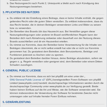
Das Nutzungsrecht nach Punkt 2, Unterpunkt a bleibt auch nach Kündigung des
Nutzungsvertrages bestehen.
3. PFLICHTEN DES NUTZERS
Du erklärst mit der Erstellung eines Beitrags, dass er keine Inhalte enthält, die gegen
geltendes Recht oder die guten Sitten verstoßen. Du erklärst insbesondere, dass du
das Recht besitzt, die in deinen Beiträgen verwendeten Links und Bilder zu setzen
bzw. zu verwenden.
Der Betreiber des Boards übt das Hausrecht aus. Bei Verstößen gegen diese
Nutzungsbedingungen oder anderer im Board veröffentlichten Regeln kann der
Betreiber dich nach Abmahnung zeitweise oder dauerhaft von der Nutzung dieses
Boards ausschließen und dir ein Hausverbot erteilen.
Du nimmst zur Kenntnis, dass der Betreiber keine Verantwortung für die Inhalte von
Beiträgen übernimmt, die er nicht selbst erstellt hat oder die er nicht zur Kenntnis
genommen hat. Du gestattest dem Betreiber, dein Benutzerkonto, Beiträge und
Funktionen jederzeit zu löschen oder zu sperren.
Du gestattest dem Betreiber darüber hinaus, deine Beiträge abzuändern, sofern sie
gegen o. g. Regeln verstoßen oder geeignet sind, dem Betreiber oder einem Dritten
Schaden zuzufügen.
4. GENERAL PUBLIC LICENSE
Du nimmst zur Kenntnis, dass es sich bei phpBB um eine unter der „
GNU General Public License v2
“ (GPL) bereitgestellten Foren-Software von phpBB
Limited (www.phpbb.com) handelt; deutschsprachige Informationen werden durch die
deutschsprachige Community unter www.phpbb.de zur Verfügung gestellt. Beide
haben keinen Einfluss auf die Art und Weise, wie die Software verwendet wird. Sie
können insbesondere die Verwendung der Software für bestimmte Zwecke nicht
untersagen oder auf Inhalte fremder Foren Einfluss nehmen.
5. GEWÄHRLEISTUNG