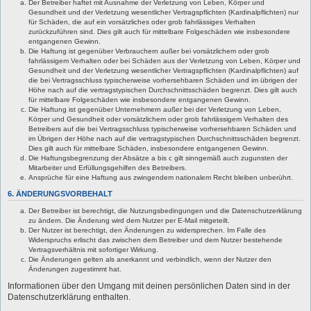
Der Betreiber haftet mit Ausnahme der Verletzung von Leben, Körper und
Gesundheit und der Verletzung wesentlicher Vertragspflichten (Kardinalpflichten) nur
für Schäden, die auf ein vorsätzliches oder grob fahrlässiges Verhalten
zurückzuführen sind. Dies gilt auch für mittelbare Folgeschäden wie insbesondere
entgangenen Gewinn.
Die Haftung ist gegenüber Verbrauchern außer bei vorsätzlichem oder grob
fahrlässigem Verhalten oder bei Schäden aus der Verletzung von Leben, Körper und
Gesundheit und der Verletzung wesentlicher Vertragspflichten (Kardinalpflichten) auf
die bei Vertragsschluss typischerweise vorhersehbaren Schäden und im übrigen der
Höhe nach auf die vertragstypischen Durchschnittsschäden begrenzt. Dies gilt auch
für mittelbare Folgeschäden wie insbesondere entgangenen Gewinn.
Die Haftung ist gegenüber Unternehmern außer bei der Verletzung von Leben,
Körper und Gesundheit oder vorsätzlichem oder grob fahrlässigem Verhalten des
Betreibers auf die bei Vertragsschluss typischerweise vorhersehbaren Schäden und
im Übrigen der Höhe nach auf die vertragstypischen Durchschnittsschäden begrenzt.
Dies gilt auch für mittelbare Schäden, insbesondere entgangenen Gewinn.
Die Haftungsbegrenzung der Absätze a bis c gilt sinngemäß auch zugunsten der
Mitarbeiter und Erfüllungsgehilfen des Betreibers.
Ansprüche für eine Haftung aus zwingendem nationalem Recht bleiben unberührt.
6. ÄNDERUNGSVORBEHALT
Der Betreiber ist berechtigt, die Nutzungsbedingungen und die Datenschutzerklärung
zu ändern. Die Änderung wird dem Nutzer per E-Mail mitgeteilt.
Der Nutzer ist berechtigt, den Änderungen zu widersprechen. Im Falle des
Widerspruchs erlischt das zwischen dem Betreiber und dem Nutzer bestehende
Vertragsverhältnis mit sofortiger Wirkung.
Die Änderungen gelten als anerkannt und verbindlich, wenn der Nutzer den
Änderungen zugestimmt hat.
Informationen über den Umgang mit deinen persönlichen Daten sind in der
Datenschutzerklärung enthalten.