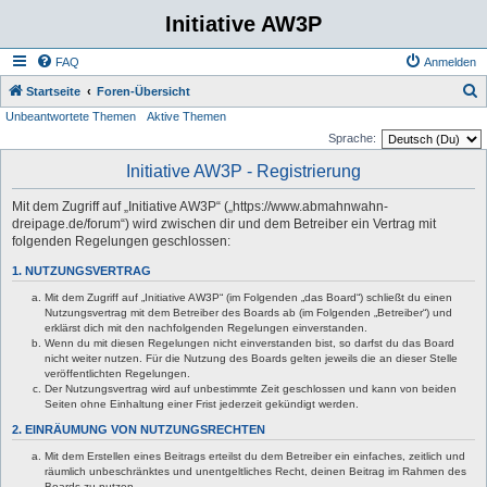
Initiative AW3P
FAQ
Anmelden
S
Startseite
Foren-Übersicht
Unbeantwortete Themen
Aktive Themen
u
Sprache:
c
Initiative AW3P - Registrierung
h
e
Mit dem Zugriff auf „Initiative AW3P“ („https://www.abmahnwahn-
dreipage.de/forum“) wird zwischen dir und dem Betreiber ein Vertrag mit
folgenden Regelungen geschlossen:
1. NUTZUNGSVERTRAG
Mit dem Zugriff auf „Initiative AW3P“ (im Folgenden „das Board“) schließt du einen
Nutzungsvertrag mit dem Betreiber des Boards ab (im Folgenden „Betreiber“) und
erklärst dich mit den nachfolgenden Regelungen einverstanden.
Wenn du mit diesen Regelungen nicht einverstanden bist, so darfst du das Board
nicht weiter nutzen. Für die Nutzung des Boards gelten jeweils die an dieser Stelle
veröffentlichten Regelungen.
Der Nutzungsvertrag wird auf unbestimmte Zeit geschlossen und kann von beiden
Seiten ohne Einhaltung einer Frist jederzeit gekündigt werden.
2. EINRÄUMUNG VON NUTZUNGSRECHTEN
Mit dem Erstellen eines Beitrags erteilst du dem Betreiber ein einfaches, zeitlich und
räumlich unbeschränktes und unentgeltliches Recht, deinen Beitrag im Rahmen des
Boards zu nutzen.