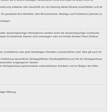
bmahnung zeitweise oder dauerhaft von der Nutzung dieses Boards ausschließen und dir
t. Du gestattest dem Betreiber, dein Benutzerkonto, Beiträge und Funktionen jederzeit zu
uzufügen.
ndelt; deutschsprachige Informationen werden durch die deutschsprachige Community
ware für bestimmte Zwecke nicht untersagen oder auf Inhalte fremder Foren Einfluss
n vorsätzliches oder grob fahrlässiges Verhalten zurückzuführen sind. Dies gilt auch für
letzung wesentlicher Vertragspflichten (Kardinalpflichten) auf die bei Vertragsschluss
insbesondere entgangenen Gewinn.
bei Vertragsschluss typischerweise vorhersehbaren Schäden und im Übrigen der Höhe
tiger Wirkung.