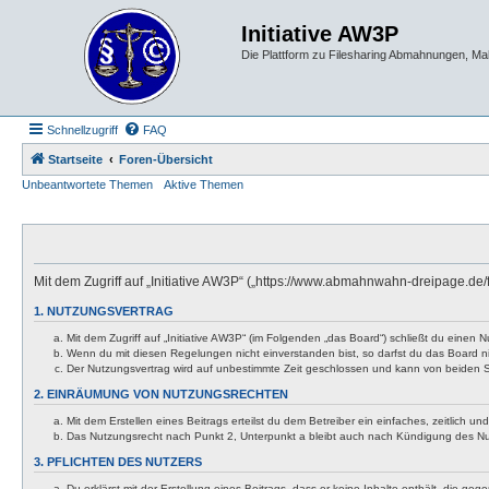
Initiative AW3P
Die Plattform zu Filesharing Abmahnungen, M
Schnellzugriff
FAQ
Startseite
Foren-Übersicht
Unbeantwortete Themen
Aktive Themen
Mit dem Zugriff auf „Initiative AW3P“ („https://www.abmahnwahn-dreipage.de
1. NUTZUNGSVERTRAG
Mit dem Zugriff auf „Initiative AW3P“ (im Folgenden „das Board“) schließt du eine
Wenn du mit diesen Regelungen nicht einverstanden bist, so darfst du das Board nic
Der Nutzungsvertrag wird auf unbestimmte Zeit geschlossen und kann von beiden Se
2. EINRÄUMUNG VON NUTZUNGSRECHTEN
Mit dem Erstellen eines Beitrags erteilst du dem Betreiber ein einfaches, zeitlich
Das Nutzungsrecht nach Punkt 2, Unterpunkt a bleibt auch nach Kündigung des N
3. PFLICHTEN DES NUTZERS
Du erklärst mit der Erstellung eines Beitrags, dass er keine Inhalte enthält, die g