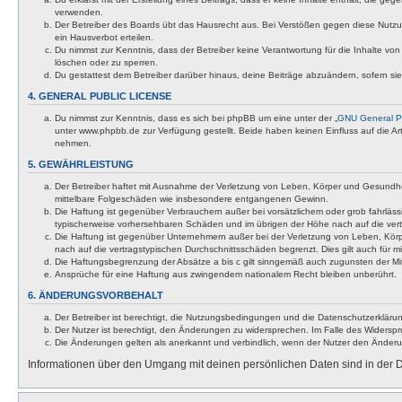
verwenden.
Der Betreiber des Boards übt das Hausrecht aus. Bei Verstößen gegen diese Nutzu
ein Hausverbot erteilen.
Du nimmst zur Kenntnis, dass der Betreiber keine Verantwortung für die Inhalte von 
löschen oder zu sperren.
Du gestattest dem Betreiber darüber hinaus, deine Beiträge abzuändern, sofern si
4. GENERAL PUBLIC LICENSE
Du nimmst zur Kenntnis, dass es sich bei phpBB um eine unter der „
GNU General Pu
unter www.phpbb.de zur Verfügung gestellt. Beide haben keinen Einfluss auf die A
nehmen.
5. GEWÄHRLEISTUNG
Der Betreiber haftet mit Ausnahme der Verletzung von Leben, Körper und Gesundheit u
mittelbare Folgeschäden wie insbesondere entgangenen Gewinn.
Die Haftung ist gegenüber Verbrauchern außer bei vorsätzlichem oder grob fahrläss
typischerweise vorhersehbaren Schäden und im übrigen der Höhe nach auf die vert
Die Haftung ist gegenüber Unternehmern außer bei der Verletzung von Leben, Körp
nach auf die vertragstypischen Durchschnittsschäden begrenzt. Dies gilt auch für
Die Haftungsbegrenzung der Absätze a bis c gilt sinngemäß auch zugunsten der Mita
Ansprüche für eine Haftung aus zwingendem nationalem Recht bleiben unberührt.
6. ÄNDERUNGSVORBEHALT
Der Betreiber ist berechtigt, die Nutzungsbedingungen und die Datenschutzerklärun
Der Nutzer ist berechtigt, den Änderungen zu widersprechen. Im Falle des Widerspr
Die Änderungen gelten als anerkannt und verbindlich, wenn der Nutzer den Änder
Informationen über den Umgang mit deinen persönlichen Daten sind in der D