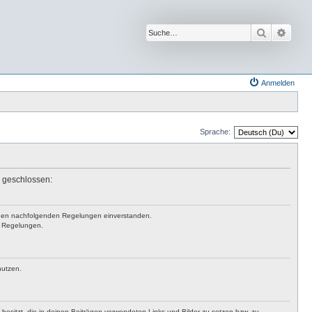
Suche
Erwei
Anmelden
Sprache:
n geschlossen:
mit den nachfolgenden Regelungen einverstanden.
en Regelungen.
nutzen.
t besitzt, die in deinen Beiträgen verwendeten Links und Bilder zu setzen bzw. zu