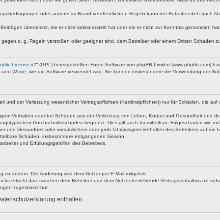
ngsbedingungen oder anderer im Board veröffentlichten Regeln kann der Betreiber dich nach A
Beiträgen übernimmt, die er nicht selbst erstellt hat oder die er nicht zur Kenntnis genommen ha
e gegen o. g. Regeln verstoßen oder geeignet sind, dem Betreiber oder einem Dritten Schaden z
blic License v2
“ (GPL) bereitgestellten Foren-Software von phpBB Limited (www.phpbb.com) ha
rt und Weise, wie die Software verwendet wird. Sie können insbesondere die Verwendung der Soft
nd der Verletzung wesentlicher Vertragspflichten (Kardinalpflichten) nur für Schäden, die auf ei
igem Verhalten oder bei Schäden aus der Verletzung von Leben, Körper und Gesundheit und der Ver
ragstypischen Durchschnittsschäden begrenzt. Dies gilt auch für mittelbare Folgeschäden wie 
er und Gesundheit oder vorsätzlichem oder grob fahrlässigem Verhalten des Betreibers auf die 
 mittelbare Schäden, insbesondere entgangenen Gewinn.
rbeiter und Erfüllungsgehilfen des Betreibers.
g zu ändern. Die Änderung wird dem Nutzer per E-Mail mitgeteilt.
uchs erlischt das zwischen dem Betreiber und dem Nutzer bestehende Vertragsverhältnis mit sofor
ungen zugestimmt hat.
atenschutzerklärung enthalten.