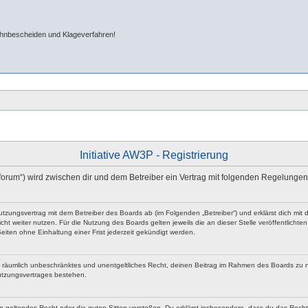
ahnbescheiden und Klageverfahren!
Initiative AW3P - Registrierung
/forum“) wird zwischen dir und dem Betreiber ein Vertrag mit folgenden Regelunge
n Nutzungsvertrag mit dem Betreiber des Boards ab (im Folgenden „Betreiber“) und erklärst dich 
ht weiter nutzen. Für die Nutzung des Boards gelten jeweils die an dieser Stelle veröffentlicht
iten ohne Einhaltung einer Frist jederzeit gekündigt werden.
 und räumlich unbeschränktes und unentgeltliches Recht, deinen Beitrag im Rahmen des Boards zu 
utzungsvertrages bestehen.
egen geltendes Recht oder die guten Sitten verstoßen. Du erklärst insbesondere, dass du das Rech