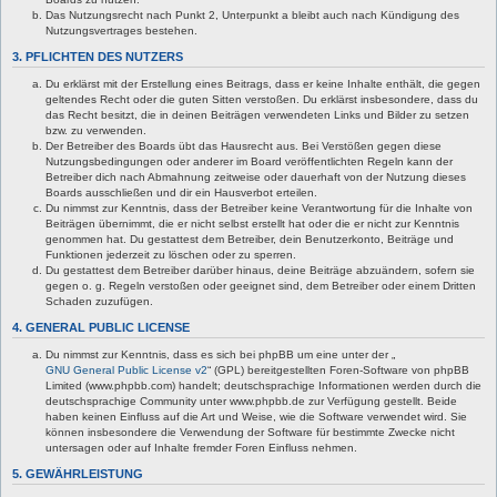
Das Nutzungsrecht nach Punkt 2, Unterpunkt a bleibt auch nach Kündigung des
Nutzungsvertrages bestehen.
3. PFLICHTEN DES NUTZERS
Du erklärst mit der Erstellung eines Beitrags, dass er keine Inhalte enthält, die gegen
geltendes Recht oder die guten Sitten verstoßen. Du erklärst insbesondere, dass du
das Recht besitzt, die in deinen Beiträgen verwendeten Links und Bilder zu setzen
bzw. zu verwenden.
Der Betreiber des Boards übt das Hausrecht aus. Bei Verstößen gegen diese
Nutzungsbedingungen oder anderer im Board veröffentlichten Regeln kann der
Betreiber dich nach Abmahnung zeitweise oder dauerhaft von der Nutzung dieses
Boards ausschließen und dir ein Hausverbot erteilen.
Du nimmst zur Kenntnis, dass der Betreiber keine Verantwortung für die Inhalte von
Beiträgen übernimmt, die er nicht selbst erstellt hat oder die er nicht zur Kenntnis
genommen hat. Du gestattest dem Betreiber, dein Benutzerkonto, Beiträge und
Funktionen jederzeit zu löschen oder zu sperren.
Du gestattest dem Betreiber darüber hinaus, deine Beiträge abzuändern, sofern sie
gegen o. g. Regeln verstoßen oder geeignet sind, dem Betreiber oder einem Dritten
Schaden zuzufügen.
4. GENERAL PUBLIC LICENSE
Du nimmst zur Kenntnis, dass es sich bei phpBB um eine unter der „
GNU General Public License v2
“ (GPL) bereitgestellten Foren-Software von phpBB
Limited (www.phpbb.com) handelt; deutschsprachige Informationen werden durch die
deutschsprachige Community unter www.phpbb.de zur Verfügung gestellt. Beide
haben keinen Einfluss auf die Art und Weise, wie die Software verwendet wird. Sie
können insbesondere die Verwendung der Software für bestimmte Zwecke nicht
untersagen oder auf Inhalte fremder Foren Einfluss nehmen.
5. GEWÄHRLEISTUNG