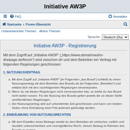
Initiative AW3P
FAQ
Anmelden
S
Startseite
Foren-Übersicht
Unbeantwortete Themen
Aktive Themen
u
Sprache:
c
Initiative AW3P - Registrierung
h
e
Mit dem Zugriff auf „Initiative AW3P“ („https://www.abmahnwahn-
dreipage.de/forum“) wird zwischen dir und dem Betreiber ein Vertrag mit
folgenden Regelungen geschlossen:
1. NUTZUNGSVERTRAG
Mit dem Zugriff auf „Initiative AW3P“ (im Folgenden „das Board“) schließt du einen
Nutzungsvertrag mit dem Betreiber des Boards ab (im Folgenden „Betreiber“) und
erklärst dich mit den nachfolgenden Regelungen einverstanden.
Wenn du mit diesen Regelungen nicht einverstanden bist, so darfst du das Board
nicht weiter nutzen. Für die Nutzung des Boards gelten jeweils die an dieser Stelle
veröffentlichten Regelungen.
Der Nutzungsvertrag wird auf unbestimmte Zeit geschlossen und kann von beiden
Seiten ohne Einhaltung einer Frist jederzeit gekündigt werden.
2. EINRÄUMUNG VON NUTZUNGSRECHTEN
Mit dem Erstellen eines Beitrags erteilst du dem Betreiber ein einfaches, zeitlich und
räumlich unbeschränktes und unentgeltliches Recht, deinen Beitrag im Rahmen des
Boards zu nutzen.