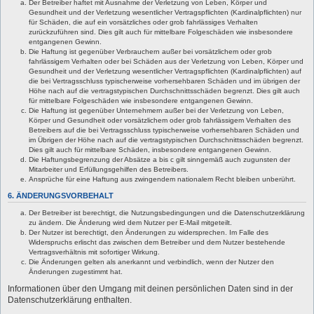
Der Betreiber haftet mit Ausnahme der Verletzung von Leben, Körper und
Gesundheit und der Verletzung wesentlicher Vertragspflichten (Kardinalpflichten) nur
für Schäden, die auf ein vorsätzliches oder grob fahrlässiges Verhalten
zurückzuführen sind. Dies gilt auch für mittelbare Folgeschäden wie insbesondere
entgangenen Gewinn.
Die Haftung ist gegenüber Verbrauchern außer bei vorsätzlichem oder grob
fahrlässigem Verhalten oder bei Schäden aus der Verletzung von Leben, Körper und
Gesundheit und der Verletzung wesentlicher Vertragspflichten (Kardinalpflichten) auf
die bei Vertragsschluss typischerweise vorhersehbaren Schäden und im übrigen der
Höhe nach auf die vertragstypischen Durchschnittsschäden begrenzt. Dies gilt auch
für mittelbare Folgeschäden wie insbesondere entgangenen Gewinn.
Die Haftung ist gegenüber Unternehmern außer bei der Verletzung von Leben,
Körper und Gesundheit oder vorsätzlichem oder grob fahrlässigem Verhalten des
Betreibers auf die bei Vertragsschluss typischerweise vorhersehbaren Schäden und
im Übrigen der Höhe nach auf die vertragstypischen Durchschnittsschäden begrenzt.
Dies gilt auch für mittelbare Schäden, insbesondere entgangenen Gewinn.
Die Haftungsbegrenzung der Absätze a bis c gilt sinngemäß auch zugunsten der
Mitarbeiter und Erfüllungsgehilfen des Betreibers.
Ansprüche für eine Haftung aus zwingendem nationalem Recht bleiben unberührt.
6. ÄNDERUNGSVORBEHALT
Der Betreiber ist berechtigt, die Nutzungsbedingungen und die Datenschutzerklärung
zu ändern. Die Änderung wird dem Nutzer per E-Mail mitgeteilt.
Der Nutzer ist berechtigt, den Änderungen zu widersprechen. Im Falle des
Widerspruchs erlischt das zwischen dem Betreiber und dem Nutzer bestehende
Vertragsverhältnis mit sofortiger Wirkung.
Die Änderungen gelten als anerkannt und verbindlich, wenn der Nutzer den
Änderungen zugestimmt hat.
Informationen über den Umgang mit deinen persönlichen Daten sind in der
Datenschutzerklärung enthalten.