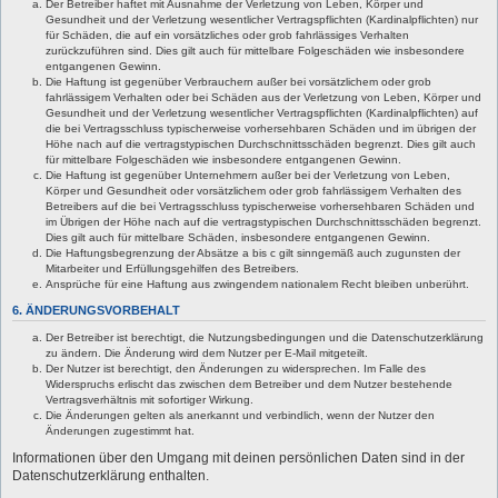
Der Betreiber haftet mit Ausnahme der Verletzung von Leben, Körper und
Gesundheit und der Verletzung wesentlicher Vertragspflichten (Kardinalpflichten) nur
für Schäden, die auf ein vorsätzliches oder grob fahrlässiges Verhalten
zurückzuführen sind. Dies gilt auch für mittelbare Folgeschäden wie insbesondere
entgangenen Gewinn.
Die Haftung ist gegenüber Verbrauchern außer bei vorsätzlichem oder grob
fahrlässigem Verhalten oder bei Schäden aus der Verletzung von Leben, Körper und
Gesundheit und der Verletzung wesentlicher Vertragspflichten (Kardinalpflichten) auf
die bei Vertragsschluss typischerweise vorhersehbaren Schäden und im übrigen der
Höhe nach auf die vertragstypischen Durchschnittsschäden begrenzt. Dies gilt auch
für mittelbare Folgeschäden wie insbesondere entgangenen Gewinn.
Die Haftung ist gegenüber Unternehmern außer bei der Verletzung von Leben,
Körper und Gesundheit oder vorsätzlichem oder grob fahrlässigem Verhalten des
Betreibers auf die bei Vertragsschluss typischerweise vorhersehbaren Schäden und
im Übrigen der Höhe nach auf die vertragstypischen Durchschnittsschäden begrenzt.
Dies gilt auch für mittelbare Schäden, insbesondere entgangenen Gewinn.
Die Haftungsbegrenzung der Absätze a bis c gilt sinngemäß auch zugunsten der
Mitarbeiter und Erfüllungsgehilfen des Betreibers.
Ansprüche für eine Haftung aus zwingendem nationalem Recht bleiben unberührt.
6. ÄNDERUNGSVORBEHALT
Der Betreiber ist berechtigt, die Nutzungsbedingungen und die Datenschutzerklärung
zu ändern. Die Änderung wird dem Nutzer per E-Mail mitgeteilt.
Der Nutzer ist berechtigt, den Änderungen zu widersprechen. Im Falle des
Widerspruchs erlischt das zwischen dem Betreiber und dem Nutzer bestehende
Vertragsverhältnis mit sofortiger Wirkung.
Die Änderungen gelten als anerkannt und verbindlich, wenn der Nutzer den
Änderungen zugestimmt hat.
Informationen über den Umgang mit deinen persönlichen Daten sind in der
Datenschutzerklärung enthalten.