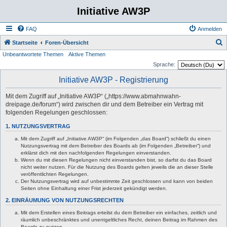
Initiative AW3P
FAQ
Anmelden
S
Startseite
Foren-Übersicht
Unbeantwortete Themen
Aktive Themen
u
Sprache:
c
Initiative AW3P - Registrierung
h
e
Mit dem Zugriff auf „Initiative AW3P“ („https://www.abmahnwahn-
dreipage.de/forum“) wird zwischen dir und dem Betreiber ein Vertrag mit
folgenden Regelungen geschlossen:
1. NUTZUNGSVERTRAG
Mit dem Zugriff auf „Initiative AW3P“ (im Folgenden „das Board“) schließt du einen
Nutzungsvertrag mit dem Betreiber des Boards ab (im Folgenden „Betreiber“) und
erklärst dich mit den nachfolgenden Regelungen einverstanden.
Wenn du mit diesen Regelungen nicht einverstanden bist, so darfst du das Board
nicht weiter nutzen. Für die Nutzung des Boards gelten jeweils die an dieser Stelle
veröffentlichten Regelungen.
Der Nutzungsvertrag wird auf unbestimmte Zeit geschlossen und kann von beiden
Seiten ohne Einhaltung einer Frist jederzeit gekündigt werden.
2. EINRÄUMUNG VON NUTZUNGSRECHTEN
Mit dem Erstellen eines Beitrags erteilst du dem Betreiber ein einfaches, zeitlich und
räumlich unbeschränktes und unentgeltliches Recht, deinen Beitrag im Rahmen des
Boards zu nutzen.