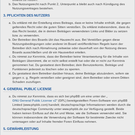
Das Nutzungsrecht nach Punkt 2, Unterpunkt a bleibt auch nach Kündigung des
Nutzungsvertrages bestehen.
3. PFLICHTEN DES NUTZERS
Du erklärst mit der Erstellung eines Beitrags, dass er keine Inhalte enthält, die gegen
geltendes Recht oder die guten Sitten verstoßen. Du erklärst insbesondere, dass du
das Recht besitzt, die in deinen Beiträgen verwendeten Links und Bilder zu setzen
bzw. zu verwenden.
Der Betreiber des Boards übt das Hausrecht aus. Bei Verstößen gegen diese
Nutzungsbedingungen oder anderer im Board veröffentlichten Regeln kann der
Betreiber dich nach Abmahnung zeitweise oder dauerhaft von der Nutzung dieses
Boards ausschließen und dir ein Hausverbot erteilen.
Du nimmst zur Kenntnis, dass der Betreiber keine Verantwortung für die Inhalte von
Beiträgen übernimmt, die er nicht selbst erstellt hat oder die er nicht zur Kenntnis
genommen hat. Du gestattest dem Betreiber, dein Benutzerkonto, Beiträge und
Funktionen jederzeit zu löschen oder zu sperren.
Du gestattest dem Betreiber darüber hinaus, deine Beiträge abzuändern, sofern sie
gegen o. g. Regeln verstoßen oder geeignet sind, dem Betreiber oder einem Dritten
Schaden zuzufügen.
4. GENERAL PUBLIC LICENSE
Du nimmst zur Kenntnis, dass es sich bei phpBB um eine unter der „
GNU General Public License v2
“ (GPL) bereitgestellten Foren-Software von phpBB
Limited (www.phpbb.com) handelt; deutschsprachige Informationen werden durch die
deutschsprachige Community unter www.phpbb.de zur Verfügung gestellt. Beide
haben keinen Einfluss auf die Art und Weise, wie die Software verwendet wird. Sie
können insbesondere die Verwendung der Software für bestimmte Zwecke nicht
untersagen oder auf Inhalte fremder Foren Einfluss nehmen.
5. GEWÄHRLEISTUNG