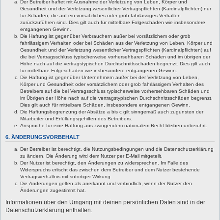
Der Betreiber haftet mit Ausnahme der Verletzung von Leben, Körper und
Gesundheit und der Verletzung wesentlicher Vertragspflichten (Kardinalpflichten) nur
für Schäden, die auf ein vorsätzliches oder grob fahrlässiges Verhalten
zurückzuführen sind. Dies gilt auch für mittelbare Folgeschäden wie insbesondere
entgangenen Gewinn.
Die Haftung ist gegenüber Verbrauchern außer bei vorsätzlichem oder grob
fahrlässigem Verhalten oder bei Schäden aus der Verletzung von Leben, Körper und
Gesundheit und der Verletzung wesentlicher Vertragspflichten (Kardinalpflichten) auf
die bei Vertragsschluss typischerweise vorhersehbaren Schäden und im übrigen der
Höhe nach auf die vertragstypischen Durchschnittsschäden begrenzt. Dies gilt auch
für mittelbare Folgeschäden wie insbesondere entgangenen Gewinn.
Die Haftung ist gegenüber Unternehmern außer bei der Verletzung von Leben,
Körper und Gesundheit oder vorsätzlichem oder grob fahrlässigem Verhalten des
Betreibers auf die bei Vertragsschluss typischerweise vorhersehbaren Schäden und
im Übrigen der Höhe nach auf die vertragstypischen Durchschnittsschäden begrenzt.
Dies gilt auch für mittelbare Schäden, insbesondere entgangenen Gewinn.
Die Haftungsbegrenzung der Absätze a bis c gilt sinngemäß auch zugunsten der
Mitarbeiter und Erfüllungsgehilfen des Betreibers.
Ansprüche für eine Haftung aus zwingendem nationalem Recht bleiben unberührt.
6. ÄNDERUNGSVORBEHALT
Der Betreiber ist berechtigt, die Nutzungsbedingungen und die Datenschutzerklärung
zu ändern. Die Änderung wird dem Nutzer per E-Mail mitgeteilt.
Der Nutzer ist berechtigt, den Änderungen zu widersprechen. Im Falle des
Widerspruchs erlischt das zwischen dem Betreiber und dem Nutzer bestehende
Vertragsverhältnis mit sofortiger Wirkung.
Die Änderungen gelten als anerkannt und verbindlich, wenn der Nutzer den
Änderungen zugestimmt hat.
Informationen über den Umgang mit deinen persönlichen Daten sind in der
Datenschutzerklärung enthalten.