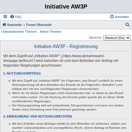
Initiative AW3P
FAQ
Anmelden
S
Startseite
Foren-Übersicht
Unbeantwortete Themen
Aktive Themen
u
Sprache:
c
Initiative AW3P - Registrierung
h
e
Mit dem Zugriff auf „Initiative AW3P“ („https://www.abmahnwahn-
dreipage.de/forum“) wird zwischen dir und dem Betreiber ein Vertrag mit
folgenden Regelungen geschlossen:
1. NUTZUNGSVERTRAG
Mit dem Zugriff auf „Initiative AW3P“ (im Folgenden „das Board“) schließt du einen
Nutzungsvertrag mit dem Betreiber des Boards ab (im Folgenden „Betreiber“) und
erklärst dich mit den nachfolgenden Regelungen einverstanden.
Wenn du mit diesen Regelungen nicht einverstanden bist, so darfst du das Board
nicht weiter nutzen. Für die Nutzung des Boards gelten jeweils die an dieser Stelle
veröffentlichten Regelungen.
Der Nutzungsvertrag wird auf unbestimmte Zeit geschlossen und kann von beiden
Seiten ohne Einhaltung einer Frist jederzeit gekündigt werden.
2. EINRÄUMUNG VON NUTZUNGSRECHTEN
Mit dem Erstellen eines Beitrags erteilst du dem Betreiber ein einfaches, zeitlich und
räumlich unbeschränktes und unentgeltliches Recht, deinen Beitrag im Rahmen des
Boards zu nutzen.