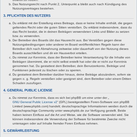
Das Nutzungsrecht nach Punkt 2, Unterpunkt a bleibt auch nach Kündigung des
Nutzungsvertrages bestehen.
3. PFLICHTEN DES NUTZERS
Du erklärst mit der Erstellung eines Beitrags, dass er keine Inhalte enthält, die gegen
geltendes Recht oder die guten Sitten verstoßen. Du erklärst insbesondere, dass du
das Recht besitzt, die in deinen Beiträgen verwendeten Links und Bilder zu setzen
bzw. zu verwenden.
Der Betreiber des Boards übt das Hausrecht aus. Bei Verstößen gegen diese
Nutzungsbedingungen oder anderer im Board veröffentlichten Regeln kann der
Betreiber dich nach Abmahnung zeitweise oder dauerhaft von der Nutzung dieses
Boards ausschließen und dir ein Hausverbot erteilen.
Du nimmst zur Kenntnis, dass der Betreiber keine Verantwortung für die Inhalte von
Beiträgen übernimmt, die er nicht selbst erstellt hat oder die er nicht zur Kenntnis
genommen hat. Du gestattest dem Betreiber, dein Benutzerkonto, Beiträge und
Funktionen jederzeit zu löschen oder zu sperren.
Du gestattest dem Betreiber darüber hinaus, deine Beiträge abzuändern, sofern sie
gegen o. g. Regeln verstoßen oder geeignet sind, dem Betreiber oder einem Dritten
Schaden zuzufügen.
4. GENERAL PUBLIC LICENSE
Du nimmst zur Kenntnis, dass es sich bei phpBB um eine unter der „
GNU General Public License v2
“ (GPL) bereitgestellten Foren-Software von phpBB
Limited (www.phpbb.com) handelt; deutschsprachige Informationen werden durch die
deutschsprachige Community unter www.phpbb.de zur Verfügung gestellt. Beide
haben keinen Einfluss auf die Art und Weise, wie die Software verwendet wird. Sie
können insbesondere die Verwendung der Software für bestimmte Zwecke nicht
untersagen oder auf Inhalte fremder Foren Einfluss nehmen.
5. GEWÄHRLEISTUNG