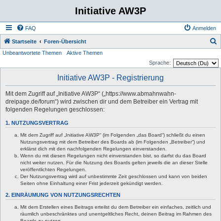
Initiative AW3P
FAQ
Anmelden
S
Startseite
Foren-Übersicht
Unbeantwortete Themen
Aktive Themen
u
Sprache:
c
Initiative AW3P - Registrierung
h
e
Mit dem Zugriff auf „Initiative AW3P“ („https://www.abmahnwahn-
dreipage.de/forum“) wird zwischen dir und dem Betreiber ein Vertrag mit
folgenden Regelungen geschlossen:
1. NUTZUNGSVERTRAG
Mit dem Zugriff auf „Initiative AW3P“ (im Folgenden „das Board“) schließt du einen
Nutzungsvertrag mit dem Betreiber des Boards ab (im Folgenden „Betreiber“) und
erklärst dich mit den nachfolgenden Regelungen einverstanden.
Wenn du mit diesen Regelungen nicht einverstanden bist, so darfst du das Board
nicht weiter nutzen. Für die Nutzung des Boards gelten jeweils die an dieser Stelle
veröffentlichten Regelungen.
Der Nutzungsvertrag wird auf unbestimmte Zeit geschlossen und kann von beiden
Seiten ohne Einhaltung einer Frist jederzeit gekündigt werden.
2. EINRÄUMUNG VON NUTZUNGSRECHTEN
Mit dem Erstellen eines Beitrags erteilst du dem Betreiber ein einfaches, zeitlich und
räumlich unbeschränktes und unentgeltliches Recht, deinen Beitrag im Rahmen des
Boards zu nutzen.