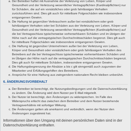
Der Betreiber haftet mit Ausnahme der Verletzung von Leben, Körper und
Gesundheit und der Verletzung wesentlicher Vertragspflichten (Kardinalpflichten) nur
für Schäden, die auf ein vorsätzliches oder grob fahrlässiges Verhalten
zurückzuführen sind. Dies gilt auch für mittelbare Folgeschäden wie insbesondere
entgangenen Gewinn.
Die Haftung ist gegenüber Verbrauchern außer bei vorsätzlichem oder grob
fahrlässigem Verhalten oder bei Schäden aus der Verletzung von Leben, Körper und
Gesundheit und der Verletzung wesentlicher Vertragspflichten (Kardinalpflichten) auf
die bei Vertragsschluss typischerweise vorhersehbaren Schäden und im übrigen der
Höhe nach auf die vertragstypischen Durchschnittsschäden begrenzt. Dies gilt auch
für mittelbare Folgeschäden wie insbesondere entgangenen Gewinn.
Die Haftung ist gegenüber Unternehmern außer bei der Verletzung von Leben,
Körper und Gesundheit oder vorsätzlichem oder grob fahrlässigem Verhalten des
Betreibers auf die bei Vertragsschluss typischerweise vorhersehbaren Schäden und
im Übrigen der Höhe nach auf die vertragstypischen Durchschnittsschäden begrenzt.
Dies gilt auch für mittelbare Schäden, insbesondere entgangenen Gewinn.
Die Haftungsbegrenzung der Absätze a bis c gilt sinngemäß auch zugunsten der
Mitarbeiter und Erfüllungsgehilfen des Betreibers.
Ansprüche für eine Haftung aus zwingendem nationalem Recht bleiben unberührt.
6. ÄNDERUNGSVORBEHALT
Der Betreiber ist berechtigt, die Nutzungsbedingungen und die Datenschutzerklärung
zu ändern. Die Änderung wird dem Nutzer per E-Mail mitgeteilt.
Der Nutzer ist berechtigt, den Änderungen zu widersprechen. Im Falle des
Widerspruchs erlischt das zwischen dem Betreiber und dem Nutzer bestehende
Vertragsverhältnis mit sofortiger Wirkung.
Die Änderungen gelten als anerkannt und verbindlich, wenn der Nutzer den
Änderungen zugestimmt hat.
Informationen über den Umgang mit deinen persönlichen Daten sind in der
Datenschutzerklärung enthalten.