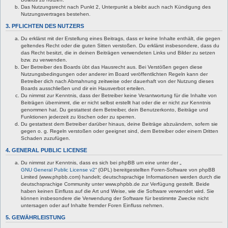
Das Nutzungsrecht nach Punkt 2, Unterpunkt a bleibt auch nach Kündigung des
Nutzungsvertrages bestehen.
3. PFLICHTEN DES NUTZERS
Du erklärst mit der Erstellung eines Beitrags, dass er keine Inhalte enthält, die gegen
geltendes Recht oder die guten Sitten verstoßen. Du erklärst insbesondere, dass du
das Recht besitzt, die in deinen Beiträgen verwendeten Links und Bilder zu setzen
bzw. zu verwenden.
Der Betreiber des Boards übt das Hausrecht aus. Bei Verstößen gegen diese
Nutzungsbedingungen oder anderer im Board veröffentlichten Regeln kann der
Betreiber dich nach Abmahnung zeitweise oder dauerhaft von der Nutzung dieses
Boards ausschließen und dir ein Hausverbot erteilen.
Du nimmst zur Kenntnis, dass der Betreiber keine Verantwortung für die Inhalte von
Beiträgen übernimmt, die er nicht selbst erstellt hat oder die er nicht zur Kenntnis
genommen hat. Du gestattest dem Betreiber, dein Benutzerkonto, Beiträge und
Funktionen jederzeit zu löschen oder zu sperren.
Du gestattest dem Betreiber darüber hinaus, deine Beiträge abzuändern, sofern sie
gegen o. g. Regeln verstoßen oder geeignet sind, dem Betreiber oder einem Dritten
Schaden zuzufügen.
4. GENERAL PUBLIC LICENSE
Du nimmst zur Kenntnis, dass es sich bei phpBB um eine unter der „
GNU General Public License v2
“ (GPL) bereitgestellten Foren-Software von phpBB
Limited (www.phpbb.com) handelt; deutschsprachige Informationen werden durch die
deutschsprachige Community unter www.phpbb.de zur Verfügung gestellt. Beide
haben keinen Einfluss auf die Art und Weise, wie die Software verwendet wird. Sie
können insbesondere die Verwendung der Software für bestimmte Zwecke nicht
untersagen oder auf Inhalte fremder Foren Einfluss nehmen.
5. GEWÄHRLEISTUNG