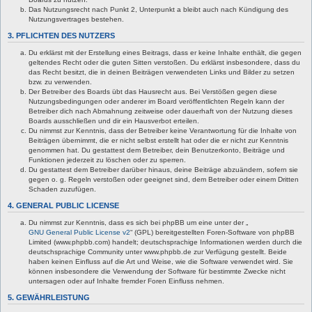
Das Nutzungsrecht nach Punkt 2, Unterpunkt a bleibt auch nach Kündigung des
Nutzungsvertrages bestehen.
3. PFLICHTEN DES NUTZERS
Du erklärst mit der Erstellung eines Beitrags, dass er keine Inhalte enthält, die gegen
geltendes Recht oder die guten Sitten verstoßen. Du erklärst insbesondere, dass du
das Recht besitzt, die in deinen Beiträgen verwendeten Links und Bilder zu setzen
bzw. zu verwenden.
Der Betreiber des Boards übt das Hausrecht aus. Bei Verstößen gegen diese
Nutzungsbedingungen oder anderer im Board veröffentlichten Regeln kann der
Betreiber dich nach Abmahnung zeitweise oder dauerhaft von der Nutzung dieses
Boards ausschließen und dir ein Hausverbot erteilen.
Du nimmst zur Kenntnis, dass der Betreiber keine Verantwortung für die Inhalte von
Beiträgen übernimmt, die er nicht selbst erstellt hat oder die er nicht zur Kenntnis
genommen hat. Du gestattest dem Betreiber, dein Benutzerkonto, Beiträge und
Funktionen jederzeit zu löschen oder zu sperren.
Du gestattest dem Betreiber darüber hinaus, deine Beiträge abzuändern, sofern sie
gegen o. g. Regeln verstoßen oder geeignet sind, dem Betreiber oder einem Dritten
Schaden zuzufügen.
4. GENERAL PUBLIC LICENSE
Du nimmst zur Kenntnis, dass es sich bei phpBB um eine unter der „
GNU General Public License v2
“ (GPL) bereitgestellten Foren-Software von phpBB
Limited (www.phpbb.com) handelt; deutschsprachige Informationen werden durch die
deutschsprachige Community unter www.phpbb.de zur Verfügung gestellt. Beide
haben keinen Einfluss auf die Art und Weise, wie die Software verwendet wird. Sie
können insbesondere die Verwendung der Software für bestimmte Zwecke nicht
untersagen oder auf Inhalte fremder Foren Einfluss nehmen.
5. GEWÄHRLEISTUNG