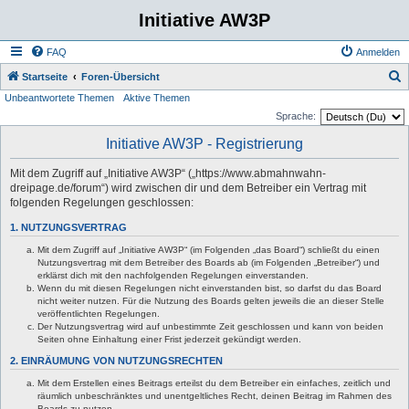
Initiative AW3P
FAQ
Anmelden
S
Startseite
Foren-Übersicht
Unbeantwortete Themen
Aktive Themen
u
Sprache:
c
Initiative AW3P - Registrierung
h
e
Mit dem Zugriff auf „Initiative AW3P“ („https://www.abmahnwahn-
dreipage.de/forum“) wird zwischen dir und dem Betreiber ein Vertrag mit
folgenden Regelungen geschlossen:
1. NUTZUNGSVERTRAG
Mit dem Zugriff auf „Initiative AW3P“ (im Folgenden „das Board“) schließt du einen
Nutzungsvertrag mit dem Betreiber des Boards ab (im Folgenden „Betreiber“) und
erklärst dich mit den nachfolgenden Regelungen einverstanden.
Wenn du mit diesen Regelungen nicht einverstanden bist, so darfst du das Board
nicht weiter nutzen. Für die Nutzung des Boards gelten jeweils die an dieser Stelle
veröffentlichten Regelungen.
Der Nutzungsvertrag wird auf unbestimmte Zeit geschlossen und kann von beiden
Seiten ohne Einhaltung einer Frist jederzeit gekündigt werden.
2. EINRÄUMUNG VON NUTZUNGSRECHTEN
Mit dem Erstellen eines Beitrags erteilst du dem Betreiber ein einfaches, zeitlich und
räumlich unbeschränktes und unentgeltliches Recht, deinen Beitrag im Rahmen des
Boards zu nutzen.