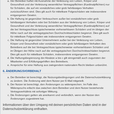
Der Betreiber haftet mit Ausnahme der Verletzung von Leben, Körper und
Gesundheit und der Verletzung wesentlicher Vertragspflichten (Kardinalpflichten) nur
für Schäden, die auf ein vorsätzliches oder grob fahrlässiges Verhalten
zurückzuführen sind. Dies gilt auch für mittelbare Folgeschäden wie insbesondere
entgangenen Gewinn.
Die Haftung ist gegenüber Verbrauchern außer bei vorsätzlichem oder grob
fahrlässigem Verhalten oder bei Schäden aus der Verletzung von Leben, Körper und
Gesundheit und der Verletzung wesentlicher Vertragspflichten (Kardinalpflichten) auf
die bei Vertragsschluss typischerweise vorhersehbaren Schäden und im übrigen der
Höhe nach auf die vertragstypischen Durchschnittsschäden begrenzt. Dies gilt auch
für mittelbare Folgeschäden wie insbesondere entgangenen Gewinn.
Die Haftung ist gegenüber Unternehmern außer bei der Verletzung von Leben,
Körper und Gesundheit oder vorsätzlichem oder grob fahrlässigem Verhalten des
Betreibers auf die bei Vertragsschluss typischerweise vorhersehbaren Schäden und
im Übrigen der Höhe nach auf die vertragstypischen Durchschnittsschäden begrenzt.
Dies gilt auch für mittelbare Schäden, insbesondere entgangenen Gewinn.
Die Haftungsbegrenzung der Absätze a bis c gilt sinngemäß auch zugunsten der
Mitarbeiter und Erfüllungsgehilfen des Betreibers.
Ansprüche für eine Haftung aus zwingendem nationalem Recht bleiben unberührt.
6. ÄNDERUNGSVORBEHALT
Der Betreiber ist berechtigt, die Nutzungsbedingungen und die Datenschutzerklärung
zu ändern. Die Änderung wird dem Nutzer per E-Mail mitgeteilt.
Der Nutzer ist berechtigt, den Änderungen zu widersprechen. Im Falle des
Widerspruchs erlischt das zwischen dem Betreiber und dem Nutzer bestehende
Vertragsverhältnis mit sofortiger Wirkung.
Die Änderungen gelten als anerkannt und verbindlich, wenn der Nutzer den
Änderungen zugestimmt hat.
Informationen über den Umgang mit deinen persönlichen Daten sind in der
Datenschutzerklärung enthalten.