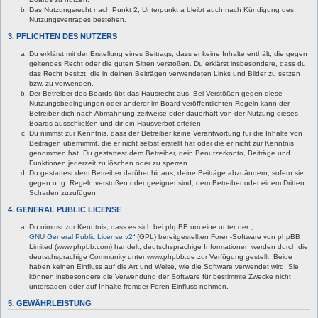
Das Nutzungsrecht nach Punkt 2, Unterpunkt a bleibt auch nach Kündigung des
Nutzungsvertrages bestehen.
3. PFLICHTEN DES NUTZERS
Du erklärst mit der Erstellung eines Beitrags, dass er keine Inhalte enthält, die gegen
geltendes Recht oder die guten Sitten verstoßen. Du erklärst insbesondere, dass du
das Recht besitzt, die in deinen Beiträgen verwendeten Links und Bilder zu setzen
bzw. zu verwenden.
Der Betreiber des Boards übt das Hausrecht aus. Bei Verstößen gegen diese
Nutzungsbedingungen oder anderer im Board veröffentlichten Regeln kann der
Betreiber dich nach Abmahnung zeitweise oder dauerhaft von der Nutzung dieses
Boards ausschließen und dir ein Hausverbot erteilen.
Du nimmst zur Kenntnis, dass der Betreiber keine Verantwortung für die Inhalte von
Beiträgen übernimmt, die er nicht selbst erstellt hat oder die er nicht zur Kenntnis
genommen hat. Du gestattest dem Betreiber, dein Benutzerkonto, Beiträge und
Funktionen jederzeit zu löschen oder zu sperren.
Du gestattest dem Betreiber darüber hinaus, deine Beiträge abzuändern, sofern sie
gegen o. g. Regeln verstoßen oder geeignet sind, dem Betreiber oder einem Dritten
Schaden zuzufügen.
4. GENERAL PUBLIC LICENSE
Du nimmst zur Kenntnis, dass es sich bei phpBB um eine unter der „
GNU General Public License v2
“ (GPL) bereitgestellten Foren-Software von phpBB
Limited (www.phpbb.com) handelt; deutschsprachige Informationen werden durch die
deutschsprachige Community unter www.phpbb.de zur Verfügung gestellt. Beide
haben keinen Einfluss auf die Art und Weise, wie die Software verwendet wird. Sie
können insbesondere die Verwendung der Software für bestimmte Zwecke nicht
untersagen oder auf Inhalte fremder Foren Einfluss nehmen.
5. GEWÄHRLEISTUNG