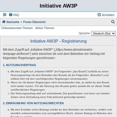
Initiative AW3P
FAQ
Anmelden
S
Startseite
Foren-Übersicht
Unbeantwortete Themen
Aktive Themen
u
Sprache:
c
Initiative AW3P - Registrierung
h
e
Mit dem Zugriff auf „Initiative AW3P“ („https://www.abmahnwahn-
dreipage.de/forum“) wird zwischen dir und dem Betreiber ein Vertrag mit
folgenden Regelungen geschlossen:
1. NUTZUNGSVERTRAG
Mit dem Zugriff auf „Initiative AW3P“ (im Folgenden „das Board“) schließt du einen
Nutzungsvertrag mit dem Betreiber des Boards ab (im Folgenden „Betreiber“) und
erklärst dich mit den nachfolgenden Regelungen einverstanden.
Wenn du mit diesen Regelungen nicht einverstanden bist, so darfst du das Board
nicht weiter nutzen. Für die Nutzung des Boards gelten jeweils die an dieser Stelle
veröffentlichten Regelungen.
Der Nutzungsvertrag wird auf unbestimmte Zeit geschlossen und kann von beiden
Seiten ohne Einhaltung einer Frist jederzeit gekündigt werden.
2. EINRÄUMUNG VON NUTZUNGSRECHTEN
Mit dem Erstellen eines Beitrags erteilst du dem Betreiber ein einfaches, zeitlich und
räumlich unbeschränktes und unentgeltliches Recht, deinen Beitrag im Rahmen des
Boards zu nutzen.