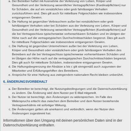
Der Betreiber haftet mit Ausnahme der Verletzung von Leben, Körper und
Gesundheit und der Verletzung wesentlicher Vertragspflichten (Kardinalpflichten) nur
für Schäden, die auf ein vorsätzliches oder grob fahrlässiges Verhalten
zurückzuführen sind. Dies gilt auch für mittelbare Folgeschäden wie insbesondere
entgangenen Gewinn.
Die Haftung ist gegenüber Verbrauchern außer bei vorsätzlichem oder grob
fahrlässigem Verhalten oder bei Schäden aus der Verletzung von Leben, Körper und
Gesundheit und der Verletzung wesentlicher Vertragspflichten (Kardinalpflichten) auf
die bei Vertragsschluss typischerweise vorhersehbaren Schäden und im übrigen der
Höhe nach auf die vertragstypischen Durchschnittsschäden begrenzt. Dies gilt auch
für mittelbare Folgeschäden wie insbesondere entgangenen Gewinn.
Die Haftung ist gegenüber Unternehmern außer bei der Verletzung von Leben,
Körper und Gesundheit oder vorsätzlichem oder grob fahrlässigem Verhalten des
Betreibers auf die bei Vertragsschluss typischerweise vorhersehbaren Schäden und
im Übrigen der Höhe nach auf die vertragstypischen Durchschnittsschäden begrenzt.
Dies gilt auch für mittelbare Schäden, insbesondere entgangenen Gewinn.
Die Haftungsbegrenzung der Absätze a bis c gilt sinngemäß auch zugunsten der
Mitarbeiter und Erfüllungsgehilfen des Betreibers.
Ansprüche für eine Haftung aus zwingendem nationalem Recht bleiben unberührt.
6. ÄNDERUNGSVORBEHALT
Der Betreiber ist berechtigt, die Nutzungsbedingungen und die Datenschutzerklärung
zu ändern. Die Änderung wird dem Nutzer per E-Mail mitgeteilt.
Der Nutzer ist berechtigt, den Änderungen zu widersprechen. Im Falle des
Widerspruchs erlischt das zwischen dem Betreiber und dem Nutzer bestehende
Vertragsverhältnis mit sofortiger Wirkung.
Die Änderungen gelten als anerkannt und verbindlich, wenn der Nutzer den
Änderungen zugestimmt hat.
Informationen über den Umgang mit deinen persönlichen Daten sind in der
Datenschutzerklärung enthalten.