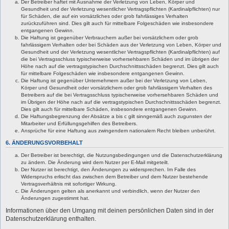
Der Betreiber haftet mit Ausnahme der Verletzung von Leben, Körper und
Gesundheit und der Verletzung wesentlicher Vertragspflichten (Kardinalpflichten) nur
für Schäden, die auf ein vorsätzliches oder grob fahrlässiges Verhalten
zurückzuführen sind. Dies gilt auch für mittelbare Folgeschäden wie insbesondere
entgangenen Gewinn.
Die Haftung ist gegenüber Verbrauchern außer bei vorsätzlichem oder grob
fahrlässigem Verhalten oder bei Schäden aus der Verletzung von Leben, Körper und
Gesundheit und der Verletzung wesentlicher Vertragspflichten (Kardinalpflichten) auf
die bei Vertragsschluss typischerweise vorhersehbaren Schäden und im übrigen der
Höhe nach auf die vertragstypischen Durchschnittsschäden begrenzt. Dies gilt auch
für mittelbare Folgeschäden wie insbesondere entgangenen Gewinn.
Die Haftung ist gegenüber Unternehmern außer bei der Verletzung von Leben,
Körper und Gesundheit oder vorsätzlichem oder grob fahrlässigem Verhalten des
Betreibers auf die bei Vertragsschluss typischerweise vorhersehbaren Schäden und
im Übrigen der Höhe nach auf die vertragstypischen Durchschnittsschäden begrenzt.
Dies gilt auch für mittelbare Schäden, insbesondere entgangenen Gewinn.
Die Haftungsbegrenzung der Absätze a bis c gilt sinngemäß auch zugunsten der
Mitarbeiter und Erfüllungsgehilfen des Betreibers.
Ansprüche für eine Haftung aus zwingendem nationalem Recht bleiben unberührt.
6. ÄNDERUNGSVORBEHALT
Der Betreiber ist berechtigt, die Nutzungsbedingungen und die Datenschutzerklärung
zu ändern. Die Änderung wird dem Nutzer per E-Mail mitgeteilt.
Der Nutzer ist berechtigt, den Änderungen zu widersprechen. Im Falle des
Widerspruchs erlischt das zwischen dem Betreiber und dem Nutzer bestehende
Vertragsverhältnis mit sofortiger Wirkung.
Die Änderungen gelten als anerkannt und verbindlich, wenn der Nutzer den
Änderungen zugestimmt hat.
Informationen über den Umgang mit deinen persönlichen Daten sind in der
Datenschutzerklärung enthalten.