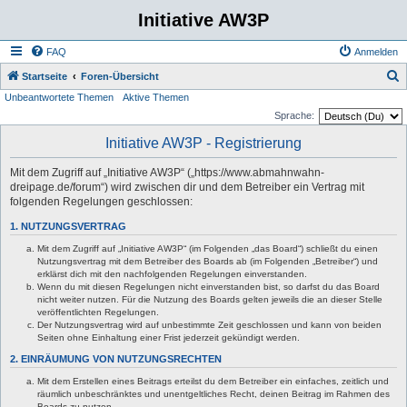
Initiative AW3P
FAQ
Anmelden
S
Startseite
Foren-Übersicht
Unbeantwortete Themen
Aktive Themen
u
Sprache:
c
Initiative AW3P - Registrierung
h
e
Mit dem Zugriff auf „Initiative AW3P“ („https://www.abmahnwahn-
dreipage.de/forum“) wird zwischen dir und dem Betreiber ein Vertrag mit
folgenden Regelungen geschlossen:
1. NUTZUNGSVERTRAG
Mit dem Zugriff auf „Initiative AW3P“ (im Folgenden „das Board“) schließt du einen
Nutzungsvertrag mit dem Betreiber des Boards ab (im Folgenden „Betreiber“) und
erklärst dich mit den nachfolgenden Regelungen einverstanden.
Wenn du mit diesen Regelungen nicht einverstanden bist, so darfst du das Board
nicht weiter nutzen. Für die Nutzung des Boards gelten jeweils die an dieser Stelle
veröffentlichten Regelungen.
Der Nutzungsvertrag wird auf unbestimmte Zeit geschlossen und kann von beiden
Seiten ohne Einhaltung einer Frist jederzeit gekündigt werden.
2. EINRÄUMUNG VON NUTZUNGSRECHTEN
Mit dem Erstellen eines Beitrags erteilst du dem Betreiber ein einfaches, zeitlich und
räumlich unbeschränktes und unentgeltliches Recht, deinen Beitrag im Rahmen des
Boards zu nutzen.