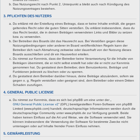
Das Nutzungsrecht nach Punkt 2, Unterpunkt a bleibt auch nach Kündigung des
Nutzungsvertrages bestehen.
3. PFLICHTEN DES NUTZERS
Du erklärst mit der Erstellung eines Beitrags, dass er keine Inhalte enthält, die gegen
geltendes Recht oder die guten Sitten verstoßen. Du erklärst insbesondere, dass du
das Recht besitzt, die in deinen Beiträgen verwendeten Links und Bilder zu setzen
bzw. zu verwenden.
Der Betreiber des Boards übt das Hausrecht aus. Bei Verstößen gegen diese
Nutzungsbedingungen oder anderer im Board veröffentlichten Regeln kann der
Betreiber dich nach Abmahnung zeitweise oder dauerhaft von der Nutzung dieses
Boards ausschließen und dir ein Hausverbot erteilen.
Du nimmst zur Kenntnis, dass der Betreiber keine Verantwortung für die Inhalte von
Beiträgen übernimmt, die er nicht selbst erstellt hat oder die er nicht zur Kenntnis
genommen hat. Du gestattest dem Betreiber, dein Benutzerkonto, Beiträge und
Funktionen jederzeit zu löschen oder zu sperren.
Du gestattest dem Betreiber darüber hinaus, deine Beiträge abzuändern, sofern sie
gegen o. g. Regeln verstoßen oder geeignet sind, dem Betreiber oder einem Dritten
Schaden zuzufügen.
4. GENERAL PUBLIC LICENSE
Du nimmst zur Kenntnis, dass es sich bei phpBB um eine unter der „
GNU General Public License v2
“ (GPL) bereitgestellten Foren-Software von phpBB
Limited (www.phpbb.com) handelt; deutschsprachige Informationen werden durch die
deutschsprachige Community unter www.phpbb.de zur Verfügung gestellt. Beide
haben keinen Einfluss auf die Art und Weise, wie die Software verwendet wird. Sie
können insbesondere die Verwendung der Software für bestimmte Zwecke nicht
untersagen oder auf Inhalte fremder Foren Einfluss nehmen.
5. GEWÄHRLEISTUNG