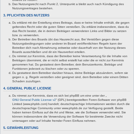
Das Nutzungsrecht nach Punkt 2, Unterpunkt a bleibt auch nach Kündigung des
Nutzungsvertrages bestehen.
3. PFLICHTEN DES NUTZERS
Du erklärst mit der Erstellung eines Beitrags, dass er keine Inhalte enthält, die gegen
geltendes Recht oder die guten Sitten verstoßen. Du erklärst insbesondere, dass du
das Recht besitzt, die in deinen Beiträgen verwendeten Links und Bilder zu setzen
bzw. zu verwenden.
Der Betreiber des Boards übt das Hausrecht aus. Bei Verstößen gegen diese
Nutzungsbedingungen oder anderer im Board veröffentlichten Regeln kann der
Betreiber dich nach Abmahnung zeitweise oder dauerhaft von der Nutzung dieses
Boards ausschließen und dir ein Hausverbot erteilen.
Du nimmst zur Kenntnis, dass der Betreiber keine Verantwortung für die Inhalte von
Beiträgen übernimmt, die er nicht selbst erstellt hat oder die er nicht zur Kenntnis
genommen hat. Du gestattest dem Betreiber, dein Benutzerkonto, Beiträge und
Funktionen jederzeit zu löschen oder zu sperren.
Du gestattest dem Betreiber darüber hinaus, deine Beiträge abzuändern, sofern sie
gegen o. g. Regeln verstoßen oder geeignet sind, dem Betreiber oder einem Dritten
Schaden zuzufügen.
4. GENERAL PUBLIC LICENSE
Du nimmst zur Kenntnis, dass es sich bei phpBB um eine unter der „
GNU General Public License v2
“ (GPL) bereitgestellten Foren-Software von phpBB
Limited (www.phpbb.com) handelt; deutschsprachige Informationen werden durch die
deutschsprachige Community unter www.phpbb.de zur Verfügung gestellt. Beide
haben keinen Einfluss auf die Art und Weise, wie die Software verwendet wird. Sie
können insbesondere die Verwendung der Software für bestimmte Zwecke nicht
untersagen oder auf Inhalte fremder Foren Einfluss nehmen.
5. GEWÄHRLEISTUNG