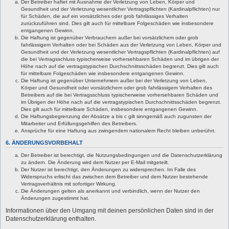
Der Betreiber haftet mit Ausnahme der Verletzung von Leben, Körper und
Gesundheit und der Verletzung wesentlicher Vertragspflichten (Kardinalpflichten) nur
für Schäden, die auf ein vorsätzliches oder grob fahrlässiges Verhalten
zurückzuführen sind. Dies gilt auch für mittelbare Folgeschäden wie insbesondere
entgangenen Gewinn.
Die Haftung ist gegenüber Verbrauchern außer bei vorsätzlichem oder grob
fahrlässigem Verhalten oder bei Schäden aus der Verletzung von Leben, Körper und
Gesundheit und der Verletzung wesentlicher Vertragspflichten (Kardinalpflichten) auf
die bei Vertragsschluss typischerweise vorhersehbaren Schäden und im übrigen der
Höhe nach auf die vertragstypischen Durchschnittsschäden begrenzt. Dies gilt auch
für mittelbare Folgeschäden wie insbesondere entgangenen Gewinn.
Die Haftung ist gegenüber Unternehmern außer bei der Verletzung von Leben,
Körper und Gesundheit oder vorsätzlichem oder grob fahrlässigem Verhalten des
Betreibers auf die bei Vertragsschluss typischerweise vorhersehbaren Schäden und
im Übrigen der Höhe nach auf die vertragstypischen Durchschnittsschäden begrenzt.
Dies gilt auch für mittelbare Schäden, insbesondere entgangenen Gewinn.
Die Haftungsbegrenzung der Absätze a bis c gilt sinngemäß auch zugunsten der
Mitarbeiter und Erfüllungsgehilfen des Betreibers.
Ansprüche für eine Haftung aus zwingendem nationalem Recht bleiben unberührt.
6. ÄNDERUNGSVORBEHALT
Der Betreiber ist berechtigt, die Nutzungsbedingungen und die Datenschutzerklärung
zu ändern. Die Änderung wird dem Nutzer per E-Mail mitgeteilt.
Der Nutzer ist berechtigt, den Änderungen zu widersprechen. Im Falle des
Widerspruchs erlischt das zwischen dem Betreiber und dem Nutzer bestehende
Vertragsverhältnis mit sofortiger Wirkung.
Die Änderungen gelten als anerkannt und verbindlich, wenn der Nutzer den
Änderungen zugestimmt hat.
Informationen über den Umgang mit deinen persönlichen Daten sind in der
Datenschutzerklärung enthalten.