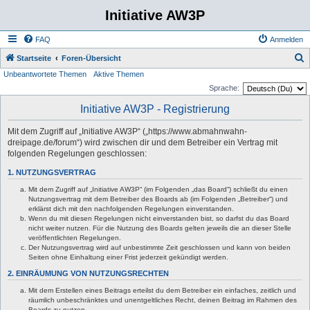
Initiative AW3P
FAQ
Anmelden
S
Startseite
Foren-Übersicht
Unbeantwortete Themen
Aktive Themen
u
Sprache:
c
Initiative AW3P - Registrierung
h
e
Mit dem Zugriff auf „Initiative AW3P“ („https://www.abmahnwahn-
dreipage.de/forum“) wird zwischen dir und dem Betreiber ein Vertrag mit
folgenden Regelungen geschlossen:
1. NUTZUNGSVERTRAG
Mit dem Zugriff auf „Initiative AW3P“ (im Folgenden „das Board“) schließt du einen
Nutzungsvertrag mit dem Betreiber des Boards ab (im Folgenden „Betreiber“) und
erklärst dich mit den nachfolgenden Regelungen einverstanden.
Wenn du mit diesen Regelungen nicht einverstanden bist, so darfst du das Board
nicht weiter nutzen. Für die Nutzung des Boards gelten jeweils die an dieser Stelle
veröffentlichten Regelungen.
Der Nutzungsvertrag wird auf unbestimmte Zeit geschlossen und kann von beiden
Seiten ohne Einhaltung einer Frist jederzeit gekündigt werden.
2. EINRÄUMUNG VON NUTZUNGSRECHTEN
Mit dem Erstellen eines Beitrags erteilst du dem Betreiber ein einfaches, zeitlich und
räumlich unbeschränktes und unentgeltliches Recht, deinen Beitrag im Rahmen des
Boards zu nutzen.