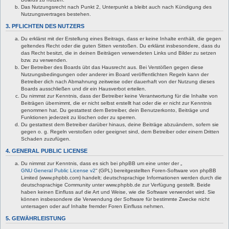
Das Nutzungsrecht nach Punkt 2, Unterpunkt a bleibt auch nach Kündigung des
Nutzungsvertrages bestehen.
3. PFLICHTEN DES NUTZERS
Du erklärst mit der Erstellung eines Beitrags, dass er keine Inhalte enthält, die gegen
geltendes Recht oder die guten Sitten verstoßen. Du erklärst insbesondere, dass du
das Recht besitzt, die in deinen Beiträgen verwendeten Links und Bilder zu setzen
bzw. zu verwenden.
Der Betreiber des Boards übt das Hausrecht aus. Bei Verstößen gegen diese
Nutzungsbedingungen oder anderer im Board veröffentlichten Regeln kann der
Betreiber dich nach Abmahnung zeitweise oder dauerhaft von der Nutzung dieses
Boards ausschließen und dir ein Hausverbot erteilen.
Du nimmst zur Kenntnis, dass der Betreiber keine Verantwortung für die Inhalte von
Beiträgen übernimmt, die er nicht selbst erstellt hat oder die er nicht zur Kenntnis
genommen hat. Du gestattest dem Betreiber, dein Benutzerkonto, Beiträge und
Funktionen jederzeit zu löschen oder zu sperren.
Du gestattest dem Betreiber darüber hinaus, deine Beiträge abzuändern, sofern sie
gegen o. g. Regeln verstoßen oder geeignet sind, dem Betreiber oder einem Dritten
Schaden zuzufügen.
4. GENERAL PUBLIC LICENSE
Du nimmst zur Kenntnis, dass es sich bei phpBB um eine unter der „
GNU General Public License v2
“ (GPL) bereitgestellten Foren-Software von phpBB
Limited (www.phpbb.com) handelt; deutschsprachige Informationen werden durch die
deutschsprachige Community unter www.phpbb.de zur Verfügung gestellt. Beide
haben keinen Einfluss auf die Art und Weise, wie die Software verwendet wird. Sie
können insbesondere die Verwendung der Software für bestimmte Zwecke nicht
untersagen oder auf Inhalte fremder Foren Einfluss nehmen.
5. GEWÄHRLEISTUNG