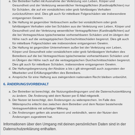
Der Betreiber haftet mit Ausnahme der Verletzung von Leben, Körper und
Gesundheit und der Verletzung wesentlicher Vertragspflichten (Kardinalpflichten) nur
für Schäden, die auf ein vorsätzliches oder grob fahrlässiges Verhalten
zurückzuführen sind. Dies gilt auch für mittelbare Folgeschäden wie insbesondere
entgangenen Gewinn.
Die Haftung ist gegenüber Verbrauchern außer bei vorsätzlichem oder grob
fahrlässigem Verhalten oder bei Schäden aus der Verletzung von Leben, Körper und
Gesundheit und der Verletzung wesentlicher Vertragspflichten (Kardinalpflichten) auf
die bei Vertragsschluss typischerweise vorhersehbaren Schäden und im übrigen der
Höhe nach auf die vertragstypischen Durchschnittsschäden begrenzt. Dies gilt auch
für mittelbare Folgeschäden wie insbesondere entgangenen Gewinn.
Die Haftung ist gegenüber Unternehmern außer bei der Verletzung von Leben,
Körper und Gesundheit oder vorsätzlichem oder grob fahrlässigem Verhalten des
Betreibers auf die bei Vertragsschluss typischerweise vorhersehbaren Schäden und
im Übrigen der Höhe nach auf die vertragstypischen Durchschnittsschäden begrenzt.
Dies gilt auch für mittelbare Schäden, insbesondere entgangenen Gewinn.
Die Haftungsbegrenzung der Absätze a bis c gilt sinngemäß auch zugunsten der
Mitarbeiter und Erfüllungsgehilfen des Betreibers.
Ansprüche für eine Haftung aus zwingendem nationalem Recht bleiben unberührt.
6. ÄNDERUNGSVORBEHALT
Der Betreiber ist berechtigt, die Nutzungsbedingungen und die Datenschutzerklärung
zu ändern. Die Änderung wird dem Nutzer per E-Mail mitgeteilt.
Der Nutzer ist berechtigt, den Änderungen zu widersprechen. Im Falle des
Widerspruchs erlischt das zwischen dem Betreiber und dem Nutzer bestehende
Vertragsverhältnis mit sofortiger Wirkung.
Die Änderungen gelten als anerkannt und verbindlich, wenn der Nutzer den
Änderungen zugestimmt hat.
Informationen über den Umgang mit deinen persönlichen Daten sind in der
Datenschutzerklärung enthalten.