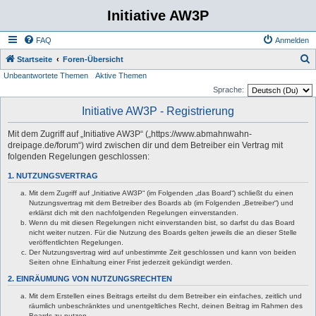
Initiative AW3P
FAQ
Anmelden
S
Startseite
Foren-Übersicht
Unbeantwortete Themen
Aktive Themen
u
Sprache:
c
Initiative AW3P - Registrierung
h
e
Mit dem Zugriff auf „Initiative AW3P“ („https://www.abmahnwahn-
dreipage.de/forum“) wird zwischen dir und dem Betreiber ein Vertrag mit
folgenden Regelungen geschlossen:
1. NUTZUNGSVERTRAG
Mit dem Zugriff auf „Initiative AW3P“ (im Folgenden „das Board“) schließt du einen
Nutzungsvertrag mit dem Betreiber des Boards ab (im Folgenden „Betreiber“) und
erklärst dich mit den nachfolgenden Regelungen einverstanden.
Wenn du mit diesen Regelungen nicht einverstanden bist, so darfst du das Board
nicht weiter nutzen. Für die Nutzung des Boards gelten jeweils die an dieser Stelle
veröffentlichten Regelungen.
Der Nutzungsvertrag wird auf unbestimmte Zeit geschlossen und kann von beiden
Seiten ohne Einhaltung einer Frist jederzeit gekündigt werden.
2. EINRÄUMUNG VON NUTZUNGSRECHTEN
Mit dem Erstellen eines Beitrags erteilst du dem Betreiber ein einfaches, zeitlich und
räumlich unbeschränktes und unentgeltliches Recht, deinen Beitrag im Rahmen des
Boards zu nutzen.