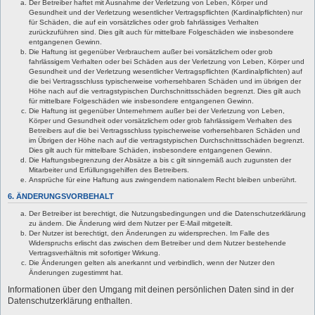
Der Betreiber haftet mit Ausnahme der Verletzung von Leben, Körper und
Gesundheit und der Verletzung wesentlicher Vertragspflichten (Kardinalpflichten) nur
für Schäden, die auf ein vorsätzliches oder grob fahrlässiges Verhalten
zurückzuführen sind. Dies gilt auch für mittelbare Folgeschäden wie insbesondere
entgangenen Gewinn.
Die Haftung ist gegenüber Verbrauchern außer bei vorsätzlichem oder grob
fahrlässigem Verhalten oder bei Schäden aus der Verletzung von Leben, Körper und
Gesundheit und der Verletzung wesentlicher Vertragspflichten (Kardinalpflichten) auf
die bei Vertragsschluss typischerweise vorhersehbaren Schäden und im übrigen der
Höhe nach auf die vertragstypischen Durchschnittsschäden begrenzt. Dies gilt auch
für mittelbare Folgeschäden wie insbesondere entgangenen Gewinn.
Die Haftung ist gegenüber Unternehmern außer bei der Verletzung von Leben,
Körper und Gesundheit oder vorsätzlichem oder grob fahrlässigem Verhalten des
Betreibers auf die bei Vertragsschluss typischerweise vorhersehbaren Schäden und
im Übrigen der Höhe nach auf die vertragstypischen Durchschnittsschäden begrenzt.
Dies gilt auch für mittelbare Schäden, insbesondere entgangenen Gewinn.
Die Haftungsbegrenzung der Absätze a bis c gilt sinngemäß auch zugunsten der
Mitarbeiter und Erfüllungsgehilfen des Betreibers.
Ansprüche für eine Haftung aus zwingendem nationalem Recht bleiben unberührt.
6. ÄNDERUNGSVORBEHALT
Der Betreiber ist berechtigt, die Nutzungsbedingungen und die Datenschutzerklärung
zu ändern. Die Änderung wird dem Nutzer per E-Mail mitgeteilt.
Der Nutzer ist berechtigt, den Änderungen zu widersprechen. Im Falle des
Widerspruchs erlischt das zwischen dem Betreiber und dem Nutzer bestehende
Vertragsverhältnis mit sofortiger Wirkung.
Die Änderungen gelten als anerkannt und verbindlich, wenn der Nutzer den
Änderungen zugestimmt hat.
Informationen über den Umgang mit deinen persönlichen Daten sind in der
Datenschutzerklärung enthalten.