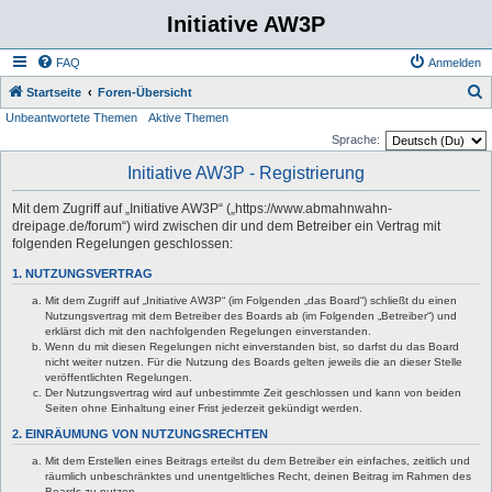
Initiative AW3P
FAQ
Anmelden
S
Startseite
Foren-Übersicht
Unbeantwortete Themen
Aktive Themen
u
Sprache:
c
Initiative AW3P - Registrierung
h
e
Mit dem Zugriff auf „Initiative AW3P“ („https://www.abmahnwahn-
dreipage.de/forum“) wird zwischen dir und dem Betreiber ein Vertrag mit
folgenden Regelungen geschlossen:
1. NUTZUNGSVERTRAG
Mit dem Zugriff auf „Initiative AW3P“ (im Folgenden „das Board“) schließt du einen
Nutzungsvertrag mit dem Betreiber des Boards ab (im Folgenden „Betreiber“) und
erklärst dich mit den nachfolgenden Regelungen einverstanden.
Wenn du mit diesen Regelungen nicht einverstanden bist, so darfst du das Board
nicht weiter nutzen. Für die Nutzung des Boards gelten jeweils die an dieser Stelle
veröffentlichten Regelungen.
Der Nutzungsvertrag wird auf unbestimmte Zeit geschlossen und kann von beiden
Seiten ohne Einhaltung einer Frist jederzeit gekündigt werden.
2. EINRÄUMUNG VON NUTZUNGSRECHTEN
Mit dem Erstellen eines Beitrags erteilst du dem Betreiber ein einfaches, zeitlich und
räumlich unbeschränktes und unentgeltliches Recht, deinen Beitrag im Rahmen des
Boards zu nutzen.