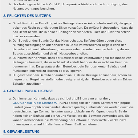
Das Nutzungsrecht nach Punkt 2, Unterpunkt a bleibt auch nach Kündigung des
Nutzungsvertrages bestehen.
3. PFLICHTEN DES NUTZERS
Du erklärst mit der Erstellung eines Beitrags, dass er keine Inhalte enthält, die gegen
geltendes Recht oder die guten Sitten verstoßen. Du erklärst insbesondere, dass du
das Recht besitzt, die in deinen Beiträgen verwendeten Links und Bilder zu setzen
bzw. zu verwenden.
Der Betreiber des Boards übt das Hausrecht aus. Bei Verstößen gegen diese
Nutzungsbedingungen oder anderer im Board veröffentlichten Regeln kann der
Betreiber dich nach Abmahnung zeitweise oder dauerhaft von der Nutzung dieses
Boards ausschließen und dir ein Hausverbot erteilen.
Du nimmst zur Kenntnis, dass der Betreiber keine Verantwortung für die Inhalte von
Beiträgen übernimmt, die er nicht selbst erstellt hat oder die er nicht zur Kenntnis
genommen hat. Du gestattest dem Betreiber, dein Benutzerkonto, Beiträge und
Funktionen jederzeit zu löschen oder zu sperren.
Du gestattest dem Betreiber darüber hinaus, deine Beiträge abzuändern, sofern sie
gegen o. g. Regeln verstoßen oder geeignet sind, dem Betreiber oder einem Dritten
Schaden zuzufügen.
4. GENERAL PUBLIC LICENSE
Du nimmst zur Kenntnis, dass es sich bei phpBB um eine unter der „
GNU General Public License v2
“ (GPL) bereitgestellten Foren-Software von phpBB
Limited (www.phpbb.com) handelt; deutschsprachige Informationen werden durch die
deutschsprachige Community unter www.phpbb.de zur Verfügung gestellt. Beide
haben keinen Einfluss auf die Art und Weise, wie die Software verwendet wird. Sie
können insbesondere die Verwendung der Software für bestimmte Zwecke nicht
untersagen oder auf Inhalte fremder Foren Einfluss nehmen.
5. GEWÄHRLEISTUNG