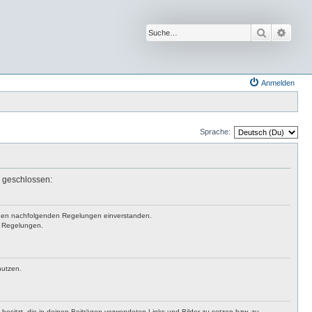
Suche
Erwei
Anmelden
Sprache:
n geschlossen:
mit den nachfolgenden Regelungen einverstanden.
en Regelungen.
nutzen.
t besitzt, die in deinen Beiträgen verwendeten Links und Bilder zu setzen bzw. zu