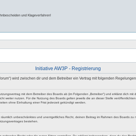
ahnbescheiden und Klageverfahren!
Initiative AW3P - Registrierung
/forum“) wird zwischen dir und dem Betreiber ein Vertrag mit folgenden Regelunge
n Nutzungsvertrag mit dem Betreiber des Boards ab (im Folgenden „Betreiber“) und erklärst dich 
ht weiter nutzen. Für die Nutzung des Boards gelten jeweils die an dieser Stelle veröffentlicht
iten ohne Einhaltung einer Frist jederzeit gekündigt werden.
 und räumlich unbeschränktes und unentgeltliches Recht, deinen Beitrag im Rahmen des Boards zu 
utzungsvertrages bestehen.
egen geltendes Recht oder die guten Sitten verstoßen. Du erklärst insbesondere, dass du das Rech