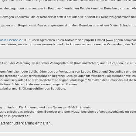
ngsbedingungen oder anderer im Board veröffentlichten Regeln kann der Betreiber dich nach A
Beiträgen übernimmt, die er nicht selbst erstellt hat oder die er nicht zur Kenntnis genommen ha
e gegen o. g. Regeln verstoßen oder geeignet sind, dem Betreiber oder einem Dritten Schaden z
blic License v2
“ (GPL) bereitgestellten Foren-Software von phpBB Limited (www.phpbb.com) ha
rt und Weise, wie die Software verwendet wird. Sie können insbesondere die Verwendung der Soft
nd der Verletzung wesentlicher Vertragspflichten (Kardinalpflichten) nur für Schäden, die auf ei
igem Verhalten oder bei Schäden aus der Verletzung von Leben, Körper und Gesundheit und der Ver
ragstypischen Durchschnittsschäden begrenzt. Dies gilt auch für mittelbare Folgeschäden wie 
er und Gesundheit oder vorsätzlichem oder grob fahrlässigem Verhalten des Betreibers auf die 
 mittelbare Schäden, insbesondere entgangenen Gewinn.
rbeiter und Erfüllungsgehilfen des Betreibers.
g zu ändern. Die Änderung wird dem Nutzer per E-Mail mitgeteilt.
uchs erlischt das zwischen dem Betreiber und dem Nutzer bestehende Vertragsverhältnis mit sofor
ungen zugestimmt hat.
atenschutzerklärung enthalten.