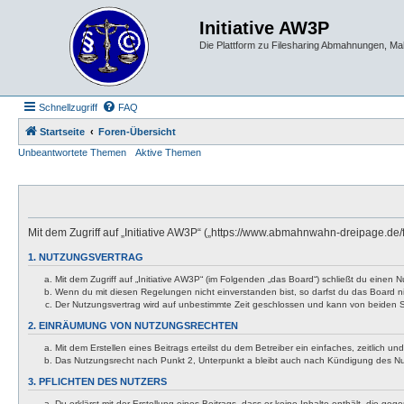
Initiative AW3P
Die Plattform zu Filesharing Abmahnungen, M
Schnellzugriff
FAQ
Startseite
Foren-Übersicht
Unbeantwortete Themen
Aktive Themen
Mit dem Zugriff auf „Initiative AW3P“ („https://www.abmahnwahn-dreipage.de
1. NUTZUNGSVERTRAG
Mit dem Zugriff auf „Initiative AW3P“ (im Folgenden „das Board“) schließt du eine
Wenn du mit diesen Regelungen nicht einverstanden bist, so darfst du das Board nic
Der Nutzungsvertrag wird auf unbestimmte Zeit geschlossen und kann von beiden Se
2. EINRÄUMUNG VON NUTZUNGSRECHTEN
Mit dem Erstellen eines Beitrags erteilst du dem Betreiber ein einfaches, zeitlich
Das Nutzungsrecht nach Punkt 2, Unterpunkt a bleibt auch nach Kündigung des N
3. PFLICHTEN DES NUTZERS
Du erklärst mit der Erstellung eines Beitrags, dass er keine Inhalte enthält, die g