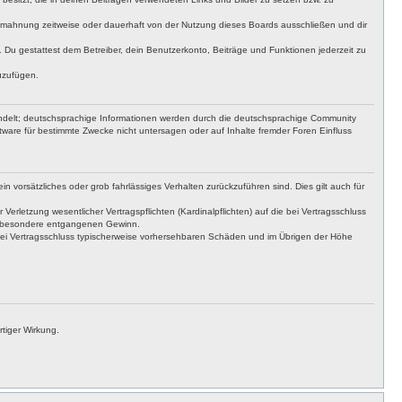
bmahnung zeitweise oder dauerhaft von der Nutzung dieses Boards ausschließen und dir
t. Du gestattest dem Betreiber, dein Benutzerkonto, Beiträge und Funktionen jederzeit zu
uzufügen.
ndelt; deutschsprachige Informationen werden durch die deutschsprachige Community
ware für bestimmte Zwecke nicht untersagen oder auf Inhalte fremder Foren Einfluss
n vorsätzliches oder grob fahrlässiges Verhalten zurückzuführen sind. Dies gilt auch für
letzung wesentlicher Vertragspflichten (Kardinalpflichten) auf die bei Vertragsschluss
insbesondere entgangenen Gewinn.
bei Vertragsschluss typischerweise vorhersehbaren Schäden und im Übrigen der Höhe
tiger Wirkung.