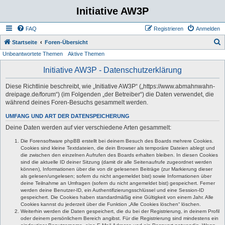
Initiative AW3P
FAQ
Registrieren
Anmelden
S
Startseite
Foren-Übersicht
Unbeantwortete Themen
Aktive Themen
u
c
Initiative AW3P - Datenschutzerklärung
h
Diese Richtlinie beschreibt, wie „Initiative AW3P“ („https://www.abmahnwahn-
e
dreipage.de/forum“) (im Folgenden „der Betreiber“) die Daten verwendet, die
während deines Foren-Besuchs gesammelt werden.
UMFANG UND ART DER DATENSPEICHERUNG
Deine Daten werden auf vier verschiedene Arten gesammelt:
Die Forensoftware phpBB erstellt bei deinem Besuch des Boards mehrere Cookies.
Cookies sind kleine Textdateien, die dein Browser als temporäre Dateien ablegt und
die zwischen den einzelnen Aufrufen des Boards erhalten bleiben. In diesen Cookies
sind die aktuelle ID deiner Sitzung (damit dir alle Seitenaufrufe zugeordnet werden
können), Informationen über die von dir gelesenen Beiträge (zur Markierung dieser
als gelesen/ungelesen; sofern du nicht angemeldet bist) sowie Informationen über
deine Teilnahme an Umfragen (sofern du nicht angemeldet bist) gespeichert. Ferner
werden deine Benutzer-ID, ein Authentifizierungsschlüssel und eine Session-ID
gespeichert. Die Cookies haben standardmäßig eine Gültigkeit von einem Jahr. Alle
Cookies kannst du jederzeit über die Funktion „Alle Cookies löschen“ löschen.
Weiterhin werden die Daten gespeichert, die du bei der Registrierung, in deinem Profil
oder deinem persönlichem Bereich angibst. Für die Registrierung sind mindestens ein