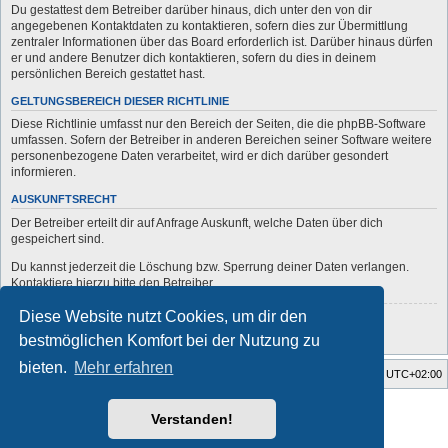
Du gestattest dem Betreiber darüber hinaus, dich unter den von dir
angegebenen Kontaktdaten zu kontaktieren, sofern dies zur Übermittlung
zentraler Informationen über das Board erforderlich ist. Darüber hinaus dürfen
er und andere Benutzer dich kontaktieren, sofern du dies in deinem
persönlichen Bereich gestattet hast.
GELTUNGSBEREICH DIESER RICHTLINIE
Diese Richtlinie umfasst nur den Bereich der Seiten, die die phpBB-Software
umfassen. Sofern der Betreiber in anderen Bereichen seiner Software weitere
personenbezogene Daten verarbeitet, wird er dich darüber gesondert
informieren.
AUSKUNFTSRECHT
Der Betreiber erteilt dir auf Anfrage Auskunft, welche Daten über dich
gespeichert sind.
Du kannst jederzeit die Löschung bzw. Sperrung deiner Daten verlangen.
Kontaktiere hierzu bitte den Betreiber.
Diese Website nutzt Cookies, um dir den
Zurück zur vorherigen Seite
bestmöglichen Komfort bei der Nutzung zu
bieten.
Mehr erfahren
Startseite
Foren-Übersicht
Alle Zeiten sind
UTC+02:00
Style developer by
forum
,
Verstanden!
Powered by
phpBB
® Forum Software © phpBB Limited
Deutsche Übersetzung durch
phpBB.de