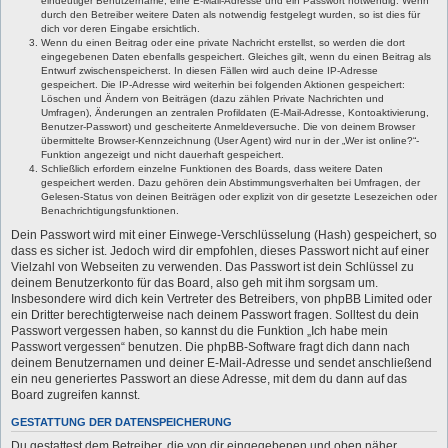
eindeutiger Benutzername, eine E-Mail-Adresse und ein Passwort notwendig. Wenn
durch den Betreiber weitere Daten als notwendig festgelegt wurden, so ist dies für
dich vor deren Eingabe ersichtlich.
Wenn du einen Beitrag oder eine private Nachricht erstellst, so werden die dort
eingegebenen Daten ebenfalls gespeichert. Gleiches gilt, wenn du einen Beitrag als
Entwurf zwischenspeicherst. In diesen Fällen wird auch deine IP-Adresse
gespeichert. Die IP-Adresse wird weiterhin bei folgenden Aktionen gespeichert:
Löschen und Ändern von Beiträgen (dazu zählen Private Nachrichten und
Umfragen), Änderungen an zentralen Profildaten (E-Mail-Adresse, Kontoaktivierung,
Benutzer-Passwort) und gescheiterte Anmeldeversuche. Die von deinem Browser
übermittelte Browser-Kennzeichnung (User Agent) wird nur in der „Wer ist online?“-
Funktion angezeigt und nicht dauerhaft gespeichert.
Schließlich erfordern einzelne Funktionen des Boards, dass weitere Daten
gespeichert werden. Dazu gehören dein Abstimmungsverhalten bei Umfragen, der
Gelesen-Status von deinen Beiträgen oder explizit von dir gesetzte Lesezeichen oder
Benachrichtigungsfunktionen.
Dein Passwort wird mit einer Einwege-Verschlüsselung (Hash) gespeichert, so
dass es sicher ist. Jedoch wird dir empfohlen, dieses Passwort nicht auf einer
Vielzahl von Webseiten zu verwenden. Das Passwort ist dein Schlüssel zu
deinem Benutzerkonto für das Board, also geh mit ihm sorgsam um.
Insbesondere wird dich kein Vertreter des Betreibers, von phpBB Limited oder
ein Dritter berechtigterweise nach deinem Passwort fragen. Solltest du dein
Passwort vergessen haben, so kannst du die Funktion „Ich habe mein
Passwort vergessen“ benutzen. Die phpBB-Software fragt dich dann nach
deinem Benutzernamen und deiner E-Mail-Adresse und sendet anschließend
ein neu generiertes Passwort an diese Adresse, mit dem du dann auf das
Board zugreifen kannst.
GESTATTUNG DER DATENSPEICHERUNG
Du gestattest dem Betreiber, die von dir eingegebenen und oben näher