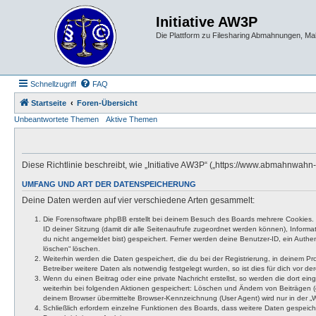
Initiative AW3P
Die Plattform zu Filesharing Abmahnungen, M
Schnellzugriff
FAQ
Startseite
Foren-Übersicht
Unbeantwortete Themen
Aktive Themen
Diese Richtlinie beschreibt, wie „Initiative AW3P“ („https://www.abmahnwa
UMFANG UND ART DER DATENSPEICHERUNG
Deine Daten werden auf vier verschiedene Arten gesammelt:
Die Forensoftware phpBB erstellt bei deinem Besuch des Boards mehrere Cookies. Co
ID deiner Sitzung (damit dir alle Seitenaufrufe zugeordnet werden können), Inform
du nicht angemeldet bist) gespeichert. Ferner werden deine Benutzer-ID, ein Authen
löschen“ löschen.
Weiterhin werden die Daten gespeichert, die du bei der Registrierung, in deinem P
Betreiber weitere Daten als notwendig festgelegt wurden, so ist dies für dich vor der
Wenn du einen Beitrag oder eine private Nachricht erstellst, so werden die dort ei
weiterhin bei folgenden Aktionen gespeichert: Löschen und Ändern von Beiträgen (
deinem Browser übermittelte Browser-Kennzeichnung (User Agent) wird nur in der „We
Schließlich erfordern einzelne Funktionen des Boards, dass weitere Daten gespeic