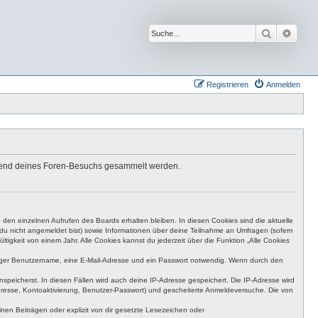
Suche
Erwei
Registrieren
Anmelden
ährend deines Foren-Besuchs gesammelt werden.
den einzelnen Aufrufen des Boards erhalten bleiben. In diesen Cookies sind die aktuelle
n du nicht angemeldet bist) sowie Informationen über deine Teilnahme an Umfragen (sofern
igkeit von einem Jahr. Alle Cookies kannst du jederzeit über die Funktion „Alle Cookies
eutiger Benutzername, eine E-Mail-Adresse und ein Passwort notwendig. Wenn durch den
nspeicherst. In diesen Fällen wird auch deine IP-Adresse gespeichert. Die IP-Adresse wird
dresse, Kontoaktivierung, Benutzer-Passwort) und gescheiterte Anmeldeversuche. Die von
en Beiträgen oder explizit von dir gesetzte Lesezeichen oder