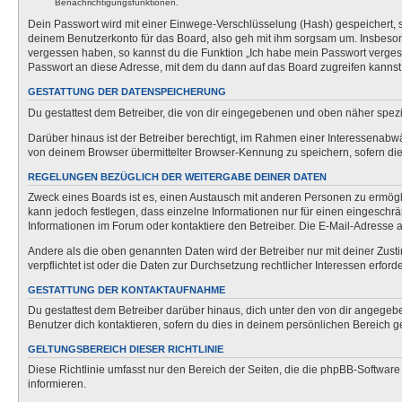
Benachrichtigungsfunktionen.
Dein Passwort wird mit einer Einwege-Verschlüsselung (Hash) gespeichert, so
deinem Benutzerkonto für das Board, also geh mit ihm sorgsam um. Insbesonde
vergessen haben, so kannst du die Funktion „Ich habe mein Passwort verge
Passwort an diese Adresse, mit dem du dann auf das Board zugreifen kannst
GESTATTUNG DER DATENSPEICHERUNG
Du gestattest dem Betreiber, die von dir eingegebenen und oben näher spezi
Darüber hinaus ist der Betreiber berechtigt, im Rahmen einer Interessenabw
von deinem Browser übermittelter Browser-Kennung zu speichern, sofern dies
REGELUNGEN BEZÜGLICH DER WEITERGABE DEINER DATEN
Zweck eines Boards ist es, einen Austausch mit anderen Personen zu ermöglich
kann jedoch festlegen, dass einzelne Informationen nur für einen eingeschrä
Informationen im Forum oder kontaktiere den Betreiber. Die E-Mail-Adresse a
Andere als die oben genannten Daten wird der Betreiber nur mit deiner Zusti
verpflichtet ist oder die Daten zur Durchsetzung rechtlicher Interessen erforde
GESTATTUNG DER KONTAKTAUFNAHME
Du gestattest dem Betreiber darüber hinaus, dich unter den von dir angegebe
Benutzer dich kontaktieren, sofern du dies in deinem persönlichen Bereich ge
GELTUNGSBEREICH DIESER RICHTLINIE
Diese Richtlinie umfasst nur den Bereich der Seiten, die die phpBB-Softwar
informieren.