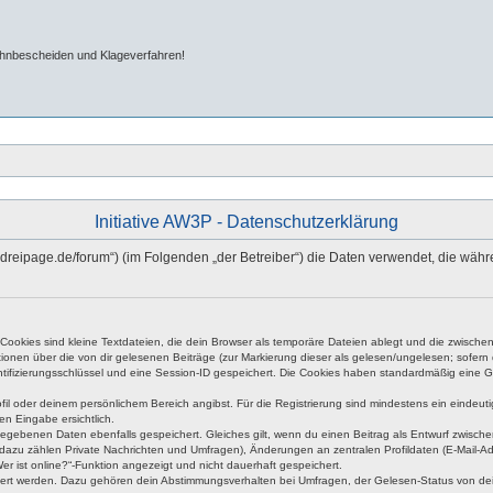
ahnbescheiden und Klageverfahren!
Initiative AW3P - Datenschutzerklärung
hn-dreipage.de/forum“) (im Folgenden „der Betreiber“) die Daten verwendet, die w
okies sind kleine Textdateien, die dein Browser als temporäre Dateien ablegt und die zwischen 
ationen über die von dir gelesenen Beiträge (zur Markierung dieser als gelesen/ungelesen; sofer
tifizierungsschlüssel und eine Session-ID gespeichert. Die Cookies haben standardmäßig eine Gült
rofil oder deinem persönlichem Bereich angibst. Für die Registrierung sind mindestens ein eind
en Eingabe ersichtlich.
ngegebenen Daten ebenfalls gespeichert. Gleiches gilt, wenn du einen Beitrag als Entwurf zwische
dazu zählen Private Nachrichten und Umfragen), Änderungen an zentralen Profildaten (E-Mail-A
r ist online?“-Funktion angezeigt und nicht dauerhaft gespeichert.
hert werden. Dazu gehören dein Abstimmungsverhalten bei Umfragen, der Gelesen-Status von dein