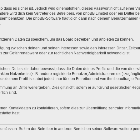
 dass es sicher ist. Jedoch wird dir empfohlen, dieses Passwort nicht auf einer V
re wird dich kein Vertreter des Betreibers, von phpBB Limited oder ein Dritter b
ssen“ benutzen. Die phpBB-Software fragt dich dann nach deinem Benutzernamen 
.
fizierten Daten zu speichern, um das Board betreiben und anbieten zu können.
ägung zwischen deinen und seinen Interessen sowie den Interessen Dritter, Zeitp
 zur Gefahrenabwehr oder zur rechtlichen Nachverfolgbarkeit notwendig ist.
en. Du bist dir daher bewusst, dass die Daten deines Profils und die von dir erstel
nkten Nutzerkreis (z. B. andere registrierte Benutzer, Administratoren etc.) zugä
us deinem Profil ist dabei jedoch nur für den Betreiber und von ihm beauftragte P
mmung an Dritte weitergeben. Dies gilt nicht, sofern er auf Grund gesetzlicher Re
rlich sind.
nen Kontaktdaten zu kontaktieren, sofern dies zur Übermittlung zentraler Informati
stattet hast.
e umfassen. Sofern der Betreiber in anderen Bereichen seiner Software weitere pe