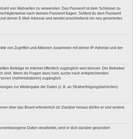
ielzahl von Webseiten zu verwenden. Das Passwort ist dein Schlüssel zu
erechtigterweise nach deinem Passwort fragen. Solltest du dein Passwort
und deiner E-Mail-Adresse und sendet anschließend ein neu generiertes
unkte von Zugriffen und Aktionen zusammen mit deiner IP-Adresse und der
lten Beiträge im Internet öffentlich zugänglich sein können. Der Betreiber
nglich sind. Wenn du Fragen dazu hast, suche nach entsprechenden
ersonen (Administratoren) zugänglich.
gelungen zur Weitergabe der Daten (z. B. an Strafverfolgungsbehörden)
onen über das Board erforderlich ist. Darüber hinaus dürfen er und andere
rsonenbezogene Daten verarbeitet, wird er dich darüber gesondert