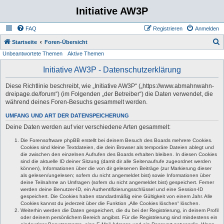
Initiative AW3P
FAQ
Registrieren
Anmelden
S
Startseite
Foren-Übersicht
Unbeantwortete Themen
Aktive Themen
u
c
Initiative AW3P - Datenschutzerklärung
h
Diese Richtlinie beschreibt, wie „Initiative AW3P“ („https://www.abmahnwahn-
e
dreipage.de/forum“) (im Folgenden „der Betreiber“) die Daten verwendet, die
während deines Foren-Besuchs gesammelt werden.
UMFANG UND ART DER DATENSPEICHERUNG
Deine Daten werden auf vier verschiedene Arten gesammelt:
Die Forensoftware phpBB erstellt bei deinem Besuch des Boards mehrere Cookies.
Cookies sind kleine Textdateien, die dein Browser als temporäre Dateien ablegt und
die zwischen den einzelnen Aufrufen des Boards erhalten bleiben. In diesen Cookies
sind die aktuelle ID deiner Sitzung (damit dir alle Seitenaufrufe zugeordnet werden
können), Informationen über die von dir gelesenen Beiträge (zur Markierung dieser
als gelesen/ungelesen; sofern du nicht angemeldet bist) sowie Informationen über
deine Teilnahme an Umfragen (sofern du nicht angemeldet bist) gespeichert. Ferner
werden deine Benutzer-ID, ein Authentifizierungsschlüssel und eine Session-ID
gespeichert. Die Cookies haben standardmäßig eine Gültigkeit von einem Jahr. Alle
Cookies kannst du jederzeit über die Funktion „Alle Cookies löschen“ löschen.
Weiterhin werden die Daten gespeichert, die du bei der Registrierung, in deinem Profil
oder deinem persönlichem Bereich angibst. Für die Registrierung sind mindestens ein