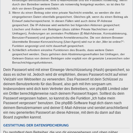
eindeutiger Benutzername, eine E-Mail-Adresse und ein Passwort notwendig. Wenn
durch den Betreiber weitere Daten als notwendig festgelegt wurden, so ist dies für
dich vor deren Eingabe ersichtlich.
Wenn du einen Beitrag oder eine private Nachricht erstellst, so werden die dort
eingegebenen Daten ebenfalls gespeichert. Gleiches gilt, wenn du einen Beitrag als
Entwurf zwischenspeicherst. In diesen Fällen wird auch deine IP-Adresse
gespeichert. Die IP-Adresse wird weiterhin bei folgenden Aktionen gespeichert:
Löschen und Ändern von Beiträgen (dazu zählen Private Nachrichten und
Umfragen), Änderungen an zentralen Profildaten (E-Mail-Adresse, Kontoaktivierung,
Benutzer-Passwort) und gescheiterte Anmeldeversuche. Die von deinem Browser
übermittelte Browser-Kennzeichnung (User Agent) wird nur in der „Wer ist online?“-
Funktion angezeigt und nicht dauerhaft gespeichert.
Schließlich erfordern einzelne Funktionen des Boards, dass weitere Daten
gespeichert werden. Dazu gehören dein Abstimmungsverhalten bei Umfragen, der
Gelesen-Status von deinen Beiträgen oder explizit von dir gesetzte Lesezeichen oder
Benachrichtigungsfunktionen.
Dein Passwort wird mit einer Einwege-Verschlüsselung (Hash) gespeichert, so
dass es sicher ist. Jedoch wird dir empfohlen, dieses Passwort nicht auf einer
Vielzahl von Webseiten zu verwenden. Das Passwort ist dein Schlüssel zu
deinem Benutzerkonto für das Board, also geh mit ihm sorgsam um.
Insbesondere wird dich kein Vertreter des Betreibers, von phpBB Limited oder
ein Dritter berechtigterweise nach deinem Passwort fragen. Solltest du dein
Passwort vergessen haben, so kannst du die Funktion „Ich habe mein
Passwort vergessen“ benutzen. Die phpBB-Software fragt dich dann nach
deinem Benutzernamen und deiner E-Mail-Adresse und sendet anschließend
ein neu generiertes Passwort an diese Adresse, mit dem du dann auf das
Board zugreifen kannst.
GESTATTUNG DER DATENSPEICHERUNG
Du gestattest dem Betreiber, die von dir eingegebenen und oben näher