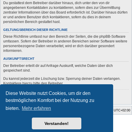
Du gestattest dem Betreiber darüber hinaus, dich unter den von dir
angegebenen Kontaktdaten zu kontaktieren, sofern dies zur Übermittlung
zentraler Informationen über das Board erforderlich ist. Darüber hinaus dürfen
er und andere Benutzer dich kontaktieren, sofern du dies in deinem
persönlichen Bereich gestattet hast.
GELTUNGSBEREICH DIESER RICHTLINIE
Diese Richtlinie umfasst nur den Bereich der Seiten, die die phpBB-Software
umfassen. Sofern der Betreiber in anderen Bereichen seiner Software weitere
personenbezogene Daten verarbeitet, wird er dich darüber gesondert
informieren.
AUSKUNFTSRECHT
Der Betreiber erteilt dir auf Anfrage Auskunft, welche Daten über dich
gespeichert sind.
Du kannst jederzeit die Löschung bzw. Sperrung deiner Daten verlangen.
Kontaktiere hierzu bitte den Betreiber.
Diese Website nutzt Cookies, um dir den
Zurück zur vorherigen Seite
bestmöglichen Komfort bei der Nutzung zu
bieten.
Mehr erfahren
Startseite
Foren-Übersicht
Alle Zeiten sind
UTC+02:00
Style developer by
forum
,
Verstanden!
Powered by
phpBB
® Forum Software © phpBB Limited
Deutsche Übersetzung durch
phpBB.de