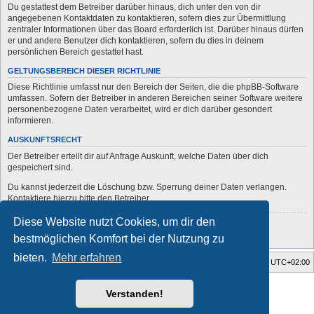
Du gestattest dem Betreiber darüber hinaus, dich unter den von dir
angegebenen Kontaktdaten zu kontaktieren, sofern dies zur Übermittlung
zentraler Informationen über das Board erforderlich ist. Darüber hinaus dürfen
er und andere Benutzer dich kontaktieren, sofern du dies in deinem
persönlichen Bereich gestattet hast.
GELTUNGSBEREICH DIESER RICHTLINIE
Diese Richtlinie umfasst nur den Bereich der Seiten, die die phpBB-Software
umfassen. Sofern der Betreiber in anderen Bereichen seiner Software weitere
personenbezogene Daten verarbeitet, wird er dich darüber gesondert
informieren.
AUSKUNFTSRECHT
Der Betreiber erteilt dir auf Anfrage Auskunft, welche Daten über dich
gespeichert sind.
Du kannst jederzeit die Löschung bzw. Sperrung deiner Daten verlangen.
Kontaktiere hierzu bitte den Betreiber.
Diese Website nutzt Cookies, um dir den
Zurück zur vorherigen Seite
bestmöglichen Komfort bei der Nutzung zu
bieten.
Mehr erfahren
Startseite
Foren-Übersicht
Alle Zeiten sind
UTC+02:00
Style developer by
forum
,
Verstanden!
Powered by
phpBB
® Forum Software © phpBB Limited
Deutsche Übersetzung durch
phpBB.de