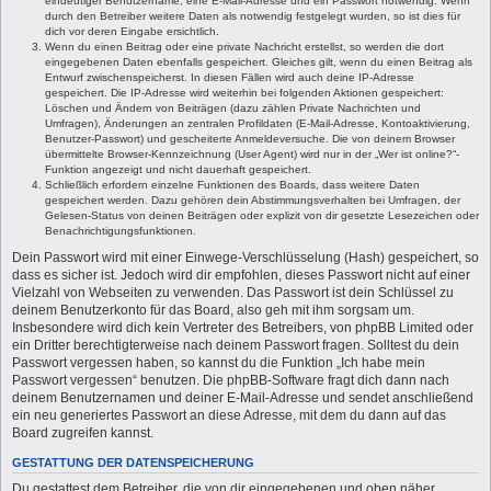
eindeutiger Benutzername, eine E-Mail-Adresse und ein Passwort notwendig. Wenn
durch den Betreiber weitere Daten als notwendig festgelegt wurden, so ist dies für
dich vor deren Eingabe ersichtlich.
Wenn du einen Beitrag oder eine private Nachricht erstellst, so werden die dort
eingegebenen Daten ebenfalls gespeichert. Gleiches gilt, wenn du einen Beitrag als
Entwurf zwischenspeicherst. In diesen Fällen wird auch deine IP-Adresse
gespeichert. Die IP-Adresse wird weiterhin bei folgenden Aktionen gespeichert:
Löschen und Ändern von Beiträgen (dazu zählen Private Nachrichten und
Umfragen), Änderungen an zentralen Profildaten (E-Mail-Adresse, Kontoaktivierung,
Benutzer-Passwort) und gescheiterte Anmeldeversuche. Die von deinem Browser
übermittelte Browser-Kennzeichnung (User Agent) wird nur in der „Wer ist online?“-
Funktion angezeigt und nicht dauerhaft gespeichert.
Schließlich erfordern einzelne Funktionen des Boards, dass weitere Daten
gespeichert werden. Dazu gehören dein Abstimmungsverhalten bei Umfragen, der
Gelesen-Status von deinen Beiträgen oder explizit von dir gesetzte Lesezeichen oder
Benachrichtigungsfunktionen.
Dein Passwort wird mit einer Einwege-Verschlüsselung (Hash) gespeichert, so
dass es sicher ist. Jedoch wird dir empfohlen, dieses Passwort nicht auf einer
Vielzahl von Webseiten zu verwenden. Das Passwort ist dein Schlüssel zu
deinem Benutzerkonto für das Board, also geh mit ihm sorgsam um.
Insbesondere wird dich kein Vertreter des Betreibers, von phpBB Limited oder
ein Dritter berechtigterweise nach deinem Passwort fragen. Solltest du dein
Passwort vergessen haben, so kannst du die Funktion „Ich habe mein
Passwort vergessen“ benutzen. Die phpBB-Software fragt dich dann nach
deinem Benutzernamen und deiner E-Mail-Adresse und sendet anschließend
ein neu generiertes Passwort an diese Adresse, mit dem du dann auf das
Board zugreifen kannst.
GESTATTUNG DER DATENSPEICHERUNG
Du gestattest dem Betreiber, die von dir eingegebenen und oben näher