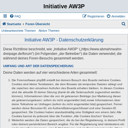
Initiative AW3P
FAQ
Registrieren
Anmelden
S
Startseite
Foren-Übersicht
Unbeantwortete Themen
Aktive Themen
u
c
Initiative AW3P - Datenschutzerklärung
h
Diese Richtlinie beschreibt, wie „Initiative AW3P“ („https://www.abmahnwahn-
e
dreipage.de/forum“) (im Folgenden „der Betreiber“) die Daten verwendet, die
während deines Foren-Besuchs gesammelt werden.
UMFANG UND ART DER DATENSPEICHERUNG
Deine Daten werden auf vier verschiedene Arten gesammelt:
Die Forensoftware phpBB erstellt bei deinem Besuch des Boards mehrere Cookies.
Cookies sind kleine Textdateien, die dein Browser als temporäre Dateien ablegt und
die zwischen den einzelnen Aufrufen des Boards erhalten bleiben. In diesen Cookies
sind die aktuelle ID deiner Sitzung (damit dir alle Seitenaufrufe zugeordnet werden
können), Informationen über die von dir gelesenen Beiträge (zur Markierung dieser
als gelesen/ungelesen; sofern du nicht angemeldet bist) sowie Informationen über
deine Teilnahme an Umfragen (sofern du nicht angemeldet bist) gespeichert. Ferner
werden deine Benutzer-ID, ein Authentifizierungsschlüssel und eine Session-ID
gespeichert. Die Cookies haben standardmäßig eine Gültigkeit von einem Jahr. Alle
Cookies kannst du jederzeit über die Funktion „Alle Cookies löschen“ löschen.
Weiterhin werden die Daten gespeichert, die du bei der Registrierung, in deinem Profil
oder deinem persönlichem Bereich angibst. Für die Registrierung sind mindestens ein