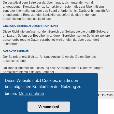
Du gestattest dem Betreiber darüber hinaus, dich unter den von dir
angegebenen Kontaktdaten zu kontaktieren, sofern dies zur Übermittlung
zentraler Informationen über das Board erforderlich ist. Darüber hinaus dürfen
er und andere Benutzer dich kontaktieren, sofern du dies in deinem
persönlichen Bereich gestattet hast.
GELTUNGSBEREICH DIESER RICHTLINIE
Diese Richtlinie umfasst nur den Bereich der Seiten, die die phpBB-Software
umfassen. Sofern der Betreiber in anderen Bereichen seiner Software weitere
personenbezogene Daten verarbeitet, wird er dich darüber gesondert
informieren.
AUSKUNFTSRECHT
Der Betreiber erteilt dir auf Anfrage Auskunft, welche Daten über dich
gespeichert sind.
Du kannst jederzeit die Löschung bzw. Sperrung deiner Daten verlangen.
Kontaktiere hierzu bitte den Betreiber.
Diese Website nutzt Cookies, um dir den
Zurück zur vorherigen Seite
bestmöglichen Komfort bei der Nutzung zu
bieten.
Mehr erfahren
Startseite
Foren-Übersicht
Alle Zeiten sind
UTC+02:00
Style developer by
forum
,
Verstanden!
Powered by
phpBB
® Forum Software © phpBB Limited
Deutsche Übersetzung durch
phpBB.de