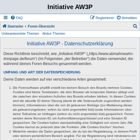
Initiative AW3P
FAQ
Registrieren
Anmelden
S
Startseite
Foren-Übersicht
Unbeantwortete Themen
Aktive Themen
u
c
Initiative AW3P - Datenschutzerklärung
h
Diese Richtlinie beschreibt, wie „Initiative AW3P“ („https://www.abmahnwahn-
e
dreipage.de/forum“) (im Folgenden „der Betreiber“) die Daten verwendet, die
während deines Foren-Besuchs gesammelt werden.
UMFANG UND ART DER DATENSPEICHERUNG
Deine Daten werden auf vier verschiedene Arten gesammelt:
Die Forensoftware phpBB erstellt bei deinem Besuch des Boards mehrere Cookies.
Cookies sind kleine Textdateien, die dein Browser als temporäre Dateien ablegt und
die zwischen den einzelnen Aufrufen des Boards erhalten bleiben. In diesen Cookies
sind die aktuelle ID deiner Sitzung (damit dir alle Seitenaufrufe zugeordnet werden
können), Informationen über die von dir gelesenen Beiträge (zur Markierung dieser
als gelesen/ungelesen; sofern du nicht angemeldet bist) sowie Informationen über
deine Teilnahme an Umfragen (sofern du nicht angemeldet bist) gespeichert. Ferner
werden deine Benutzer-ID, ein Authentifizierungsschlüssel und eine Session-ID
gespeichert. Die Cookies haben standardmäßig eine Gültigkeit von einem Jahr. Alle
Cookies kannst du jederzeit über die Funktion „Alle Cookies löschen“ löschen.
Weiterhin werden die Daten gespeichert, die du bei der Registrierung, in deinem Profil
oder deinem persönlichem Bereich angibst. Für die Registrierung sind mindestens ein