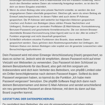
eindeutiger Benutzername, eine E-Mail-Adresse und ein Passwort notwendig. Wenn
durch den Betreiber weitere Daten als notwendig festgelegt wurden, so ist dies für
dich vor deren Eingabe ersichtlich.
Wenn du einen Beitrag oder eine private Nachricht erstellst, so werden die dort
eingegebenen Daten ebenfalls gespeichert. Gleiches gilt, wenn du einen Beitrag als
Entwurf zwischenspeicherst. In diesen Fällen wird auch deine IP-Adresse
gespeichert. Die IP-Adresse wird weiterhin bei folgenden Aktionen gespeichert:
Löschen und Ändern von Beiträgen (dazu zählen Private Nachrichten und
Umfragen), Änderungen an zentralen Profildaten (E-Mail-Adresse, Kontoaktivierung,
Benutzer-Passwort) und gescheiterte Anmeldeversuche. Die von deinem Browser
übermittelte Browser-Kennzeichnung (User Agent) wird nur in der „Wer ist online?“-
Funktion angezeigt und nicht dauerhaft gespeichert.
Schließlich erfordern einzelne Funktionen des Boards, dass weitere Daten
gespeichert werden. Dazu gehören dein Abstimmungsverhalten bei Umfragen, der
Gelesen-Status von deinen Beiträgen oder explizit von dir gesetzte Lesezeichen oder
Benachrichtigungsfunktionen.
Dein Passwort wird mit einer Einwege-Verschlüsselung (Hash) gespeichert, so
dass es sicher ist. Jedoch wird dir empfohlen, dieses Passwort nicht auf einer
Vielzahl von Webseiten zu verwenden. Das Passwort ist dein Schlüssel zu
deinem Benutzerkonto für das Board, also geh mit ihm sorgsam um.
Insbesondere wird dich kein Vertreter des Betreibers, von phpBB Limited oder
ein Dritter berechtigterweise nach deinem Passwort fragen. Solltest du dein
Passwort vergessen haben, so kannst du die Funktion „Ich habe mein
Passwort vergessen“ benutzen. Die phpBB-Software fragt dich dann nach
deinem Benutzernamen und deiner E-Mail-Adresse und sendet anschließend
ein neu generiertes Passwort an diese Adresse, mit dem du dann auf das
Board zugreifen kannst.
GESTATTUNG DER DATENSPEICHERUNG
Du gestattest dem Betreiber, die von dir eingegebenen und oben näher