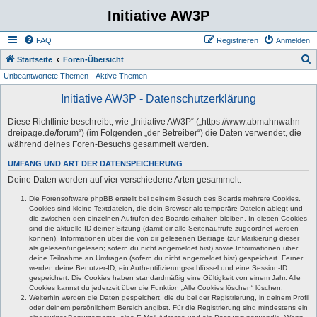
Initiative AW3P
FAQ
Registrieren
Anmelden
S
Startseite
Foren-Übersicht
Unbeantwortete Themen
Aktive Themen
u
c
Initiative AW3P - Datenschutzerklärung
h
Diese Richtlinie beschreibt, wie „Initiative AW3P“ („https://www.abmahnwahn-
e
dreipage.de/forum“) (im Folgenden „der Betreiber“) die Daten verwendet, die
während deines Foren-Besuchs gesammelt werden.
UMFANG UND ART DER DATENSPEICHERUNG
Deine Daten werden auf vier verschiedene Arten gesammelt:
Die Forensoftware phpBB erstellt bei deinem Besuch des Boards mehrere Cookies.
Cookies sind kleine Textdateien, die dein Browser als temporäre Dateien ablegt und
die zwischen den einzelnen Aufrufen des Boards erhalten bleiben. In diesen Cookies
sind die aktuelle ID deiner Sitzung (damit dir alle Seitenaufrufe zugeordnet werden
können), Informationen über die von dir gelesenen Beiträge (zur Markierung dieser
als gelesen/ungelesen; sofern du nicht angemeldet bist) sowie Informationen über
deine Teilnahme an Umfragen (sofern du nicht angemeldet bist) gespeichert. Ferner
werden deine Benutzer-ID, ein Authentifizierungsschlüssel und eine Session-ID
gespeichert. Die Cookies haben standardmäßig eine Gültigkeit von einem Jahr. Alle
Cookies kannst du jederzeit über die Funktion „Alle Cookies löschen“ löschen.
Weiterhin werden die Daten gespeichert, die du bei der Registrierung, in deinem Profil
oder deinem persönlichem Bereich angibst. Für die Registrierung sind mindestens ein