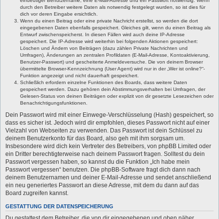
eindeutiger Benutzername, eine E-Mail-Adresse und ein Passwort notwendig. Wenn
durch den Betreiber weitere Daten als notwendig festgelegt wurden, so ist dies für
dich vor deren Eingabe ersichtlich.
Wenn du einen Beitrag oder eine private Nachricht erstellst, so werden die dort
eingegebenen Daten ebenfalls gespeichert. Gleiches gilt, wenn du einen Beitrag als
Entwurf zwischenspeicherst. In diesen Fällen wird auch deine IP-Adresse
gespeichert. Die IP-Adresse wird weiterhin bei folgenden Aktionen gespeichert:
Löschen und Ändern von Beiträgen (dazu zählen Private Nachrichten und
Umfragen), Änderungen an zentralen Profildaten (E-Mail-Adresse, Kontoaktivierung,
Benutzer-Passwort) und gescheiterte Anmeldeversuche. Die von deinem Browser
übermittelte Browser-Kennzeichnung (User Agent) wird nur in der „Wer ist online?“-
Funktion angezeigt und nicht dauerhaft gespeichert.
Schließlich erfordern einzelne Funktionen des Boards, dass weitere Daten
gespeichert werden. Dazu gehören dein Abstimmungsverhalten bei Umfragen, der
Gelesen-Status von deinen Beiträgen oder explizit von dir gesetzte Lesezeichen oder
Benachrichtigungsfunktionen.
Dein Passwort wird mit einer Einwege-Verschlüsselung (Hash) gespeichert, so
dass es sicher ist. Jedoch wird dir empfohlen, dieses Passwort nicht auf einer
Vielzahl von Webseiten zu verwenden. Das Passwort ist dein Schlüssel zu
deinem Benutzerkonto für das Board, also geh mit ihm sorgsam um.
Insbesondere wird dich kein Vertreter des Betreibers, von phpBB Limited oder
ein Dritter berechtigterweise nach deinem Passwort fragen. Solltest du dein
Passwort vergessen haben, so kannst du die Funktion „Ich habe mein
Passwort vergessen“ benutzen. Die phpBB-Software fragt dich dann nach
deinem Benutzernamen und deiner E-Mail-Adresse und sendet anschließend
ein neu generiertes Passwort an diese Adresse, mit dem du dann auf das
Board zugreifen kannst.
GESTATTUNG DER DATENSPEICHERUNG
Du gestattest dem Betreiber, die von dir eingegebenen und oben näher