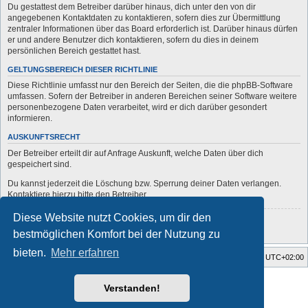
Du gestattest dem Betreiber darüber hinaus, dich unter den von dir
angegebenen Kontaktdaten zu kontaktieren, sofern dies zur Übermittlung
zentraler Informationen über das Board erforderlich ist. Darüber hinaus dürfen
er und andere Benutzer dich kontaktieren, sofern du dies in deinem
persönlichen Bereich gestattet hast.
GELTUNGSBEREICH DIESER RICHTLINIE
Diese Richtlinie umfasst nur den Bereich der Seiten, die die phpBB-Software
umfassen. Sofern der Betreiber in anderen Bereichen seiner Software weitere
personenbezogene Daten verarbeitet, wird er dich darüber gesondert
informieren.
AUSKUNFTSRECHT
Der Betreiber erteilt dir auf Anfrage Auskunft, welche Daten über dich
gespeichert sind.
Du kannst jederzeit die Löschung bzw. Sperrung deiner Daten verlangen.
Kontaktiere hierzu bitte den Betreiber.
Diese Website nutzt Cookies, um dir den
Zurück zur vorherigen Seite
bestmöglichen Komfort bei der Nutzung zu
bieten.
Mehr erfahren
Startseite
Foren-Übersicht
Alle Zeiten sind
UTC+02:00
Style developer by
forum
,
Verstanden!
Powered by
phpBB
® Forum Software © phpBB Limited
Deutsche Übersetzung durch
phpBB.de