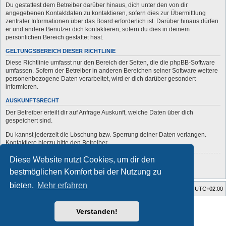
Du gestattest dem Betreiber darüber hinaus, dich unter den von dir
angegebenen Kontaktdaten zu kontaktieren, sofern dies zur Übermittlung
zentraler Informationen über das Board erforderlich ist. Darüber hinaus dürfen
er und andere Benutzer dich kontaktieren, sofern du dies in deinem
persönlichen Bereich gestattet hast.
GELTUNGSBEREICH DIESER RICHTLINIE
Diese Richtlinie umfasst nur den Bereich der Seiten, die die phpBB-Software
umfassen. Sofern der Betreiber in anderen Bereichen seiner Software weitere
personenbezogene Daten verarbeitet, wird er dich darüber gesondert
informieren.
AUSKUNFTSRECHT
Der Betreiber erteilt dir auf Anfrage Auskunft, welche Daten über dich
gespeichert sind.
Du kannst jederzeit die Löschung bzw. Sperrung deiner Daten verlangen.
Kontaktiere hierzu bitte den Betreiber.
Diese Website nutzt Cookies, um dir den
Zurück zur vorherigen Seite
bestmöglichen Komfort bei der Nutzung zu
bieten.
Mehr erfahren
Startseite
Foren-Übersicht
Alle Zeiten sind
UTC+02:00
Style developer by
forum
,
Verstanden!
Powered by
phpBB
® Forum Software © phpBB Limited
Deutsche Übersetzung durch
phpBB.de