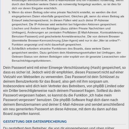
eindeutiger Benutzername, eine E-Mail-Adresse und ein Passwort notwendig. Wenn
durch den Betreiber weitere Daten als notwendig festgelegt wurden, so ist dies für
dich vor deren Eingabe ersichtlich.
Wenn du einen Beitrag oder eine private Nachricht erstellst, so werden die dort
eingegebenen Daten ebenfalls gespeichert. Gleiches gilt, wenn du einen Beitrag als
Entwurf zwischenspeicherst. In diesen Fällen wird auch deine IP-Adresse
gespeichert. Die IP-Adresse wird weiterhin bei folgenden Aktionen gespeichert:
Löschen und Ändern von Beiträgen (dazu zählen Private Nachrichten und
Umfragen), Änderungen an zentralen Profildaten (E-Mail-Adresse, Kontoaktivierung,
Benutzer-Passwort) und gescheiterte Anmeldeversuche. Die von deinem Browser
übermittelte Browser-Kennzeichnung (User Agent) wird nur in der „Wer ist online?“-
Funktion angezeigt und nicht dauerhaft gespeichert.
Schließlich erfordern einzelne Funktionen des Boards, dass weitere Daten
gespeichert werden. Dazu gehören dein Abstimmungsverhalten bei Umfragen, der
Gelesen-Status von deinen Beiträgen oder explizit von dir gesetzte Lesezeichen oder
Benachrichtigungsfunktionen.
Dein Passwort wird mit einer Einwege-Verschlüsselung (Hash) gespeichert, so
dass es sicher ist. Jedoch wird dir empfohlen, dieses Passwort nicht auf einer
Vielzahl von Webseiten zu verwenden. Das Passwort ist dein Schlüssel zu
deinem Benutzerkonto für das Board, also geh mit ihm sorgsam um.
Insbesondere wird dich kein Vertreter des Betreibers, von phpBB Limited oder
ein Dritter berechtigterweise nach deinem Passwort fragen. Solltest du dein
Passwort vergessen haben, so kannst du die Funktion „Ich habe mein
Passwort vergessen“ benutzen. Die phpBB-Software fragt dich dann nach
deinem Benutzernamen und deiner E-Mail-Adresse und sendet anschließend
ein neu generiertes Passwort an diese Adresse, mit dem du dann auf das
Board zugreifen kannst.
GESTATTUNG DER DATENSPEICHERUNG
Du gestattest dem Betreiber, die von dir eingegebenen und oben näher