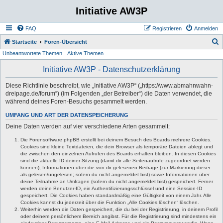
Initiative AW3P
FAQ
Registrieren
Anmelden
S
Startseite
Foren-Übersicht
Unbeantwortete Themen
Aktive Themen
u
c
Initiative AW3P - Datenschutzerklärung
h
Diese Richtlinie beschreibt, wie „Initiative AW3P“ („https://www.abmahnwahn-
e
dreipage.de/forum“) (im Folgenden „der Betreiber“) die Daten verwendet, die
während deines Foren-Besuchs gesammelt werden.
UMFANG UND ART DER DATENSPEICHERUNG
Deine Daten werden auf vier verschiedene Arten gesammelt:
Die Forensoftware phpBB erstellt bei deinem Besuch des Boards mehrere Cookies.
Cookies sind kleine Textdateien, die dein Browser als temporäre Dateien ablegt und
die zwischen den einzelnen Aufrufen des Boards erhalten bleiben. In diesen Cookies
sind die aktuelle ID deiner Sitzung (damit dir alle Seitenaufrufe zugeordnet werden
können), Informationen über die von dir gelesenen Beiträge (zur Markierung dieser
als gelesen/ungelesen; sofern du nicht angemeldet bist) sowie Informationen über
deine Teilnahme an Umfragen (sofern du nicht angemeldet bist) gespeichert. Ferner
werden deine Benutzer-ID, ein Authentifizierungsschlüssel und eine Session-ID
gespeichert. Die Cookies haben standardmäßig eine Gültigkeit von einem Jahr. Alle
Cookies kannst du jederzeit über die Funktion „Alle Cookies löschen“ löschen.
Weiterhin werden die Daten gespeichert, die du bei der Registrierung, in deinem Profil
oder deinem persönlichem Bereich angibst. Für die Registrierung sind mindestens ein