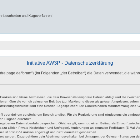
ahnbescheiden und Klageverfahren!
Initiative AW3P - Datenschutzerklärung
hn-dreipage.de/forum“) (im Folgenden „der Betreiber“) die Daten verwendet, die w
okies sind kleine Textdateien, die dein Browser als temporäre Dateien ablegt und die zwischen 
ationen über die von dir gelesenen Beiträge (zur Markierung dieser als gelesen/ungelesen; sofer
tifizierungsschlüssel und eine Session-ID gespeichert. Die Cookies haben standardmäßig eine Gült
rofil oder deinem persönlichem Bereich angibst. Für die Registrierung sind mindestens ein eind
en Eingabe ersichtlich.
ngegebenen Daten ebenfalls gespeichert. Gleiches gilt, wenn du einen Beitrag als Entwurf zwische
dazu zählen Private Nachrichten und Umfragen), Änderungen an zentralen Profildaten (E-Mail-A
r ist online?“-Funktion angezeigt und nicht dauerhaft gespeichert.
hert werden. Dazu gehören dein Abstimmungsverhalten bei Umfragen, der Gelesen-Status von dein