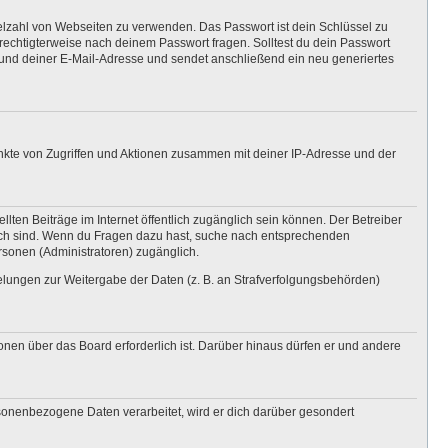
ielzahl von Webseiten zu verwenden. Das Passwort ist dein Schlüssel zu
erechtigterweise nach deinem Passwort fragen. Solltest du dein Passwort
und deiner E-Mail-Adresse und sendet anschließend ein neu generiertes
unkte von Zugriffen und Aktionen zusammen mit deiner IP-Adresse und der
lten Beiträge im Internet öffentlich zugänglich sein können. Der Betreiber
nglich sind. Wenn du Fragen dazu hast, suche nach entsprechenden
ersonen (Administratoren) zugänglich.
gelungen zur Weitergabe der Daten (z. B. an Strafverfolgungsbehörden)
onen über das Board erforderlich ist. Darüber hinaus dürfen er und andere
rsonenbezogene Daten verarbeitet, wird er dich darüber gesondert