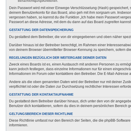
Benachrichtigungsfunktionen.
Dein Passwort wird mit einer Einwege-Verschlüsselung (Hash) gespeichert, so
deinem Benutzerkonto für das Board, also geh mit ihm sorgsam um. Insbesonde
vergessen haben, so kannst du die Funktion „Ich habe mein Passwort verge
Passwort an diese Adresse, mit dem du dann auf das Board zugreifen kannst
GESTATTUNG DER DATENSPEICHERUNG
Du gestattest dem Betreiber, die von dir eingegebenen und oben näher spezi
Darüber hinaus ist der Betreiber berechtigt, im Rahmen einer Interessenabw
von deinem Browser übermittelter Browser-Kennung zu speichern, sofern dies
REGELUNGEN BEZÜGLICH DER WEITERGABE DEINER DATEN
Zweck eines Boards ist es, einen Austausch mit anderen Personen zu ermöglich
kann jedoch festlegen, dass einzelne Informationen nur für einen eingeschrä
Informationen im Forum oder kontaktiere den Betreiber. Die E-Mail-Adresse a
Andere als die oben genannten Daten wird der Betreiber nur mit deiner Zusti
verpflichtet ist oder die Daten zur Durchsetzung rechtlicher Interessen erforde
GESTATTUNG DER KONTAKTAUFNAHME
Du gestattest dem Betreiber darüber hinaus, dich unter den von dir angegebe
Benutzer dich kontaktieren, sofern du dies in deinem persönlichen Bereich ge
GELTUNGSBEREICH DIESER RICHTLINIE
Diese Richtlinie umfasst nur den Bereich der Seiten, die die phpBB-Softwar
informieren.