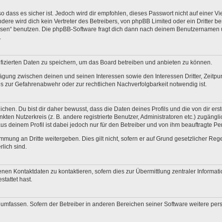
 dass es sicher ist. Jedoch wird dir empfohlen, dieses Passwort nicht auf einer V
re wird dich kein Vertreter des Betreibers, von phpBB Limited oder ein Dritter b
ssen“ benutzen. Die phpBB-Software fragt dich dann nach deinem Benutzernamen 
.
fizierten Daten zu speichern, um das Board betreiben und anbieten zu können.
ägung zwischen deinen und seinen Interessen sowie den Interessen Dritter, Zeitp
 zur Gefahrenabwehr oder zur rechtlichen Nachverfolgbarkeit notwendig ist.
en. Du bist dir daher bewusst, dass die Daten deines Profils und die von dir erstel
nkten Nutzerkreis (z. B. andere registrierte Benutzer, Administratoren etc.) zugä
us deinem Profil ist dabei jedoch nur für den Betreiber und von ihm beauftragte P
mmung an Dritte weitergeben. Dies gilt nicht, sofern er auf Grund gesetzlicher Re
rlich sind.
nen Kontaktdaten zu kontaktieren, sofern dies zur Übermittlung zentraler Informati
stattet hast.
e umfassen. Sofern der Betreiber in anderen Bereichen seiner Software weitere pe