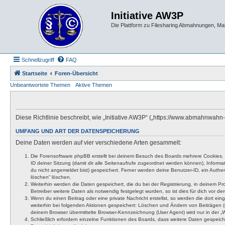
Initiative AW3P
Die Plattform zu Filesharing Abmahnungen, M
Schnellzugriff
FAQ
Startseite
Foren-Übersicht
Unbeantwortete Themen
Aktive Themen
Diese Richtlinie beschreibt, wie „Initiative AW3P“ („https://www.abmahnwa
UMFANG UND ART DER DATENSPEICHERUNG
Deine Daten werden auf vier verschiedene Arten gesammelt:
Die Forensoftware phpBB erstellt bei deinem Besuch des Boards mehrere Cookies. Co
ID deiner Sitzung (damit dir alle Seitenaufrufe zugeordnet werden können), Inform
du nicht angemeldet bist) gespeichert. Ferner werden deine Benutzer-ID, ein Authen
löschen“ löschen.
Weiterhin werden die Daten gespeichert, die du bei der Registrierung, in deinem P
Betreiber weitere Daten als notwendig festgelegt wurden, so ist dies für dich vor der
Wenn du einen Beitrag oder eine private Nachricht erstellst, so werden die dort ei
weiterhin bei folgenden Aktionen gespeichert: Löschen und Ändern von Beiträgen (
deinem Browser übermittelte Browser-Kennzeichnung (User Agent) wird nur in der „We
Schließlich erfordern einzelne Funktionen des Boards, dass weitere Daten gespeic