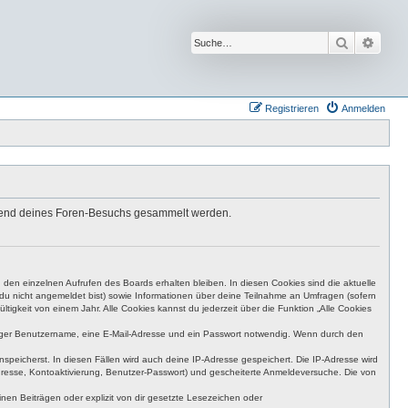
Suche
Erwei
Registrieren
Anmelden
ährend deines Foren-Besuchs gesammelt werden.
den einzelnen Aufrufen des Boards erhalten bleiben. In diesen Cookies sind die aktuelle
n du nicht angemeldet bist) sowie Informationen über deine Teilnahme an Umfragen (sofern
igkeit von einem Jahr. Alle Cookies kannst du jederzeit über die Funktion „Alle Cookies
eutiger Benutzername, eine E-Mail-Adresse und ein Passwort notwendig. Wenn durch den
nspeicherst. In diesen Fällen wird auch deine IP-Adresse gespeichert. Die IP-Adresse wird
dresse, Kontoaktivierung, Benutzer-Passwort) und gescheiterte Anmeldeversuche. Die von
en Beiträgen oder explizit von dir gesetzte Lesezeichen oder