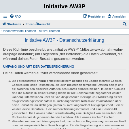
Initiative AW3P
FAQ
Registrieren
Anmelden
S
Startseite
Foren-Übersicht
Unbeantwortete Themen
Aktive Themen
u
c
Initiative AW3P - Datenschutzerklärung
h
Diese Richtlinie beschreibt, wie „Initiative AW3P“ („https://www.abmahnwahn-
e
dreipage.de/forum“) (im Folgenden „der Betreiber“) die Daten verwendet, die
während deines Foren-Besuchs gesammelt werden.
UMFANG UND ART DER DATENSPEICHERUNG
Deine Daten werden auf vier verschiedene Arten gesammelt:
Die Forensoftware phpBB erstellt bei deinem Besuch des Boards mehrere Cookies.
Cookies sind kleine Textdateien, die dein Browser als temporäre Dateien ablegt und
die zwischen den einzelnen Aufrufen des Boards erhalten bleiben. In diesen Cookies
sind die aktuelle ID deiner Sitzung (damit dir alle Seitenaufrufe zugeordnet werden
können), Informationen über die von dir gelesenen Beiträge (zur Markierung dieser
als gelesen/ungelesen; sofern du nicht angemeldet bist) sowie Informationen über
deine Teilnahme an Umfragen (sofern du nicht angemeldet bist) gespeichert. Ferner
werden deine Benutzer-ID, ein Authentifizierungsschlüssel und eine Session-ID
gespeichert. Die Cookies haben standardmäßig eine Gültigkeit von einem Jahr. Alle
Cookies kannst du jederzeit über die Funktion „Alle Cookies löschen“ löschen.
Weiterhin werden die Daten gespeichert, die du bei der Registrierung, in deinem Profil
oder deinem persönlichem Bereich angibst. Für die Registrierung sind mindestens ein