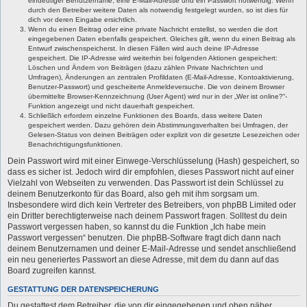
eindeutiger Benutzername, eine E-Mail-Adresse und ein Passwort notwendig. Wenn
durch den Betreiber weitere Daten als notwendig festgelegt wurden, so ist dies für
dich vor deren Eingabe ersichtlich.
Wenn du einen Beitrag oder eine private Nachricht erstellst, so werden die dort
eingegebenen Daten ebenfalls gespeichert. Gleiches gilt, wenn du einen Beitrag als
Entwurf zwischenspeicherst. In diesen Fällen wird auch deine IP-Adresse
gespeichert. Die IP-Adresse wird weiterhin bei folgenden Aktionen gespeichert:
Löschen und Ändern von Beiträgen (dazu zählen Private Nachrichten und
Umfragen), Änderungen an zentralen Profildaten (E-Mail-Adresse, Kontoaktivierung,
Benutzer-Passwort) und gescheiterte Anmeldeversuche. Die von deinem Browser
übermittelte Browser-Kennzeichnung (User Agent) wird nur in der „Wer ist online?“-
Funktion angezeigt und nicht dauerhaft gespeichert.
Schließlich erfordern einzelne Funktionen des Boards, dass weitere Daten
gespeichert werden. Dazu gehören dein Abstimmungsverhalten bei Umfragen, der
Gelesen-Status von deinen Beiträgen oder explizit von dir gesetzte Lesezeichen oder
Benachrichtigungsfunktionen.
Dein Passwort wird mit einer Einwege-Verschlüsselung (Hash) gespeichert, so
dass es sicher ist. Jedoch wird dir empfohlen, dieses Passwort nicht auf einer
Vielzahl von Webseiten zu verwenden. Das Passwort ist dein Schlüssel zu
deinem Benutzerkonto für das Board, also geh mit ihm sorgsam um.
Insbesondere wird dich kein Vertreter des Betreibers, von phpBB Limited oder
ein Dritter berechtigterweise nach deinem Passwort fragen. Solltest du dein
Passwort vergessen haben, so kannst du die Funktion „Ich habe mein
Passwort vergessen“ benutzen. Die phpBB-Software fragt dich dann nach
deinem Benutzernamen und deiner E-Mail-Adresse und sendet anschließend
ein neu generiertes Passwort an diese Adresse, mit dem du dann auf das
Board zugreifen kannst.
GESTATTUNG DER DATENSPEICHERUNG
Du gestattest dem Betreiber, die von dir eingegebenen und oben näher