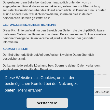
Du gestattest dem Betreiber darüber hinaus, dich unter den von dir
angegebenen Kontaktdaten zu kontaktieren, sofern dies zur Übermittlung
zentraler Informationen über das Board erforderlich ist. Darüber hinaus dürfen
er und andere Benutzer dich kontaktieren, sofern du dies in deinem
persönlichen Bereich gestattet hast.
GELTUNGSBEREICH DIESER RICHTLINIE
Diese Richtlinie umfasst nur den Bereich der Seiten, die die phpBB-Software
umfassen. Sofern der Betreiber in anderen Bereichen seiner Software weitere
personenbezogene Daten verarbeitet, wird er dich darüber gesondert
informieren.
AUSKUNFTSRECHT
Der Betreiber erteilt dir auf Anfrage Auskunft, welche Daten über dich
gespeichert sind.
Du kannst jederzeit die Löschung bzw. Sperrung deiner Daten verlangen.
Kontaktiere hierzu bitte den Betreiber.
Diese Website nutzt Cookies, um dir den
Zurück zur vorherigen Seite
bestmöglichen Komfort bei der Nutzung zu
bieten.
Mehr erfahren
Startseite
Foren-Übersicht
Alle Zeiten sind
UTC+02:00
Style developer by
forum
,
Verstanden!
Powered by
phpBB
® Forum Software © phpBB Limited
Deutsche Übersetzung durch
phpBB.de