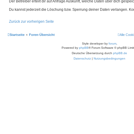
Der Betreiber erteilt dir auf Anfrage Auskunft, welche Daten über dich gespeic
Du kannst jederzeit die Löschung bzw. Sperrung deiner Daten verlangen. Konta
Zurück zur vorherigen Seite
Startseite
Foren-Übersicht
Alle Cook
Style developer by
forum
,
Powered by
phpBB
® Forum Software © phpBB Limi
Deutsche Übersetzung durch
phpBB.de
Datenschutz
|
Nutzungsbedingungen