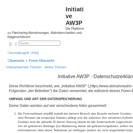
Initiati
ve
AW3P
Die Plattform
zu Filesharing Abmahnungen, Mahnbescheiden und
Klageverfahren!
Suche
Erweiterte Suche
Schnellzugriff
FAQ
Startseite
Foren-Übersicht
Unbeantwortete Themen
Aktive Themen
Initiative AW3P - Datenschutzerklä
Diese Richtlinie beschreibt, wie „Initiative AW3P“ („https://www.abmahnwahn
Folgenden „der Betreiber“) die Daten verwendet, die während deines Fore
UMFANG UND ART DER DATENSPEICHERUNG
Deine Daten werden auf vier verschiedene Arten gesammelt:
Die Forensoftware phpBB erstellt bei deinem Besuch des Boards mehrere Cookies. C
dein Browser als temporäre Dateien ablegt und die zwischen den einzelnen Aufrufen
Cookies sind die aktuelle ID deiner Sitzung (damit dir alle Seitenaufrufe zugeordne
von dir gelesenen Beiträge (zur Markierung dieser als gelesen/ungelesen; sofern du
Informationen über deine Teilnahme an Umfragen (sofern du nicht angemeldet bist)