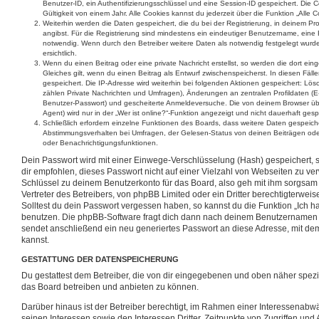
Benutzer-ID, ein Authentifizierungsschlüssel und eine Session-ID gespeichert. Die
Gültigkeit von einem Jahr. Alle Cookies kannst du jederzeit über die Funktion „Alle 
Weiterhin werden die Daten gespeichert, die du bei der Registrierung, in deinem Pr
angibst. Für die Registrierung sind mindestens ein eindeutiger Benutzername, eine
notwendig. Wenn durch den Betreiber weitere Daten als notwendig festgelegt wurden
ersichtlich.
Wenn du einen Beitrag oder eine private Nachricht erstellst, so werden die dort ei
Gleiches gilt, wenn du einen Beitrag als Entwurf zwischenspeicherst. In diesen Fäll
gespeichert. Die IP-Adresse wird weiterhin bei folgenden Aktionen gespeichert: L
zählen Private Nachrichten und Umfragen), Änderungen an zentralen Profildaten (E-
Benutzer-Passwort) und gescheiterte Anmeldeversuche. Die von deinem Browser üb
Agent) wird nur in der „Wer ist online?“-Funktion angezeigt und nicht dauerhaft gesp
Schließlich erfordern einzelne Funktionen des Boards, dass weitere Daten gespeic
Abstimmungsverhalten bei Umfragen, der Gelesen-Status von deinen Beiträgen oder 
oder Benachrichtigungsfunktionen.
Dein Passwort wird mit einer Einwege-Verschlüsselung (Hash) gespeichert, so
dir empfohlen, dieses Passwort nicht auf einer Vielzahl von Webseiten zu ve
Schlüssel zu deinem Benutzerkonto für das Board, also geh mit ihm sorgsam
Vertreter des Betreibers, von phpBB Limited oder ein Dritter berechtigterwe
Solltest du dein Passwort vergessen haben, so kannst du die Funktion „Ich 
benutzen. Die phpBB-Software fragt dich dann nach deinem Benutzernamen
sendet anschließend ein neu generiertes Passwort an diese Adresse, mit de
kannst.
GESTATTUNG DER DATENSPEICHERUNG
Du gestattest dem Betreiber, die von dir eingegebenen und oben näher spezi
das Board betreiben und anbieten zu können.
Darüber hinaus ist der Betreiber berechtigt, im Rahmen einer Interessena
seinen Interessen sowie den Interessen Dritter, Zeitpunkte von Zugriffen un