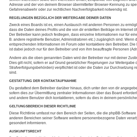
Adresse und der von deinem Browser übermittelter Browser-Kennung zu speic
Gefahrenabwehr oder zur rechtlichen Nachverfolgbarkeit notwendig ist.
REGELUNGEN BEZÜGLICH DER WEITERGABE DEINER DATEN
Zweck eines Boards ist es, einen Austausch mit anderen Personen zu ermögli
dass die Daten deines Profils und die von dir erstellten Beiträge im Internet 
Der Betreiber kann jedoch festlegen, dass einzelne Informationen nur für ein
B. andere registrierte Benutzer, Administratoren etc.) zugänglich sind. Wenn
entsprechenden Informationen im Forum oder kontaktiere den Betreiber. Die 
ist dabei jedoch nur für den Betreiber und von ihm beauftragte Personen (Adm
Andere als die oben genannten Daten wird der Betreiber nur mit deiner Zust
Dies gilt nicht, sofern er auf Grund gesetzlicher Regelungen zur Weitergabe d
Strafverfolgungsbehörden) verpflichtet ist oder die Daten zur Durchsetzung re
sind.
GESTATTUNG DER KONTAKTAUFNAHME
Du gestattest dem Betreiber darüber hinaus, dich unter den von dir angegeb
sofern dies zur Übermittlung zentraler Informationen über das Board erforderl
und andere Benutzer dich kontaktieren, sofern du dies in deinem persönlichen
GELTUNGSBEREICH DIESER RICHTLINIE
Diese Richtlinie umfasst nur den Bereich der Seiten, die die phpBB-Software
anderen Bereichen seiner Software weitere personenbezogene Daten verarbei
gesondert informieren.
AUSKUNFTSRECHT