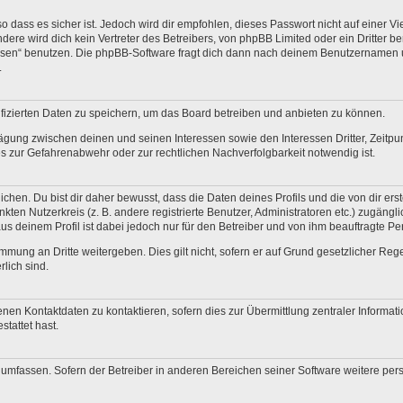
 dass es sicher ist. Jedoch wird dir empfohlen, dieses Passwort nicht auf einer V
re wird dich kein Vertreter des Betreibers, von phpBB Limited oder ein Dritter b
ssen“ benutzen. Die phpBB-Software fragt dich dann nach deinem Benutzernamen 
.
fizierten Daten zu speichern, um das Board betreiben und anbieten zu können.
ägung zwischen deinen und seinen Interessen sowie den Interessen Dritter, Zeitp
 zur Gefahrenabwehr oder zur rechtlichen Nachverfolgbarkeit notwendig ist.
en. Du bist dir daher bewusst, dass die Daten deines Profils und die von dir erstel
nkten Nutzerkreis (z. B. andere registrierte Benutzer, Administratoren etc.) zugä
us deinem Profil ist dabei jedoch nur für den Betreiber und von ihm beauftragte P
mmung an Dritte weitergeben. Dies gilt nicht, sofern er auf Grund gesetzlicher Re
rlich sind.
nen Kontaktdaten zu kontaktieren, sofern dies zur Übermittlung zentraler Informati
stattet hast.
e umfassen. Sofern der Betreiber in anderen Bereichen seiner Software weitere pe