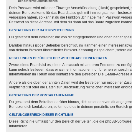
Benachrichtigungsfunktionen.
Dein Passwort wird mit einer Einwege-Verschlüsselung (Hash) gespeichert, so
deinem Benutzerkonto für das Board, also geh mit ihm sorgsam um. Insbesonde
vergessen haben, so kannst du die Funktion „Ich habe mein Passwort verge
Passwort an diese Adresse, mit dem du dann auf das Board zugreifen kannst
GESTATTUNG DER DATENSPEICHERUNG
Du gestattest dem Betreiber, die von dir eingegebenen und oben näher spezi
Darüber hinaus ist der Betreiber berechtigt, im Rahmen einer Interessenabw
von deinem Browser übermittelter Browser-Kennung zu speichern, sofern dies
REGELUNGEN BEZÜGLICH DER WEITERGABE DEINER DATEN
Zweck eines Boards ist es, einen Austausch mit anderen Personen zu ermöglich
kann jedoch festlegen, dass einzelne Informationen nur für einen eingeschrä
Informationen im Forum oder kontaktiere den Betreiber. Die E-Mail-Adresse a
Andere als die oben genannten Daten wird der Betreiber nur mit deiner Zusti
verpflichtet ist oder die Daten zur Durchsetzung rechtlicher Interessen erforde
GESTATTUNG DER KONTAKTAUFNAHME
Du gestattest dem Betreiber darüber hinaus, dich unter den von dir angegebe
Benutzer dich kontaktieren, sofern du dies in deinem persönlichen Bereich ge
GELTUNGSBEREICH DIESER RICHTLINIE
Diese Richtlinie umfasst nur den Bereich der Seiten, die die phpBB-Softwar
informieren.