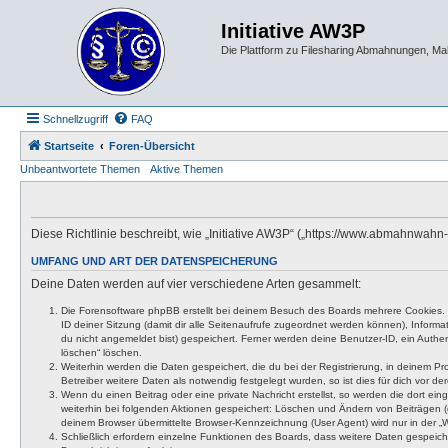
Initiative AW3P
Die Plattform zu Filesharing Abmahnungen, M
Schnellzugriff
FAQ
Startseite
Foren-Übersicht
Unbeantwortete Themen
Aktive Themen
Diese Richtlinie beschreibt, wie „Initiative AW3P“ („https://www.abmahnwa
UMFANG UND ART DER DATENSPEICHERUNG
Deine Daten werden auf vier verschiedene Arten gesammelt:
Die Forensoftware phpBB erstellt bei deinem Besuch des Boards mehrere Cookies. Co
ID deiner Sitzung (damit dir alle Seitenaufrufe zugeordnet werden können), Inform
du nicht angemeldet bist) gespeichert. Ferner werden deine Benutzer-ID, ein Authen
löschen“ löschen.
Weiterhin werden die Daten gespeichert, die du bei der Registrierung, in deinem P
Betreiber weitere Daten als notwendig festgelegt wurden, so ist dies für dich vor der
Wenn du einen Beitrag oder eine private Nachricht erstellst, so werden die dort ei
weiterhin bei folgenden Aktionen gespeichert: Löschen und Ändern von Beiträgen (
deinem Browser übermittelte Browser-Kennzeichnung (User Agent) wird nur in der „We
Schließlich erfordern einzelne Funktionen des Boards, dass weitere Daten gespeic