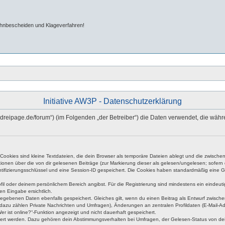
ahnbescheiden und Klageverfahren!
Initiative AW3P - Datenschutzerklärung
hn-dreipage.de/forum“) (im Folgenden „der Betreiber“) die Daten verwendet, die w
okies sind kleine Textdateien, die dein Browser als temporäre Dateien ablegt und die zwischen 
ationen über die von dir gelesenen Beiträge (zur Markierung dieser als gelesen/ungelesen; sofer
tifizierungsschlüssel und eine Session-ID gespeichert. Die Cookies haben standardmäßig eine Gült
rofil oder deinem persönlichem Bereich angibst. Für die Registrierung sind mindestens ein eind
en Eingabe ersichtlich.
ngegebenen Daten ebenfalls gespeichert. Gleiches gilt, wenn du einen Beitrag als Entwurf zwische
dazu zählen Private Nachrichten und Umfragen), Änderungen an zentralen Profildaten (E-Mail-A
r ist online?“-Funktion angezeigt und nicht dauerhaft gespeichert.
hert werden. Dazu gehören dein Abstimmungsverhalten bei Umfragen, der Gelesen-Status von dein