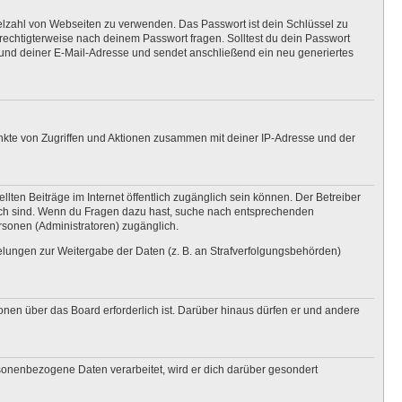
ielzahl von Webseiten zu verwenden. Das Passwort ist dein Schlüssel zu
erechtigterweise nach deinem Passwort fragen. Solltest du dein Passwort
und deiner E-Mail-Adresse und sendet anschließend ein neu generiertes
unkte von Zugriffen und Aktionen zusammen mit deiner IP-Adresse und der
lten Beiträge im Internet öffentlich zugänglich sein können. Der Betreiber
nglich sind. Wenn du Fragen dazu hast, suche nach entsprechenden
ersonen (Administratoren) zugänglich.
gelungen zur Weitergabe der Daten (z. B. an Strafverfolgungsbehörden)
onen über das Board erforderlich ist. Darüber hinaus dürfen er und andere
rsonenbezogene Daten verarbeitet, wird er dich darüber gesondert