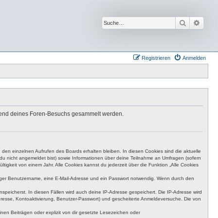
Suche
Erwei
Registrieren
Anmelden
ährend deines Foren-Besuchs gesammelt werden.
den einzelnen Aufrufen des Boards erhalten bleiben. In diesen Cookies sind die aktuelle
n du nicht angemeldet bist) sowie Informationen über deine Teilnahme an Umfragen (sofern
igkeit von einem Jahr. Alle Cookies kannst du jederzeit über die Funktion „Alle Cookies
eutiger Benutzername, eine E-Mail-Adresse und ein Passwort notwendig. Wenn durch den
nspeicherst. In diesen Fällen wird auch deine IP-Adresse gespeichert. Die IP-Adresse wird
dresse, Kontoaktivierung, Benutzer-Passwort) und gescheiterte Anmeldeversuche. Die von
en Beiträgen oder explizit von dir gesetzte Lesezeichen oder